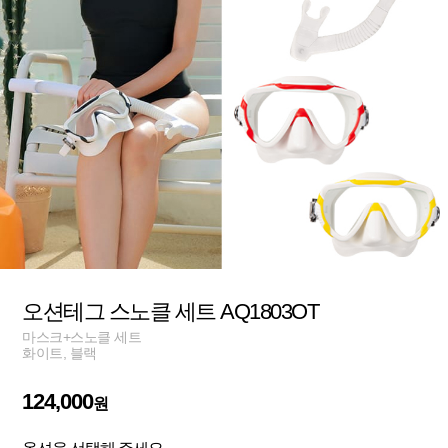
오션테그 스노클 세트 AQ1803OT
마스크+스노클 세트
화이트, 블랙
124,000
원