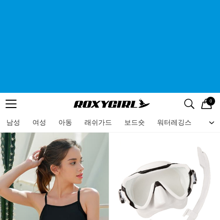
0
로고
메뉴
검색
메뉴
남성
여성
아동
래쉬가드
보드숏
워터레깅스
비치