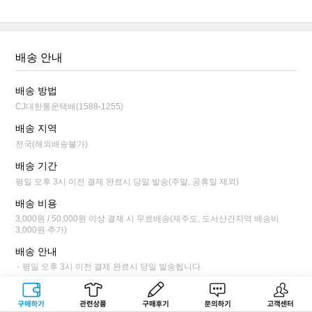
배송 안내
배송 방법
CJ대한통운택배(1588-1255)
배송 지역
전국(해외배송불가)
배송 기간
평일 오후 3시 이전 결제 완료시 당일 발송(주말, 공휴일 제외)
배송 비용
3,000원 / 50,000원 이상 결제 시 무료배송(제주도, 도서산간지역 배송비
3,000원 추가)
배송 안내
평일 오후 3시 이전 결제 완료시 당일 발송됩니다.
배송 상태가 상품 준비 단계까지만 배송 전 취소/변경이 가능합니다.(마이
페이지>최근주문내역>주문상세>취소/변경에서 직접 가능)
구매하기
관련상품
상품후기
문의하기
고객센터
배송 준비 상태 이후에는 변경 불가하며, 수령 후 교환/반품으로만 처리되며