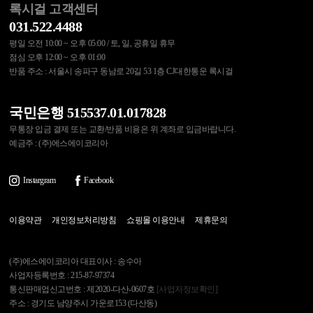
록시걸 고객센터
031.522.4488
평일 오전 10:00 ~ 오후 05:00 / 토, 일, 공휴일 휴무
점심 오후 12:00 ~ 오후 01:00
반품 주소 : 서울시 송파구 동남로 20길 53 1층 CJ대한통운 록시걸
국민은행 515537.01.017828
무통장 입금 결제 또는 교환/반품 비용은 위 계좌로 입금바랍니다.
예금주 : (주)에스에이코리아
Instargram
Facebook
이용약관
개인정보처리방침
쇼핑몰 이용안내
제휴문의
(주)에스에이코리아 대표이사 : 송수아
사업자등록번호 : 215-87-97374
통신판매업신고번호 : 제2020-다산-0607호
[사업자정보확인]
주소 : 경기도 남양주시 가운로153 (다산동)