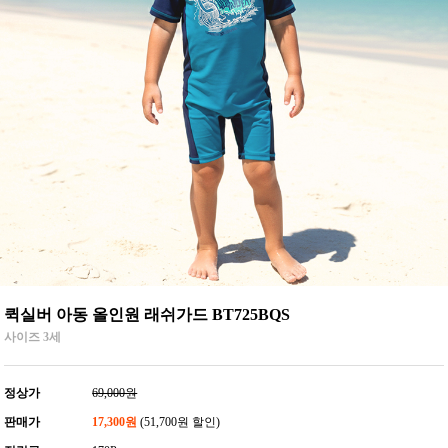
퀵실버 아동 올인원 래쉬가드 BT725BQS
사이즈 3세
정상가
69,000원
판매가
17,300원
(51,700원 할인)