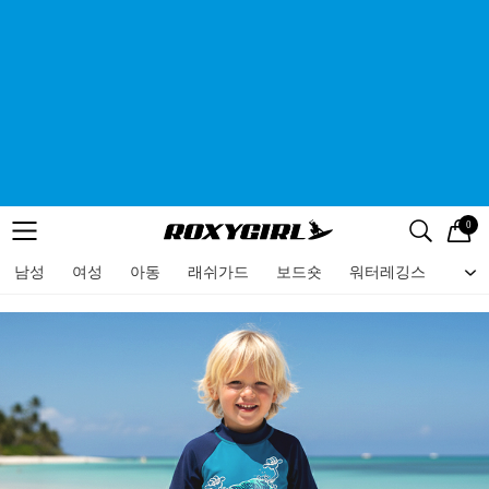
0
로고
메뉴
검색
메뉴
남성
여성
아동
래쉬가드
보드숏
워터레깅스
비치