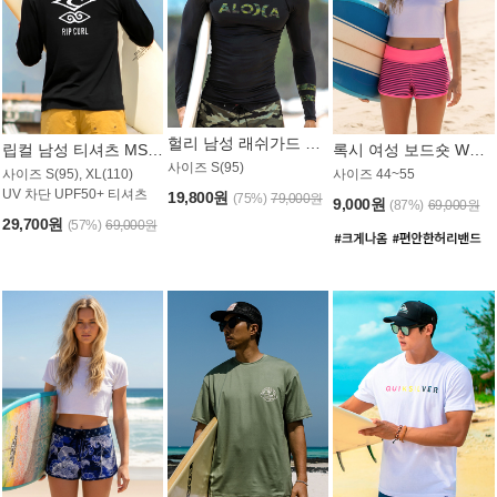
헐리 남성 래쉬가드 MT521CHL
립컬 남성 티셔츠 MST445BRC
록시 여성 보드숏 WB773KRX
사이즈 S(95)
사이즈 S(95), XL(110)
사이즈 44~55
UV 차단 UPF50+ 티셔츠
19,800원
(75%)
79,000원
9,000원
(87%)
69,000원
29,700원
(57%)
69,000원