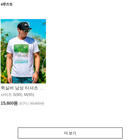
퀵실버 남성 티셔츠 MST357WQS
사이즈 S(90), M(95)
15,600원
(60%)
39,000원
더 보기