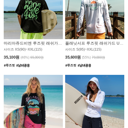
마리아쥬드비엔 루즈핏 래쉬가드 JMT004B
플래닛서프 루즈핏 래쉬가드 UMT008WPS
사이즈 XS(90)~XXL(115)
사이즈 S(95)~XXL(115)
35,100원
35,600원
(46%)
65,000원
(55%)
79,000원