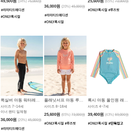
49,500원
25,600원
(34%)
75,000원
(65%)
73,000원
36,000원
(20%)
45,000원
퀵실버 아동 워터레깅스 BB776BQS
플래닛서프 아동 루즈핏 래쉬가드 UGT012CPS
록시 아동 올인원 래쉬가드 GT811BRX
사이즈 7~14세
사이즈 8~18세
사이즈 4~7세
이너 팬티 일체형
25,600원
39,400원
(65%)
73,000원
(43%)
69,000원
36,000원
(20%)
45,000원