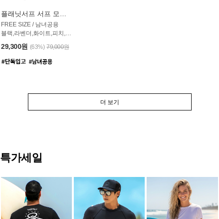
플래닛서프 서프 모자 UAC007PS
FREE SIZE / 남녀공용
블랙,라벤더,화이트,피치,그레이,오트밀 6컬러
29,300원
(63%)
79,000원
더 보기
특가세일