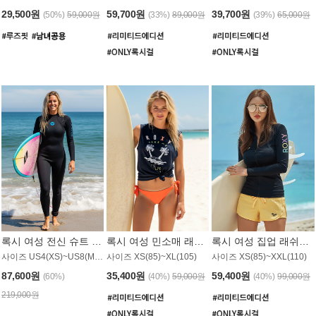
29,500원
59,700원
39,700원
(50%)
59,000원
(33%)
89,000원
(39%)
65,000원
록시 여성 전신 슈트 (4/3mm) WS221KRX
록시 여성 민소매 래쉬가드 WT907BRX
록시 여성 집업 래쉬가드 WT868BRX
사이즈 US4(XS)~US8(M) / 후면 지퍼
사이즈 XS(85)~XL(105)
사이즈 XS(85)~XXL(110)
87,600원
35,400원
59,400원
(60%)
(40%)
59,000원
(40%)
99,000원
219,000원