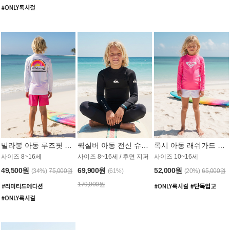
빌라봉 아동 루즈핏 래쉬가드 BT804WBB
퀵실버 아동 전신 슈트 (3/2mm) BS023KQS
록시 아동 래쉬가드 GT815MRX
사이즈 8~16세
사이즈 8~16세 / 후면 지퍼
사이즈 10~16세
49,500원
69,900원
52,000원
(34%)
75,000원
(61%)
(20%)
65,000원
179,000원