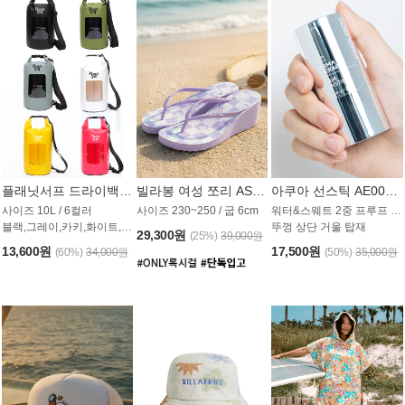
플래닛서프 드라이백 UAB009PS
빌라봉 여성 쪼리 AS1862PBB
아쿠아 선스틱 AE008MG
사이즈 10L / 6컬러
사이즈 230~250 / 굽 6cm
워터&스웨트 2중 프루프 / SPF 50+
블랙,그레이,카키,화이트,옐로우,핑크
뚜껑 상단 거울 탑재
29,300원
(25%)
39,000원
13,600원
17,500원
(60%)
34,000원
(50%)
35,000원