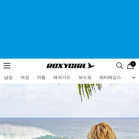
0
로고
메뉴
검색
메뉴
남성
여성
아동
래쉬가드
보드숏
워터레깅스
비치