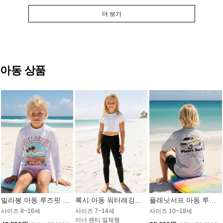
더 보기
아동 상품
빌라봉 아동 루즈핏 래쉬가드 GT813WBB
록시 아동 워터레깅스 GB672BRX
플래닛서프 아동 루즈핏 래쉬가드 UBT009GPS
사이즈 8~16세
사이즈 7~14세
사이즈 10~18세
이너 팬티 일체형