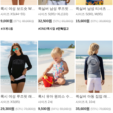
록시 여성 보드숏 WB791PRX
퀵실버 남성 루즈핏 래쉬가드 MT1072GQS
퀵실버 남성 티셔츠 MST356WQS
사이즈 XS(44~55)
사이즈 S(95)~XL(110)
사이즈 S(90), M(95)
9,000원
32,500원
15,600원
(87%)
69,000원
(50%)
65,000원
(60%)
39,000원
록시 여성 루즈핏 래쉬가드 WT909BRX
록시 유아 원피스 수영복 B588W
퀵실버 아동 집업 래쉬가드 BT682LQS
사이즈 XS(85)
사이즈 2세
사이즈 8, 10세
29,300원
9,500원
35,600원
(63%)
79,000원
(84%)
59,000원
(55%)
79,000원