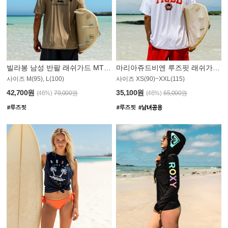
빌라봉 남성 반팔 래쉬가드 MT1082GBB
마리아쥬드비엔 루즈핏 래쉬가드 JMT005W
사이즈 M(95), L(100)
사이즈 XS(90)~XXL(115)
42,700원
35,100원
(46%)
79,000원
(46%)
65,000원
N