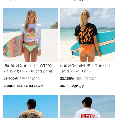
빌라봉 여성 래쉬가드 WT992WBB
마리아쥬드비엔 루즈핏 래쉬가드 JWT013O
사이즈 XS(85)~XL(105) / 레귤러핏
사이즈 XS(90)~L(105)
011PS
59,700원
35,100원
(33%)
89,000원
(46%)
65,000원