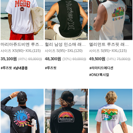
마리아쥬드비엔 루즈핏 래쉬가드 JMT005W
헐리 남성 민소매 래쉬가드 MT1155BHL
엘리먼트 루즈핏 래쉬가드 MT1114WEM
사이즈 XS(90)~XXL(115)
사이즈 S(95)~3XL(120)
사이즈 S(95)~XXL(115)
35,100원
48,300원
49,500원
(46%)
65,000원
(30%)
69,000원
(34%)
75,000원