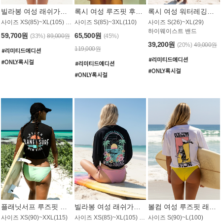
빌라봉 여성 래쉬가드 WT992WBB
록시 여성 루즈핏 후드 래쉬가드 WT556BRX
록시 여성 워터레깅스 WB1016BRX
사이즈 XS(85)~XL(105) / 레귤러핏
사이즈 S(85)~3XL(110)
사이즈 S(26)~XL(29)
하이웨이스트 밴드
59,700원
65,500원
(33%)
89,000원
(45%)
39,200원
(20%)
49,000원
119,000원
플래닛서프 루즈핏 래쉬가드 UWT044BPS
빌라봉 여성 래쉬가드 WT988BBB
볼컴 여성 루즈핏 래쉬가드 MT1005VC
사이즈 XS(90)~XXL(115)
사이즈 XS(85)~XL(105) / 오버핏
사이즈 S(90)~L(100)