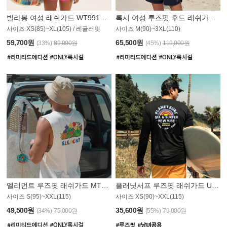
빌라봉 여성 래쉬가드 WT991BBB
록시 여성 루즈핏 후드 래쉬가드 WT555WRX
S
사이즈 XS(85)~XL(105) / 레귤러핏
사이즈 M(90)~3XL(110)
59,700원
65,500원
(33%)
89,000원
(45%)
119,000원
엘리먼트 루즈핏 래쉬가드 MT1114WEM
플래닛서프 루즈핏 래쉬가드 UMT010BPS
사이즈 S(95)~XXL(115)
사이즈 XS(90)~XXL(115)
PS
49,500원
35,600원
(34%)
75,000원
(55%)
79,000원