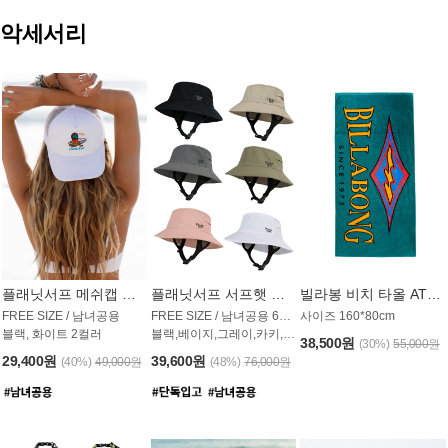
악세서리
플래닛서프 메쉬캡 모자 UAC009PS
플래닛서프 서프햇 모자 UAC002PS
빌라봉 비치 타올 AT1768PBB
FREE SIZE / 남녀공용
FREE SIZE / 남녀공용 6컬러
사이즈 160*80cm
블랙, 화이트 2컬러
블랙,베이지,그레이,카키,핑크,화이트
38,500원
(30%)
55,000원
29,400원
39,600원
(40%)
49,000원
(48%)
76,000원