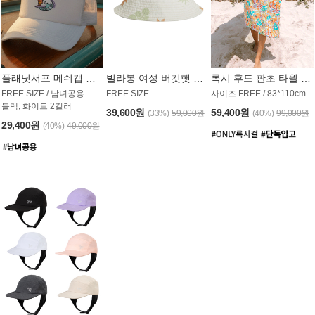
플래닛서프 메쉬캡 모자 UAC008PS
빌라봉 여성 버킷햇 AC1971MBB
록시 후드 판초 타월 AT1765WRX
FREE SIZE / 남녀공용
FREE SIZE
사이즈 FREE / 83*110cm
블랙, 화이트 2컬러
39,600원
59,400원
(33%)
59,000원
(40%)
99,000원
29,400원
(40%)
49,000원