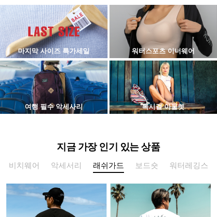
마지막 사이즈 특가세일
워터스포츠 이너웨어
여행 필수 악세사리
록시걸 아울렛
지금 가장 인기 있는 상품
비치웨어
악세서리
래쉬가드
보드숏
워터레깅스