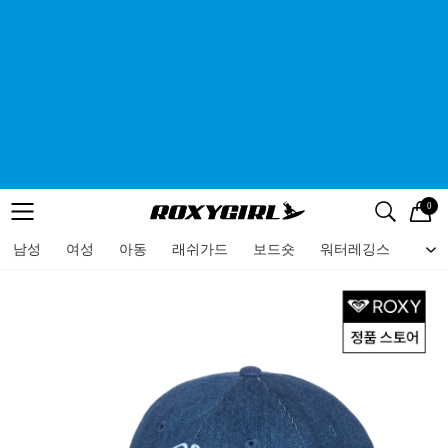
0
로고
메뉴
검색
메뉴
남성
여성
아동
래쉬가드
보드숏
워터레깅스
비치