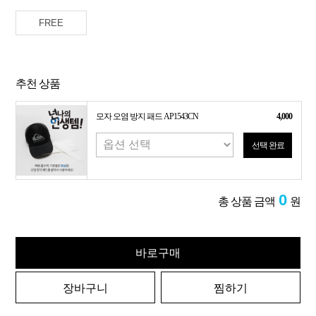
FREE
추천 상품
모자 오염 방지 패드 AP1543CN
4,000
선택 완료
0
총 상품 금액
원
바로구매
장바구니
찜하기