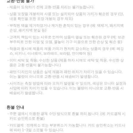
교환·반품 불가
제품이 도착하기 전에 교환·반품 처리는 불가능합니다.
상품 포장을 개봉하여 사용 또는 설치되어 상품의 가치가 훼손된 경우 (단,
내용 확인을 위한 포장 개봉의 경우 제외)
부착된 택을 제거하였거나 제거한 흔적이 있는 경우 (예: 택제거, 패키지백
손상, 패키지백 분실 등)
고객의 책임이 있는 사유로 인하여 상품이 멸실 또는 훼손된 경우 (예: 보관
부주의로 인한 이염 및 오염, 물놀이 기구 이용으로 인한 손상 및 훼손 등)
착용과 동시에 제품의 제품 가치가 현저히 감소하는 상품의 경우 (예: 레깅
스, 비키니, 이너웨어, 브라패드, 브라탑, 언더웨어 등)
이미 세탁 및 착용, 수선한 상품 (제품 하자 시에도 세탁 및 착용, 수선한 상
품은 교환·반품이 불가능합니다.)
패턴 디자인의 상품은 실제 제품과 패턴 위치가 차이가 있을 수 있습니다.
이는 불량이 아니므로 교환·반품 시 배송비가 발생합니다.
사이즈는 측정 방법에 따라 오차가 발생될 수 있으며, 색상은 모니터 설정과
사양에 따라 차이가 있을 수 있습니다. 이는 불량이 아니므로 교환·반품 시
배송비가 발생됩니다.
환불 안내
주문 결제시 이용한 결제 수단 방식으로 환불 처리 됩니다. (예: 카드결제 시
카드 승인취소로 환불)
카드결제 : 전체취소 또는 부분취소가 가능합니다. 카드 승인취소는 카드사
에 따라 1~3일 소요될 수 있습니다.