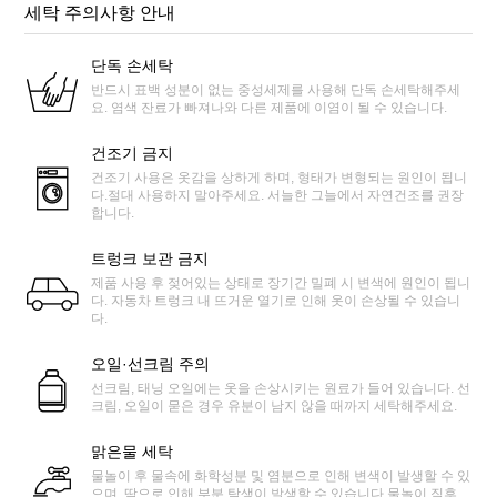
세탁 주의사항 안내
단독 손세탁
반드시 표백 성분이 없는 중성세제를 사용해 단독 손세탁해주세
요. 염색 잔료가 빠져나와 다른 제품에 이염이 될 수 있습니다.
건조기 금지
건조기 사용은 옷감을 상하게 하며, 형태가 변형되는 원인이 됩니
다.절대 사용하지 말아주세요. 서늘한 그늘에서 자연건조를 권장
합니다.
트렁크 보관 금지
제품 사용 후 젖어있는 상태로 장기간 밀폐 시 변색에 원인이 됩니
다. 자동차 트렁크 내 뜨거운 열기로 인해 옷이 손상될 수 있습니
다.
오일·선크림 주의
선크림, 태닝 오일에는 옷을 손상시키는 원료가 들어 있습니다. 선
크림, 오일이 묻은 경우 유분이 남지 않을 때까지 세탁해주세요.
맑은물 세탁
물놀이 후 물속에 화학성분 및 염분으로 인해 변색이 발생할 수 있
으며, 땀으로 인해 부분 탁생이 발생할 수 있습니다.물놀이 직후