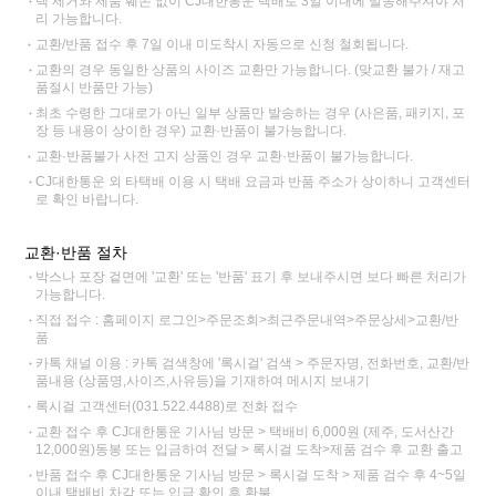
택 제거와 제품 훼손 없이 CJ대한통운 택배로 3일 이내에 발송해주셔야 처
리 가능합니다.
교환/반품 접수 후 7일 이내 미도착시 자동으로 신청 철회됩니다.
교환의 경우 동일한 상품의 사이즈 교환만 가능합니다. (맞교환 불가 / 재고
품절시 반품만 가능)
최초 수령한 그대로가 아닌 일부 상품만 발송하는 경우 (사은품, 패키지, 포
장 등 내용이 상이한 경우) 교환·반품이 불가능합니다.
교환·반품불가 사전 고지 상품인 경우 교환·반품이 불가능합니다.
CJ대한통운 외 타택배 이용 시 택배 요금과 반품 주소가 상이하니 고객센터
로 확인 바랍니다.
교환·반품 절차
박스나 포장 겉면에 '교환' 또는 '반품' 표기 후 보내주시면 보다 빠른 처리가
가능합니다.
직접 접수 : 홈페이지 로그인>주문조회>최근주문내역>주문상세>교환/반
품
카톡 채널 이용 : 카톡 검색창에 '록시걸' 검색 > 주문자명, 전화번호, 교환/반
품내용 (상품명,사이즈,사유등)을 기재하여 메시지 보내기
록시걸 고객센터(031.522.4488)로 전화 접수
교환 접수 후 CJ대한통운 기사님 방문 > 택배비 6,000원 (제주, 도서산간
12,000원)동봉 또는 입금하여 전달 > 록시걸 도착>제품 검수 후 교환 출고
반품 접수 후 CJ대한통운 기사님 방문 > 록시걸 도착 > 제품 검수 후 4~5일
이내 택배비 차감 또는 입금 확인 후 환불