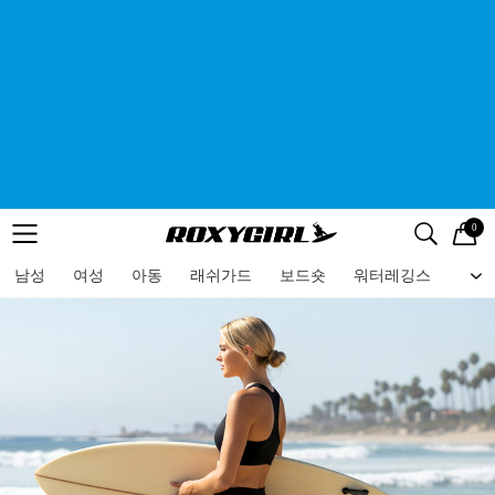
0
로고
메뉴
검색
메뉴
남성
여성
아동
래쉬가드
보드숏
워터레깅스
비치