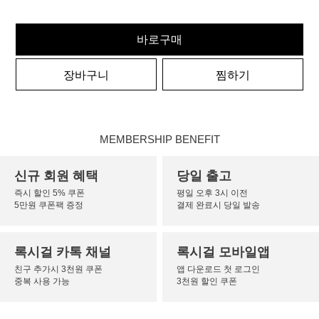
바로구매
장바구니
찜하기
MEMBERSHIP BENEFIT
신규 회원 혜택
당일 출고
즉시 할인 5% 쿠폰
평일 오후 3시 이전
5만원 쿠폰팩 증정
결제 완료시 당일 발송
록시걸 카톡 채널
록시걸 모바일앱
친구 추가시 3천원 쿠폰
앱 다운로드 첫 로그인
중복 사용 가능
3천원 할인 쿠폰