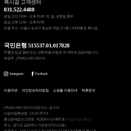
록시걸 고객센터
031.522.4488
평일 오전 10:00 ~ 오후 05:00 / 토, 일, 공휴일 휴무
점심 오후 12:00 ~ 오후 01:00
반품 주소 : 서울시 송파구 동남로 20길 53 1층 CJ대한통운 록시걸
국민은행 515537.01.017828
무통장 입금 결제 또는 교환/반품 비용은 위 계좌로 입금바랍니다.
예금주 : (주)에스에이코리아
Instargram
Facebook
이용약관
개인정보처리방침
쇼핑몰 이용안내
제휴문의
(주)에스에이코리아 대표이사 : 송수아
사업자등록번호 : 215-87-97374
통신판매업신고번호 : 제2020-다산-0607호
[사업자정보확인]
주소 : 경기도 남양주시 가운로153 (다산동)
반품주소 : 서울시 송파구 동남로20길 53 1층 CJ대한통운 록시걸