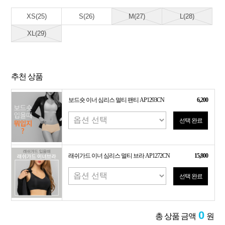
XS(25)
S(26)
M(27)
L(28)
XL(29)
추천 상품
보드숏 이너 심리스 멀티 팬티 AP1293CN
6,200
선택 완료
래쉬가드 이너 심리스 멀티 브라 AP1272CN
15,800
선택 완료
0
총 상품 금액
원