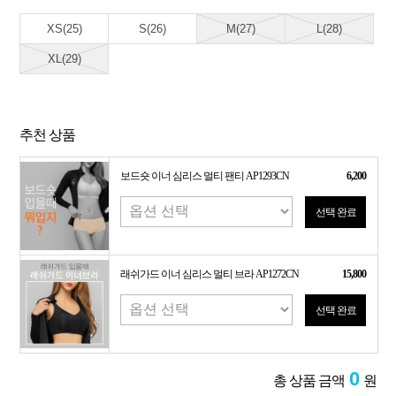
XS(25)
S(26)
M(27)
L(28)
XL(29)
추천 상품
보드숏 이너 심리스 멀티 팬티 AP1293CN
6,200
선택 완료
래쉬가드 이너 심리스 멀티 브라 AP1272CN
15,800
선택 완료
0
총 상품 금액
원