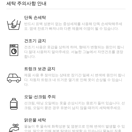
세탁 주의사항 안내
단독 손세탁
반드시 표백 성분이 없는 중성세제를 사용해 단독 손세탁해주세
요. 염색 잔료가 빠져나와 다른 제품에 이염이 될 수 있습니다.
건조기 금지
건조기 사용은 옷감을 상하게 하며, 형태가 변형되는 원인이 됩니
다.절대 사용하지 말아주세요. 서늘한 그늘에서 자연건조를 권장
합니다.
트렁크 보관 금지
제품 사용 후 젖어있는 상태로 장기간 밀폐 시 변색에 원인이 됩니
다. 자동차 트렁크 내 뜨거운 열기로 인해 옷이 손상될 수 있습니
다.
오일·선크림 주의
선크림, 태닝 오일에는 옷을 손상시키는 원료가 들어 있습니다. 선
크림, 오일이 묻은 경우 유분이 남지 않을 때까지 세탁해주세요.
맑은물 세탁
물놀이 후 물속에 화학성분 및 염분으로 인해 변색이 발생할 수 있
으며, 땀으로 인해 부분 탁생이 발생할 수 있습니다.물놀이 직후