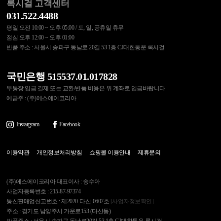
록시걸 고객센터
031.522.4488
평일 오전 10:00 ~ 오후 05:00 / 토, 일, 공휴일 휴무
점심 오후 12:00 ~ 오후 01:00
반품 주소 : 서울시 송파구 동남로 20길 53 1층 CJ대한통운 록시걸
국민은행 515537.01.017828
무통장 입금 결제 또는 교환/반품 비용은 위 계좌로 입금바랍니다.
예금주 : (주)에스에이코리아
Instargram
Facebook
이용약관
개인정보처리방침
쇼핑몰 이용안내
제휴문의
(주)에스에이코리아 대표이사 : 송수아
사업자등록번호 : 215-87-97374
통신판매업신고번호 : 제2020-다산-0607호
[사업자정보확인]
주소 : 경기도 남양주시 가운로153 (다산동)
반품주소 : 서울시 송파구 동남로20길 53 1층 CJ대한통운 록시걸