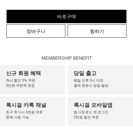
바로구매
장바구니
찜하기
MEMBERSHIP BENEFIT
신규 회원 혜택
당일 출고
즉시 할인 5% 쿠폰
평일 오후 3시 이전
5만원 쿠폰팩 증정
결제 완료시 당일 발송
록시걸 카톡 채널
록시걸 모바일앱
친구 추가시 3천원 쿠폰
앱 다운로드 첫 로그인
중복 사용 가능
3천원 할인 쿠폰