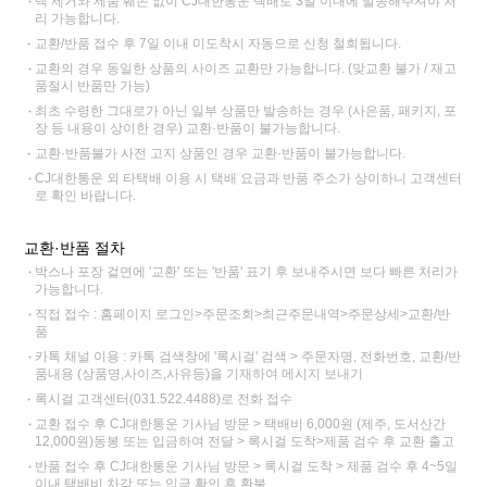
택 제거와 제품 훼손 없이 CJ대한통운 택배로 3일 이내에 발송해주셔야 처
리 가능합니다.
교환/반품 접수 후 7일 이내 미도착시 자동으로 신청 철회됩니다.
교환의 경우 동일한 상품의 사이즈 교환만 가능합니다. (맞교환 불가 / 재고
품절시 반품만 가능)
최초 수령한 그대로가 아닌 일부 상품만 발송하는 경우 (사은품, 패키지, 포
장 등 내용이 상이한 경우) 교환·반품이 불가능합니다.
교환·반품불가 사전 고지 상품인 경우 교환·반품이 불가능합니다.
CJ대한통운 외 타택배 이용 시 택배 요금과 반품 주소가 상이하니 고객센터
로 확인 바랍니다.
교환·반품 절차
박스나 포장 겉면에 '교환' 또는 '반품' 표기 후 보내주시면 보다 빠른 처리가
가능합니다.
직접 접수 : 홈페이지 로그인>주문조회>최근주문내역>주문상세>교환/반
품
카톡 채널 이용 : 카톡 검색창에 '록시걸' 검색 > 주문자명, 전화번호, 교환/반
품내용 (상품명,사이즈,사유등)을 기재하여 메시지 보내기
록시걸 고객센터(031.522.4488)로 전화 접수
교환 접수 후 CJ대한통운 기사님 방문 > 택배비 6,000원 (제주, 도서산간
12,000원)동봉 또는 입금하여 전달 > 록시걸 도착>제품 검수 후 교환 출고
반품 접수 후 CJ대한통운 기사님 방문 > 록시걸 도착 > 제품 검수 후 4~5일
이내 택배비 차감 또는 입금 확인 후 환불