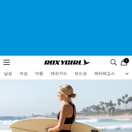
0
로고
메뉴
검색
메뉴
남성
여성
아동
래쉬가드
보드숏
워터레깅스
비치