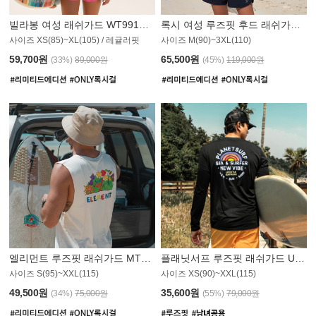
빌라봉 여성 래쉬가드 WT991BBB
록시 여성 루즈핏 후드 래쉬가드 WT555WRX
S
사이즈 XS(85)~XL(105) / 레귤러핏
사이즈 M(90)~3XL(110)
59,700원
65,500원
(33%)
89,000원
(45%)
119,000원
엘리먼트 루즈핏 래쉬가드 MT1114WEM
플래닛서프 루즈핏 래쉬가드 UMT010BPS
사이즈 S(95)~XXL(115)
사이즈 XS(90)~XXL(115)
PS
49,500원
35,600원
(34%)
75,000원
(55%)
79,000원