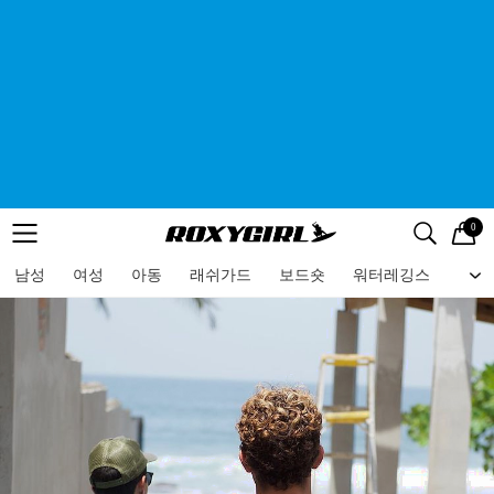
0
로고
메뉴
검색
메뉴
남성
여성
아동
래쉬가드
보드숏
워터레깅스
비치