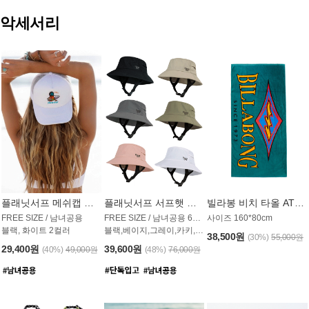
악세서리
플래닛서프 메쉬캡 모자 UAC009PS
플래닛서프 서프햇 모자 UAC002PS
빌라봉 비치 타올 AT1768PBB
FREE SIZE / 남녀공용
FREE SIZE / 남녀공용 6컬러
사이즈 160*80cm
블랙, 화이트 2컬러
블랙,베이지,그레이,카키,핑크,화이트
38,500원
(30%)
55,000원
29,400원
39,600원
(40%)
49,000원
(48%)
76,000원