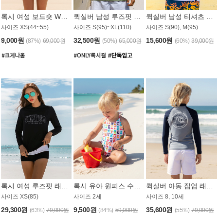
록시 여성 보드숏 WB791PRX
퀵실버 남성 루즈핏 래쉬가드 MT1072GQS
퀵실버 남성 티셔츠 MST356WQS
사이즈 XS(44~55)
사이즈 S(95)~XL(110)
사이즈 S(90), M(95)
9,000원
32,500원
15,600원
(87%)
69,000원
(50%)
65,000원
(60%)
39,000원
록시 여성 루즈핏 래쉬가드 WT909BRX
록시 유아 원피스 수영복 B588W
퀵실버 아동 집업 래쉬가드 BT682LQS
사이즈 XS(85)
사이즈 2세
사이즈 8, 10세
29,300원
9,500원
35,600원
(63%)
79,000원
(84%)
59,000원
(55%)
79,000원