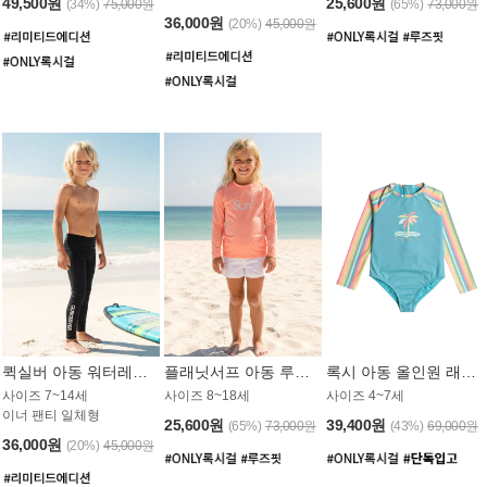
49,500원
25,600원
(34%)
75,000원
(65%)
73,000원
36,000원
(20%)
45,000원
퀵실버 아동 워터레깅스 BB776BQS
플래닛서프 아동 루즈핏 래쉬가드 UGT012CPS
록시 아동 올인원 래쉬가드 GT811BRX
사이즈 7~14세
사이즈 8~18세
사이즈 4~7세
이너 팬티 일체형
25,600원
39,400원
(65%)
73,000원
(43%)
69,000원
36,000원
(20%)
45,000원