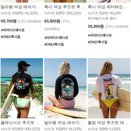
빌라봉 여성 래쉬가드 WT992WBB
록시 여성 루즈핏 후드 래쉬가드 WT556BRX
록시 여성 워터레깅스 WB1016BRX
사이즈 XS(85)~XL(105) / 레귤러핏
사이즈 S(85)~3XL(110)
사이즈 S(26)~XL(29)
하이웨이스트 밴드
59,700원
65,500원
(33%)
89,000원
(45%)
39,200원
(20%)
49,000원
119,000원
플래닛서프 루즈핏 래쉬가드 UWT044BPS
빌라봉 여성 래쉬가드 WT988BBB
볼컴 여성 루즈핏 래쉬가드 MT1005VC
사이즈 XS(90)~XXL(115)
사이즈 XS(85)~XL(105) / 오버핏
사이즈 S(90)~L(100)