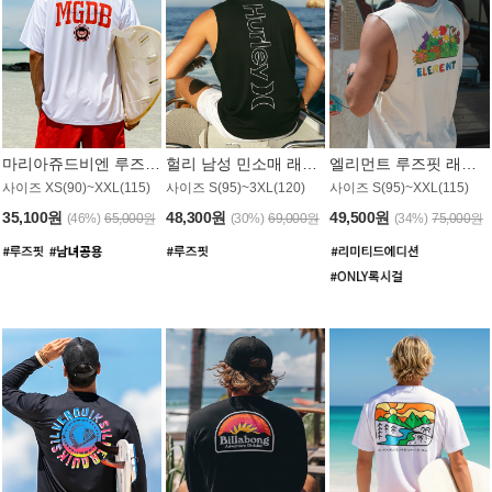
마리아쥬드비엔 루즈핏 래쉬가드 JMT005W
헐리 남성 민소매 래쉬가드 MT1155BHL
엘리먼트 루즈핏 래쉬가드 MT1114WEM
사이즈 XS(90)~XXL(115)
사이즈 S(95)~3XL(120)
사이즈 S(95)~XXL(115)
35,100원
48,300원
49,500원
(46%)
65,000원
(30%)
69,000원
(34%)
75,000원