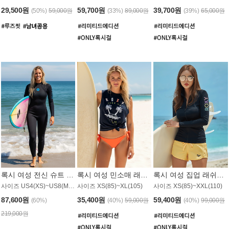
29,500원
59,700원
39,700원
(50%)
59,000원
(33%)
89,000원
(39%)
65,000원
록시 여성 전신 슈트 (4/3mm) WS221KRX
록시 여성 민소매 래쉬가드 WT907BRX
록시 여성 집업 래쉬가드 WT868BRX
사이즈 US4(XS)~US8(M) / 후면 지퍼
사이즈 XS(85)~XL(105)
사이즈 XS(85)~XXL(110)
87,600원
35,400원
59,400원
(60%)
(40%)
59,000원
(40%)
99,000원
219,000원