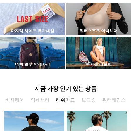
마지막 사이즈 특가세일
워터스포츠 이너웨어
여행 필수 악세사리
록시걸 아울렛
지금 가장 인기 있는 상품
비치웨어
악세서리
래쉬가드
보드숏
워터레깅스