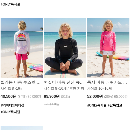
빌라봉 아동 루즈핏 래쉬가드 BT804WBB
퀵실버 아동 전신 슈트 (3/2mm) BS023KQS
록시 아동 래쉬가드 GT815MRX
사이즈 8~16세
사이즈 8~16세 / 후면 지퍼
사이즈 10~16세
49,500원
69,900원
52,000원
(34%)
75,000원
(61%)
(20%)
65,000원
179,000원