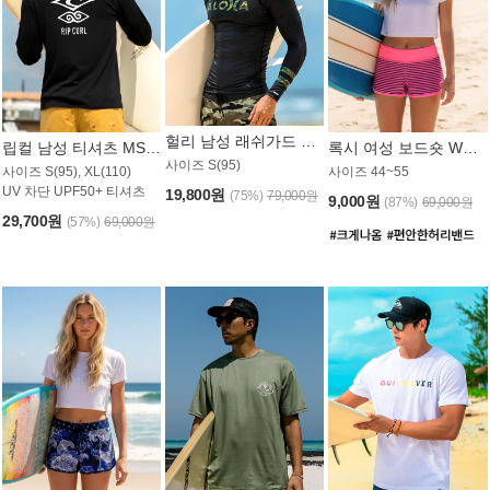
헐리 남성 래쉬가드 MT521CHL
립컬 남성 티셔츠 MST445BRC
록시 여성 보드숏 WB773KRX
사이즈 S(95)
사이즈 S(95), XL(110)
사이즈 44~55
UV 차단 UPF50+ 티셔츠
19,800원
(75%)
79,000원
9,000원
(87%)
69,000원
29,700원
(57%)
69,000원