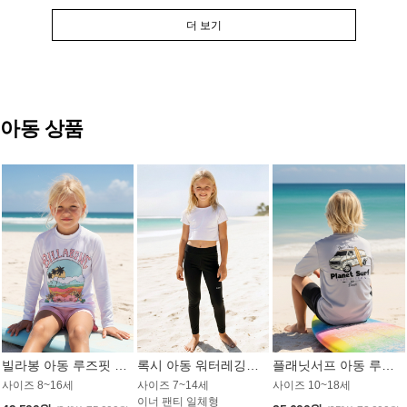
더 보기
아동 상품
빌라봉 아동 루즈핏 래쉬가드 GT813WBB
록시 아동 워터레깅스 GB672BRX
플래닛서프 아동 루즈핏 래쉬가드 UBT009GPS
사이즈 8~16세
사이즈 7~14세
사이즈 10~18세
이너 팬티 일체형