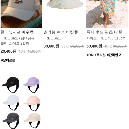
플래닛서프 메쉬캡 모자 UAC008PS
빌라봉 여성 버킷햇 AC1971MBB
록시 후드 판초 타월 AT1765WRX
FREE SIZE / 남녀공용
FREE SIZE
사이즈 FREE / 83*110cm
블랙, 화이트 2컬러
39,600원
59,400원
(33%)
59,000원
(40%)
99,000원
29,400원
(40%)
49,000원