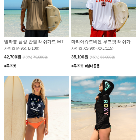
빌라봉 남성 반팔 래쉬가드 MT1082GBB
마리아쥬드비엔 루즈핏 래쉬가드 JMT005W
사이즈 M(95), L(100)
사이즈 XS(90)~XXL(115)
42,700원
35,100원
(46%)
79,000원
(46%)
65,000원
N