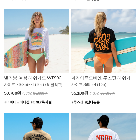
빌라봉 여성 래쉬가드 WT992WBB
마리아쥬드비엔 루즈핏 래쉬가드 JWT013O
사이즈 XS(85)~XL(105) / 레귤러핏
사이즈 S(95)~L(105)
011PS
59,700원
35,100원
(33%)
89,000원
(46%)
65,000원