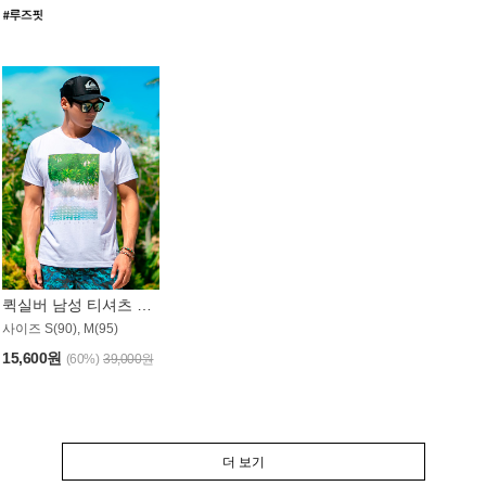
퀵실버 남성 티셔츠 MST357WQS
사이즈 S(90), M(95)
15,600원
(60%)
39,000원
더 보기