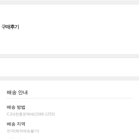
구매후기
배송 안내
배송 방법
CJ대한통운택배(1588-1255)
배송 지역
전국(해외배송불가)