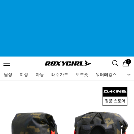
0
로고
메뉴
검색
메뉴
남성
여성
아동
래쉬가드
보드숏
워터레깅스
비치