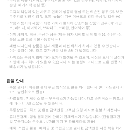
부착된 택을 제거하였거나 제거한 흔적이 있는 경우 (예: 택제거, 패키지백
손상, 패키지백 분실 등)
고객의 책임이 있는 사유로 인하여 상품이 멸실 또는 훼손된 경우 (예: 보관
부주의로 인한 이염 및 오염, 물놀이 기구 이용으로 인한 손상 및 훼손 등)
착용과 동시에 제품의 제품 가치가 현저히 감소하는 상품의 경우 (예: 레깅
스, 비키니, 이너웨어, 브라패드, 브라탑, 언더웨어 등)
이미 세탁 및 착용, 수선한 상품 (제품 하자 시에도 세탁 및 착용, 수선한 상
품은 교환·반품이 불가능합니다.)
패턴 디자인의 상품은 실제 제품과 패턴 위치가 차이가 있을 수 있습니다.
이는 불량이 아니므로 교환·반품 시 배송비가 발생합니다.
사이즈는 측정 방법에 따라 오차가 발생될 수 있으며, 색상은 모니터 설정과
사양에 따라 차이가 있을 수 있습니다. 이는 불량이 아니므로 교환·반품 시
배송비가 발생됩니다.
환불 안내
주문 결제시 이용한 결제 수단 방식으로 환불 처리 됩니다. (예: 카드결제 시
카드 승인취소로 환불)
카드결제 : 전체취소 또는 부분취소가 가능합니다. 카드 승인취소는 카드사
에 따라 1~3일 소요될 수 있습니다.
무통장입금 : 취소 및 환불 금액만큼 고객님 요청 계좌로 환불 처리됩니다.
휴대폰결제 : 당월 결제건에 한하여 전체취소가 가능합니다. (전월결제건
및 부분취소는 수수료 3.6%를 제외 후 환불계좌로 환불)
예치, 적립금 환불 : 예치금 및 적립금으로 결제한 금액만큼 자동 복원 처리