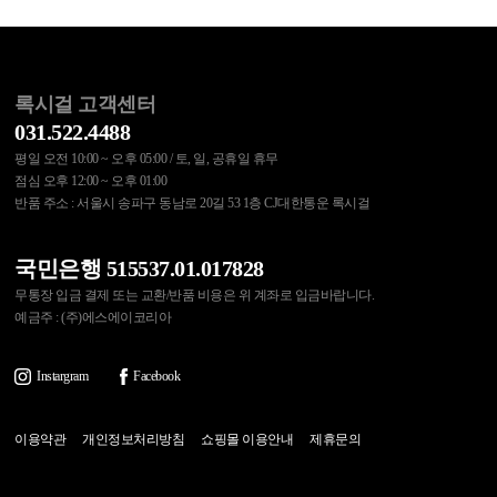
록시걸 고객센터
031.522.4488
평일 오전 10:00 ~ 오후 05:00 / 토, 일, 공휴일 휴무
점심 오후 12:00 ~ 오후 01:00
반품 주소 : 서울시 송파구 동남로 20길 53 1층 CJ대한통운 록시걸
국민은행 515537.01.017828
무통장 입금 결제 또는 교환/반품 비용은 위 계좌로 입금바랍니다.
예금주 : (주)에스에이코리아
Instargram
Facebook
이용약관
개인정보처리방침
쇼핑몰 이용안내
제휴문의