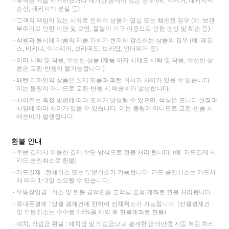
부착된 택을 제거하였거나 제거한 흔적이 있는 경우 (예: 택제거, 패키지백
손상, 패키지백 분실 등)
고객의 책임이 있는 사유로 인하여 상품이 멸실 또는 훼손된 경우 (예: 보관
부주의로 인한 이염 및 오염, 물놀이 기구 이용으로 인한 손상 및 훼손 등)
착용과 동시에 제품의 제품 가치가 현저히 감소하는 상품의 경우 (예: 레깅
스, 비키니, 이너웨어, 브라패드, 브라탑, 언더웨어 등)
이미 세탁 및 착용, 수선한 상품 (제품 하자 시에도 세탁 및 착용, 수선한 상
품은 교환·반품이 불가능합니다.)
패턴 디자인의 상품은 실제 제품과 패턴 위치가 차이가 있을 수 있습니다.
이는 불량이 아니므로 교환·반품 시 배송비가 발생합니다.
사이즈는 측정 방법에 따라 오차가 발생될 수 있으며, 색상은 모니터 설정과
사양에 따라 차이가 있을 수 있습니다. 이는 불량이 아니므로 교환·반품 시
배송비가 발생됩니다.
환불 안내
주문 결제시 이용한 결제 수단 방식으로 환불 처리 됩니다. (예: 카드결제 시
카드 승인취소로 환불)
카드결제 : 전체취소 또는 부분취소가 가능합니다. 카드 승인취소는 카드사
에 따라 1~3일 소요될 수 있습니다.
무통장입금 : 취소 및 환불 금액만큼 고객님 요청 계좌로 환불 처리됩니다.
휴대폰결제 : 당월 결제건에 한하여 전체취소가 가능합니다. (전월결제건
및 부분취소는 수수료 3.6%를 제외 후 환불계좌로 환불)
예치, 적립금 환불 : 예치금 및 적립금으로 결제한 금액만큼 자동 복원 처리