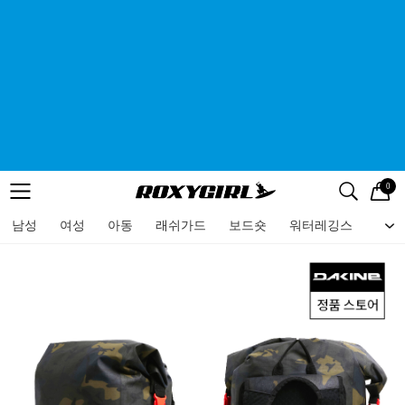
0
로고
메뉴
검색
메뉴
남성
여성
아동
래쉬가드
보드숏
워터레깅스
비치