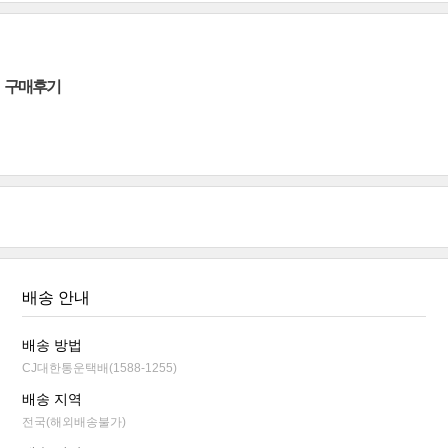
구매후기
배송 안내
배송 방법
CJ대한통운택배(1588-1255)
배송 지역
전국(해외배송불가)