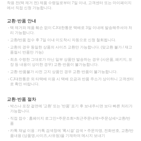
착용 전(택 제거 전) 제품 수령일로부터 7일 이내, 고객센터 또는 마이페이지
에서 직접 신청 가능합니다.
교환·반품 안내
택 제거와 제품 훼손 없이 CJ대한통운 택배로 3일 이내에 발송해주셔야 처
리 가능합니다.
교환/반품 접수 후 7일 이내 미도착시 자동으로 신청 철회됩니다.
교환의 경우 동일한 상품의 사이즈 교환만 가능합니다. (맞교환 불가 / 재고
품절시 반품만 가능)
최초 수령한 그대로가 아닌 일부 상품만 발송하는 경우 (사은품, 패키지, 포
장 등 내용이 상이한 경우) 교환·반품이 불가능합니다.
교환·반품불가 사전 고지 상품인 경우 교환·반품이 불가능합니다.
CJ대한통운 외 타택배 이용 시 택배 요금과 반품 주소가 상이하니 고객센터
로 확인 바랍니다.
교환·반품 절차
박스나 포장 겉면에 '교환' 또는 '반품' 표기 후 보내주시면 보다 빠른 처리가
가능합니다.
직접 접수 : 홈페이지 로그인>주문조회>최근주문내역>주문상세>교환/반
품
카톡 채널 이용 : 카톡 검색창에 '록시걸' 검색 > 주문자명, 전화번호, 교환/반
품내용 (상품명,사이즈,사유등)을 기재하여 메시지 보내기