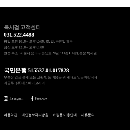
록시걸 고객센터
031.522.4488
평일 오전 10:00 ~ 오후 05:00 / 토, 일, 공휴일 휴무
점심 오후 12:00 ~ 오후 01:00
반품 주소 : 서울시 송파구 동남로 20길 53 1층 CJ대한통운 록시걸
국민은행 515537.01.017828
무통장 입금 결제 또는 교환/반품 비용은 위 계좌로 입금바랍니다.
예금주 : (주)에스에이코리아
Instargram
Facebook
이용약관
개인정보처리방침
쇼핑몰 이용안내
제휴문의