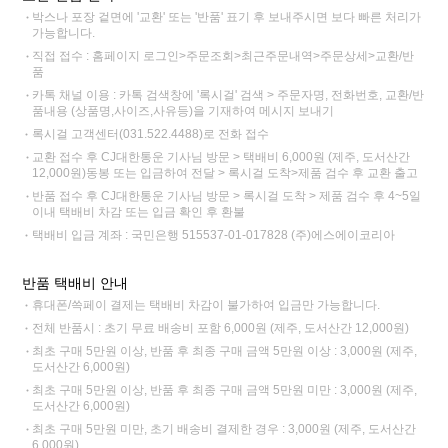
박스나 포장 겉면에 '교환' 또는 '반품' 표기 후 보내주시면 보다 빠른 처리가
가능합니다.
직접 접수 : 홈페이지 로그인>주문조회>최근주문내역>주문상세>교환/반
품
카톡 채널 이용 : 카톡 검색창에 '록시걸' 검색 > 주문자명, 전화번호, 교환/반
품내용 (상품명,사이즈,사유등)을 기재하여 메시지 보내기
록시걸 고객센터(031.522.4488)로 전화 접수
교환 접수 후 CJ대한통운 기사님 방문 > 택배비 6,000원 (제주, 도서산간
12,000원)동봉 또는 입금하여 전달 > 록시걸 도착>제품 검수 후 교환 출고
반품 접수 후 CJ대한통운 기사님 방문 > 록시걸 도착 > 제품 검수 후 4~5일
이내 택배비 차감 또는 입금 확인 후 환불
택배비 입금 계좌 : 국민은행 515537-01-017828 (주)에스에이코리아
반품 택배비 안내
휴대폰/쓱페이 결제는 택배비 차감이 불가하여 입금만 가능합니다.
전체 반품시 : 초기 무료 배송비 포함 6,000원 (제주, 도서산간 12,000원)
최초 구매 5만원 이상, 반품 후 최종 구매 금액 5만원 이상 : 3,000원 (제주,
도서산간 6,000원)
최초 구매 5만원 이상, 반품 후 최종 구매 금액 5만원 미만 : 3,000원 (제주,
도서산간 6,000원)
최초 구매 5만원 미만, 초기 배송비 결제한 경우 : 3,000원 (제주, 도서산간
6,000원)