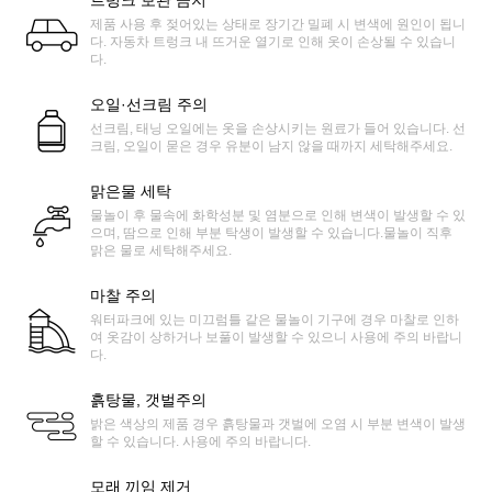
제품 사용 후 젖어있는 상태로 장기간 밀폐 시 변색에 원인이 됩니
다. 자동차 트렁크 내 뜨거운 열기로 인해 옷이 손상될 수 있습니
다.
오일·선크림 주의
선크림, 태닝 오일에는 옷을 손상시키는 원료가 들어 있습니다. 선
크림, 오일이 묻은 경우 유분이 남지 않을 때까지 세탁해주세요.
맑은물 세탁
물놀이 후 물속에 화학성분 및 염분으로 인해 변색이 발생할 수 있
으며, 땀으로 인해 부분 탁생이 발생할 수 있습니다.물놀이 직후
맑은 물로 세탁해주세요.
마찰 주의
워터파크에 있는 미끄럼틀 같은 물놀이 기구에 경우 마찰로 인하
여 옷감이 상하거나 보풀이 발생할 수 있으니 사용에 주의 바랍니
다.
흙탕물, 갯벌주의
밝은 색상의 제품 경우 흙탕물과 갯벌에 오염 시 부분 변색이 발생
할 수 있습니다. 사용에 주의 바랍니다.
모래 끼임 제거