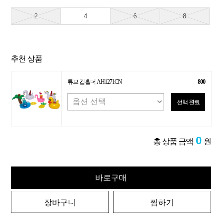
2
4
6
8
추천 상품
튜브 컵홀더 AH1271CN
800
선택 완료
0
총 상품 금액
원
바로구매
장바구니
찜하기