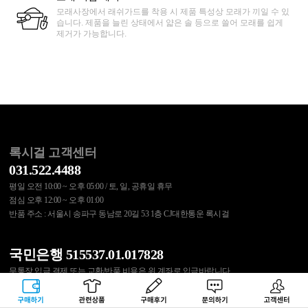
모래사장에서 래쉬가드를 착용 시 제품 특성상 모래가 끼일 수 있
습니다. 제품을 늘린 상태에서 얇은 솔 등으로 쓸어 모래를 쉽게
제거가 가능합니다.
록시걸 고객센터
031.522.4488
평일 오전 10:00 ~ 오후 05:00 / 토, 일, 공휴일 휴무
점심 오후 12:00 ~ 오후 01:00
반품 주소 : 서울시 송파구 동남로 20길 53 1층 CJ대한통운 록시걸
국민은행 515537.01.017828
무통장 입금 결제 또는 교환/반품 비용은 위 계좌로 입금바랍니다.
예금주 : (주)에스에이코리아
구매하기
관련상품
상품후기
문의하기
고객센터