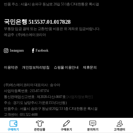
반품 주소 : 서울시 송파구 동남로 20길 53 1층 CJ대한통운 록시걸
국민은행 515537.01.017828
무통장 입금 결제 또는 교환/반품 비용은 위 계좌로 입금바랍니다.
예금주 : (주)에스에이코리아
Instargram
Facebook
이용약관
개인정보처리방침
쇼핑몰 이용안내
제휴문의
(주)에스에이코리아 대표이사 : 송수아
사업자등록번호 : 215-87-97374
통신판매업신고번호 : 제2020-다산-0607호
[사업자정보확인]
주소 : 경기도 남양주시 가운로153 (다산동)
반품주소 : 서울시 송파구 동남로20길 53 1층 CJ대한통운 록시걸
고객센터 : 031.522.4488
개인정보관리보호책임자 : 김영석
구매하기
관련상품
상품후기
문의하기
고객센터
Copyright 2007 Roxygirl.tv Inc. All rights reserved.