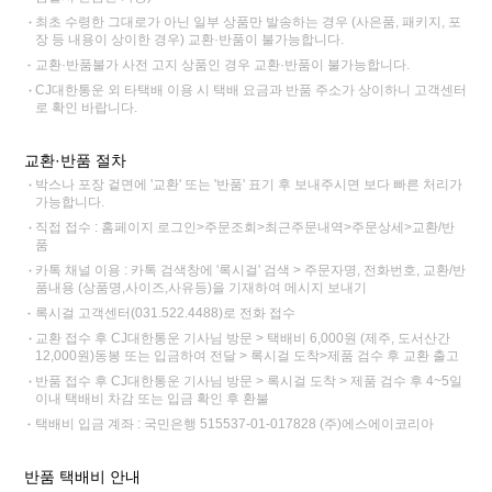
최초 수령한 그대로가 아닌 일부 상품만 발송하는 경우 (사은품, 패키지, 포
장 등 내용이 상이한 경우) 교환·반품이 불가능합니다.
교환·반품불가 사전 고지 상품인 경우 교환·반품이 불가능합니다.
CJ대한통운 외 타택배 이용 시 택배 요금과 반품 주소가 상이하니 고객센터
로 확인 바랍니다.
교환·반품 절차
박스나 포장 겉면에 '교환' 또는 '반품' 표기 후 보내주시면 보다 빠른 처리가
가능합니다.
직접 접수 : 홈페이지 로그인>주문조회>최근주문내역>주문상세>교환/반
품
카톡 채널 이용 : 카톡 검색창에 '록시걸' 검색 > 주문자명, 전화번호, 교환/반
품내용 (상품명,사이즈,사유등)을 기재하여 메시지 보내기
록시걸 고객센터(031.522.4488)로 전화 접수
교환 접수 후 CJ대한통운 기사님 방문 > 택배비 6,000원 (제주, 도서산간
12,000원)동봉 또는 입금하여 전달 > 록시걸 도착>제품 검수 후 교환 출고
반품 접수 후 CJ대한통운 기사님 방문 > 록시걸 도착 > 제품 검수 후 4~5일
이내 택배비 차감 또는 입금 확인 후 환불
택배비 입금 계좌 : 국민은행 515537-01-017828 (주)에스에이코리아
반품 택배비 안내