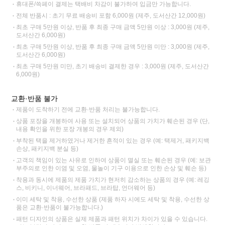
휴대폰/쓱페이 결제는 택배비 차감이 불가하여 입금만 가능합니다.
전체 반품시 : 초기 무료 배송비 포함 6,000원 (제주, 도서산간 12,000원)
최초 구매 5만원 이상, 반품 후 최종 구매 금액 5만원 이상 : 3,000원 (제주,
도서산간 6,000원)
최초 구매 5만원 이상, 반품 후 최종 구매 금액 5만원 미만 : 3,000원 (제주,
도서산간 6,000원)
최초 구매 5만원 미만, 초기 배송비 결제한 경우 : 3,000원 (제주, 도서산간
6,000원)
교환·반품 불가
제품이 도착하기 전에 교환·반품 처리는 불가능합니다.
상품 포장을 개봉하여 사용 또는 설치되어 상품의 가치가 훼손된 경우 (단,
내용 확인을 위한 포장 개봉의 경우 제외)
부착된 택을 제거하였거나 제거한 흔적이 있는 경우 (예: 택제거, 패키지백
손상, 패키지백 분실 등)
고객의 책임이 있는 사유로 인하여 상품이 멸실 또는 훼손된 경우 (예: 보관
부주의로 인한 이염 및 오염, 물놀이 기구 이용으로 인한 손상 및 훼손 등)
착용과 동시에 제품의 제품 가치가 현저히 감소하는 상품의 경우 (예: 레깅
스, 비키니, 이너웨어, 브라패드, 브라탑, 언더웨어 등)
이미 세탁 및 착용, 수선한 상품 (제품 하자 시에도 세탁 및 착용, 수선한 상
품은 교환·반품이 불가능합니다.)
패턴 디자인의 상품은 실제 제품과 패턴 위치가 차이가 있을 수 있습니다.