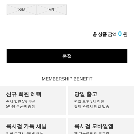
S/M
M/L
0
총 상품 금액
원
품절
MEMBERSHIP BENEFIT
신규 회원 혜택
당일 출고
즉시 할인 5% 쿠폰
평일 오후 3시 이전
5만원 쿠폰팩 증정
결제 완료시 당일 발송
록시걸 카톡 채널
록시걸 모바일앱
친구 추가시 3천원 쿠폰
앱 다운로드 첫 로그인