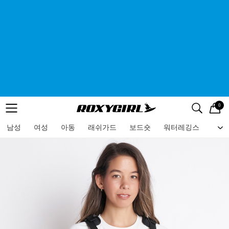
0
로고
메뉴
검색
메뉴
남성
여성
아동
래쉬가드
보드숏
워터레깅스
비치