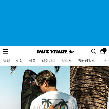
0
로고
메뉴
검색
메뉴
남성
여성
아동
래쉬가드
보드숏
워터레깅스
비치