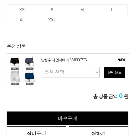
XS
S
M
L
XL
XXL
추천 상품
남성 워터 언더웨어 AME1397CN
9,800
선택 완료
0
총 상품 금액
원
바로구매
장바구니
찜하기