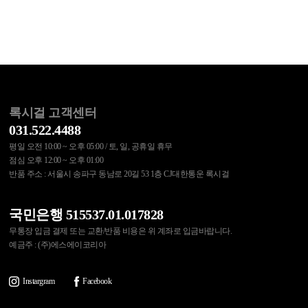
록시걸 고객센터
031.522.4488
평일 오전 10:00 ~ 오후 05:00 / 토, 일, 공휴일 휴무
점심 오후 12:00 ~ 오후 01:00
반품 주소 : 서울시 송파구 동남로 20길 53 1층 CJ대한통운 록시걸
국민은행 515537.01.017828
무통장 입금 결제 또는 교환/반품 비용은 위 계좌로 입금바랍니다.
예금주 : (주)에스에이코리아
Instargram
Facebook