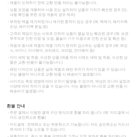
제품이 도착하기 전에 교환·반품 처리는 불가능합니다.
상품 포장을 개봉하여 사용 또는 설치되어 상품의 가치가 훼손된 경우 (단,
내용 확인을 위한 포장 개봉의 경우 제외)
부착된 택을 제거하였거나 제거한 흔적이 있는 경우 (예: 택제거, 패키지백
손상, 패키지백 분실 등)
고객의 책임이 있는 사유로 인하여 상품이 멸실 또는 훼손된 경우 (예: 보관
부주의로 인한 이염 및 오염, 물놀이 기구 이용으로 인한 손상 및 훼손 등)
착용과 동시에 제품의 제품 가치가 현저히 감소하는 상품의 경우 (예: 레깅
스, 비키니, 이너웨어, 브라패드, 브라탑, 언더웨어 등)
이미 세탁 및 착용, 수선한 상품 (제품 하자 시에도 세탁 및 착용, 수선한 상
품은 교환·반품이 불가능합니다.)
패턴 디자인의 상품은 실제 제품과 패턴 위치가 차이가 있을 수 있습니다.
이는 불량이 아니므로 교환·반품 시 배송비가 발생합니다.
사이즈는 측정 방법에 따라 오차가 발생될 수 있으며, 색상은 모니터 설정과
사양에 따라 차이가 있을 수 있습니다. 이는 불량이 아니므로 교환·반품 시
배송비가 발생됩니다.
환불 안내
주문 결제시 이용한 결제 수단 방식으로 환불 처리 됩니다. (예: 카드결제 시
카드 승인취소로 환불)
카드결제 : 전체취소 또는 부분취소가 가능합니다. 카드 승인취소는 카드사
에 따라 1~3일 소요될 수 있습니다.
무통장입금 : 취소 및 환불 금액만큼 고객님 요청 계좌로 환불 처리됩니다.