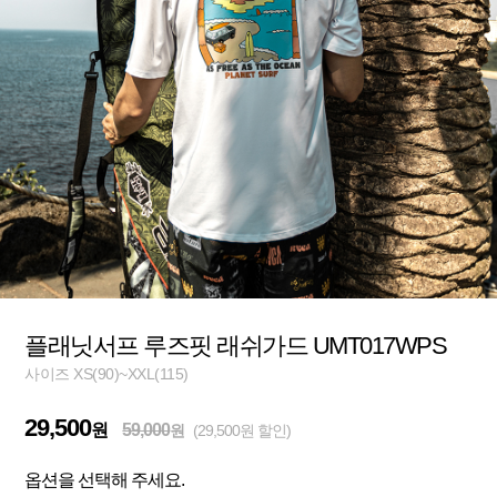
플래닛서프 루즈핏 래쉬가드 UMT017WPS
사이즈 XS(90)~XXL(115)
29,500
원
59,000
원
(29,500원 할인)
옵션을 선택해 주세요.