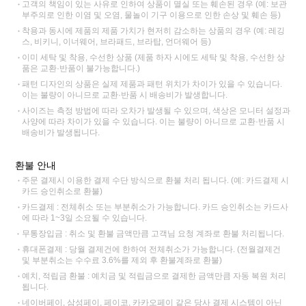
고객의 책임이 있는 사유로 인하여 상품이 멸실 또는 훼손된 경우 (예: 보관
부주의로 인한 이염 및 오염, 물놀이 기구 이용으로 인한 손상 및 훼손 등)
착용과 동시에 제품의 제품 가치가 현저히 감소하는 상품의 경우 (예: 레깅
스, 비키니, 이너웨어, 브라패드, 브라탑, 언더웨어 등)
이미 세탁 및 착용, 수선한 상품 (제품 하자 시에도 세탁 및 착용, 수선한 상
품은 교환·반품이 불가능합니다.)
패턴 디자인의 상품은 실제 제품과 패턴 위치가 차이가 있을 수 있습니다.
이는 불량이 아니므로 교환·반품 시 배송비가 발생합니다.
사이즈는 측정 방법에 따라 오차가 발생될 수 있으며, 색상은 모니터 설정과
사양에 따라 차이가 있을 수 있습니다. 이는 불량이 아니므로 교환·반품 시
배송비가 발생됩니다.
환불 안내
주문 결제시 이용한 결제 수단 방식으로 환불 처리 됩니다. (예: 카드결제 시
카드 승인취소로 환불)
카드결제 : 전체취소 또는 부분취소가 가능합니다. 카드 승인취소는 카드사
에 따라 1~3일 소요될 수 있습니다.
무통장입금 : 취소 및 환불 금액만큼 고객님 요청 계좌로 환불 처리됩니다.
휴대폰결제 : 당월 결제건에 한하여 전체취소가 가능합니다. (전월결제건
및 부분취소는 수수료 3.6%를 제외 후 환불계좌로 환불)
예치, 적립금 환불 : 예치금 및 적립금으로 결제한 금액만큼 자동 복원 처리
됩니다.
네이버페이, 삼성페이, 페이코, 카카오페이 같은 당사 결제 시스템이 아닌