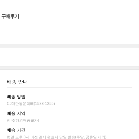
구매후기
배송 안내
배송 방법
CJ대한통운택배(1588-1255)
배송 지역
전국(해외배송불가)
배송 기간
평일 오후 3시 이전 결제 완료시 당일 발송(주말, 공휴일 제외)