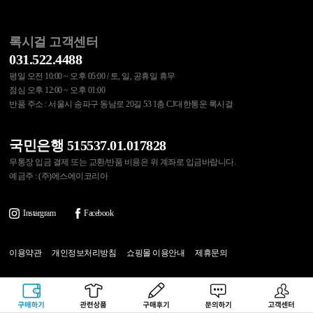
록시걸 고객센터
031.522.4488
평일 오전 10:00 ~ 오후 05:00 / 토, 일, 공휴일 휴무
점심 오후 12:00 ~ 오후 01:00
반품 주소 : 서울시 송파구 동남로 20길 53 1층 CJ대한통운 록시걸
국민은행 515537.01.017828
무통장 입금 결제 또는 교환/반품 비용은 위 계좌로 입금바랍니다.
예금주 : (주)에스에이코리아
Instargram
Facebook
이용약관
개인정보처리방침
쇼핑몰 이용안내
제휴문의
(주)에스에이코리아 대표이사 : 송수아
구매하기
관련상품
상품후기
문의하기
고객센터
사업자등록번호 : 215-87-97374