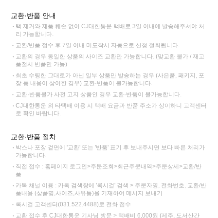
교환·반품 안내
택 제거와 제품 훼손 없이 CJ대한통운 택배로 3일 이내에 발송해주셔야 처
리 가능합니다.
교환/반품 접수 후 7일 이내 미도착시 자동으로 신청 철회됩니다.
교환의 경우 동일한 상품의 사이즈 교환만 가능합니다. (맞교환 불가 / 재고
품절시 반품만 가능)
최초 수령한 그대로가 아닌 일부 상품만 발송하는 경우 (사은품, 패키지, 포
장 등 내용이 상이한 경우) 교환·반품이 불가능합니다.
교환·반품불가 사전 고지 상품인 경우 교환·반품이 불가능합니다.
CJ대한통운 외 타택배 이용 시 택배 요금과 반품 주소가 상이하니 고객센터
로 확인 바랍니다.
교환·반품 절차
박스나 포장 겉면에 '교환' 또는 '반품' 표기 후 보내주시면 보다 빠른 처리가
가능합니다.
직접 접수 : 홈페이지 로그인>주문조회>최근주문내역>주문상세>교환/반
품
카톡 채널 이용 : 카톡 검색창에 '록시걸' 검색 > 주문자명, 전화번호, 교환/반
품내용 (상품명,사이즈,사유등)을 기재하여 메시지 보내기
록시걸 고객센터(031.522.4488)로 전화 접수
교환 접수 후 CJ대한통운 기사님 방문 > 택배비 6,000원 (제주, 도서산간