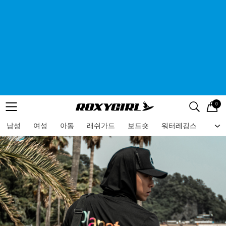
0
로고
메뉴
검색
메뉴
남성
여성
아동
래쉬가드
보드숏
워터레깅스
비치