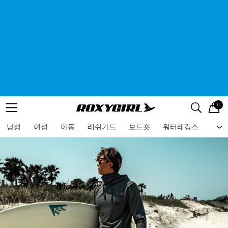
0
로고
메뉴
검색
메뉴
남성
여성
아동
래쉬가드
보드숏
워터레깅스
비치