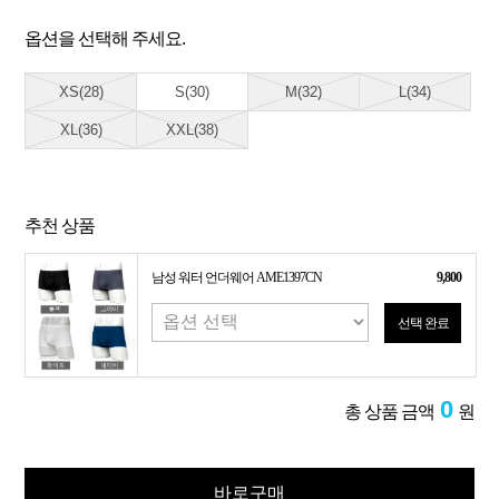
옵션을 선택해 주세요.
XS(28)
S(30)
M(32)
L(34)
XL(36)
XXL(38)
추천 상품
남성 워터 언더웨어 AME1397CN
9,800
선택 완료
0
총 상품 금액
원
바로구매