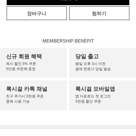
장바구니
찜하기
MEMBERSHIP BENEFIT
신규 회원 혜택
당일 출고
즉시 할인 5% 쿠폰
평일 오후 3시 이전
5만원 쿠폰팩 증정
결제 완료시 당일 발송
록시걸 카톡 채널
록시걸 모바일앱
친구 추가시 3천원 쿠폰
앱 다운로드 첫 로그인
중복 사용 가능
3천원 할인 쿠폰