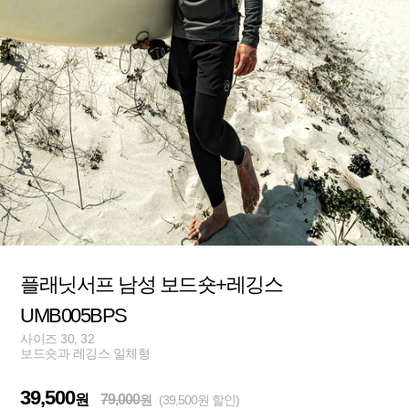
플래닛서프 남성 보드숏+레깅스
UMB005BPS
사이즈 30, 32
보드숏과 레깅스 일체형
39,500
원
79,000
원
(39,500원 할인)