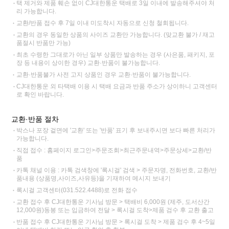
택 제거와 제품 훼손 없이 CJ대한통운 택배로 3일 이내에 발송해주셔야 처
리 가능합니다.
교환/반품 접수 후 7일 이내 미도착시 자동으로 신청 철회됩니다.
교환의 경우 동일한 상품의 사이즈 교환만 가능합니다. (맞교환 불가 / 재고
품절시 반품만 가능)
최초 수령한 그대로가 아닌 일부 상품만 발송하는 경우 (사은품, 패키지, 포
장 등 내용이 상이한 경우) 교환·반품이 불가능합니다.
교환·반품불가 사전 고지 상품인 경우 교환·반품이 불가능합니다.
CJ대한통운 외 타택배 이용 시 택배 요금과 반품 주소가 상이하니 고객센터
로 확인 바랍니다.
교환·반품 절차
박스나 포장 겉면에 '교환' 또는 '반품' 표기 후 보내주시면 보다 빠른 처리가
가능합니다.
직접 접수 : 홈페이지 로그인>주문조회>최근주문내역>주문상세>교환/반
품
카톡 채널 이용 : 카톡 검색창에 '록시걸' 검색 > 주문자명, 전화번호, 교환/반
품내용 (상품명,사이즈,사유등)을 기재하여 메시지 보내기
록시걸 고객센터(031.522.4488)로 전화 접수
교환 접수 후 CJ대한통운 기사님 방문 > 택배비 6,000원 (제주, 도서산간
12,000원)동봉 또는 입금하여 전달 > 록시걸 도착>제품 검수 후 교환 출고
반품 접수 후 CJ대한통운 기사님 방문 > 록시걸 도착 > 제품 검수 후 4~5일