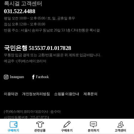
록시걸 고객센터
031.522.4488
평일 오전 10:00 ~ 오후 05:00 / 토, 일, 공휴일 휴무
점심 오후 12:00 ~ 오후 01:00
반품 주소 : 서울시 송파구 동남로 20길 53 1층 CJ대한통운 록시걸
국민은행 515537.01.017828
무통장 입금 결제 또는 교환/반품 비용은 위 계좌로 입금바랍니다.
예금주 : (주)에스에이코리아
Instargram
Facebook
이용약관
개인정보처리방침
쇼핑몰 이용안내
제휴문의
(주)에스에이코리아 대표이사 : 송수아
사업자등록번호 : 215-87-97374
통신판매업신고번호 : 제2020-다산-0607호
[사업자정보확인]
주소 : 경기도 남양주시 가운로153 (다산동)
구매하기
관련상품
상품후기
문의하기
고객센터