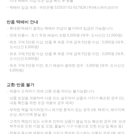
이내 택배비 차감 또는 입금 확인 후 환불
택배비 입금 계좌 : 국민은행 515537-01-017828 (주)에스에이코리아
반품 택배비 안내
휴대폰/쓱페이 결제는 택배비 차감이 불가하여 입금만 가능합니다.
전체 반품시 : 초기 무료 배송비 포함 6,000원 (제주, 도서산간 12,000원)
최초 구매 5만원 이상, 반품 후 최종 구매 금액 5만원 이상 : 3,000원 (제주,
도서산간 6,000원)
최초 구매 5만원 이상, 반품 후 최종 구매 금액 5만원 미만 : 3,000원 (제주,
도서산간 6,000원)
최초 구매 5만원 미만, 초기 배송비 결제한 경우 : 3,000원 (제주, 도서산간
6,000원)
교환·반품 불가
제품이 도착하기 전에 교환·반품 처리는 불가능합니다.
상품 포장을 개봉하여 사용 또는 설치되어 상품의 가치가 훼손된 경우 (단,
내용 확인을 위한 포장 개봉의 경우 제외)
부착된 택을 제거하였거나 제거한 흔적이 있는 경우 (예: 택제거, 패키지백
손상, 패키지백 분실 등)
고객의 책임이 있는 사유로 인하여 상품이 멸실 또는 훼손된 경우 (예: 보관
부주의로 인한 이염 및 오염, 물놀이 기구 이용으로 인한 손상 및 훼손 등)
착용과 동시에 제품의 제품 가치가 현저히 감소하는 상품의 경우 (예: 레깅