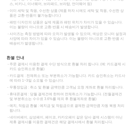
스, 비키니, 이너웨어, 브라패드, 브라탑, 언더웨어 등)
이미 세탁 및 착용, 수선한 상품 (제품 하자 시에도 세탁 및 착용, 수선한 상
품은 교환·반품이 불가능합니다.)
패턴 디자인의 상품은 실제 제품과 패턴 위치가 차이가 있을 수 있습니다.
이는 불량이 아니므로 교환·반품 시 배송비가 발생합니다.
사이즈는 측정 방법에 따라 오차가 발생될 수 있으며, 색상은 모니터 설정과
사양에 따라 차이가 있을 수 있습니다. 이는 불량이 아니므로 교환·반품 시
배송비가 발생됩니다.
환불 안내
주문 결제시 이용한 결제 수단 방식으로 환불 처리 됩니다. (예: 카드결제 시
카드 승인취소로 환불)
카드결제 : 전체취소 또는 부분취소가 가능합니다. 카드 승인취소는 카드사
에 따라 1~3일 소요될 수 있습니다.
무통장입금 : 취소 및 환불 금액만큼 고객님 요청 계좌로 환불 처리됩니다.
휴대폰결제 : 당월 결제건에 한하여 전체취소가 가능합니다. (전월결제건
및 부분취소는 수수료 3.6%를 제외 후 환불계좌로 환불)
예치, 적립금 환불 : 예치금 및 적립금으로 결제한 금액만큼 자동 복원 처리
됩니다.
네이버페이, 삼성페이, 페이코, 카카오페이 같은 당사 결제 시스템이 아닌
제휴 결제사를 이용한 결제건은 해당 결제사에서 환불 처리됩니다.