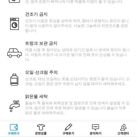
요. 염색 잔료가 빠져나와 다른 제품에 이염이 될 수 있습니다.
건조기 금지
건조기 사용은 옷감을 상하게 하며, 형태가 변형되는 원인이 됩니
다.절대 사용하지 말아주세요. 서늘한 그늘에서 자연건조를 권장
합니다.
트렁크 보관 금지
제품 사용 후 젖어있는 상태로 장기간 밀폐 시 변색에 원인이 됩니
다. 자동차 트렁크 내 뜨거운 열기로 인해 옷이 손상될 수 있습니
다.
오일·선크림 주의
선크림, 태닝 오일에는 옷을 손상시키는 원료가 들어 있습니다. 선
크림, 오일이 묻은 경우 유분이 남지 않을 때까지 세탁해주세요.
맑은물 세탁
물놀이 후 물속에 화학성분 및 염분으로 인해 변색이 발생할 수 있
으며, 땀으로 인해 부분 탁생이 발생할 수 있습니다.물놀이 직후
맑은 물로 세탁해주세요.
마찰 주의
워터파크에 있는 미끄럼틀 같은 물놀이 기구에 경우 마찰로 인하
구매하기
관련상품
상품후기
문의하기
고객센터
여 옷감이 상하거나 보풀이 발생할 수 있으니 사용에 주의 바랍니