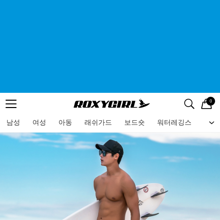
0
로고
메뉴
검색
메뉴
남성
여성
아동
래쉬가드
보드숏
워터레깅스
비치