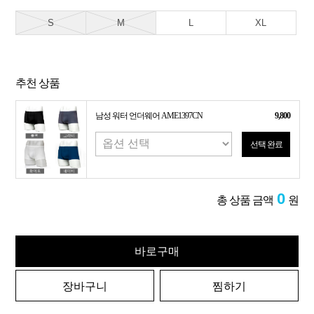
S
M
L
XL
추천 상품
남성 워터 언더웨어 AME1397CN
9,800
선택 완료
0
총 상품 금액
원
바로구매
장바구니
찜하기