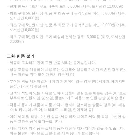
전체 반품시 : 초기 무료 배송비 포함 6,000원 (제주, 도서산간 12,000원)
최초 구매 5만원 이상, 반품 후 최종 구매 금액 5만원 이상 : 3,000원 (제주,
도서산간 6,000원)
최초 구매 5만원 이상, 반품 후 최종 구매 금액 5만원 미만 : 3,000원 (제주,
도서산간 6,000원)
최초 구매 5만원 미만, 초기 배송비 결제한 경우 : 3,000원 (제주, 도서산간
6,000원)
교환·반품 불가
제품이 도착하기 전에 교환·반품 처리는 불가능합니다.
상품 포장을 개봉하여 사용 또는 설치되어 상품의 가치가 훼손된 경우 (단,
내용 확인을 위한 포장 개봉의 경우 제외)
부착된 택을 제거하였거나 제거한 흔적이 있는 경우 (예: 택제거, 패키지백
손상, 패키지백 분실 등)
고객의 책임이 있는 사유로 인하여 상품이 멸실 또는 훼손된 경우 (예: 보관
부주의로 인한 이염 및 오염, 물놀이 기구 이용으로 인한 손상 및 훼손 등)
착용과 동시에 제품의 제품 가치가 현저히 감소하는 상품의 경우 (예: 레깅
스, 비키니, 이너웨어, 브라패드, 브라탑, 언더웨어 등)
이미 세탁 및 착용, 수선한 상품 (제품 하자 시에도 세탁 및 착용, 수선한 상
품은 교환·반품이 불가능합니다.)
패턴 디자인의 상품은 실제 제품과 패턴 위치가 차이가 있을 수 있습니다.
이는 불량이 아니므로 교환·반품 시 배송비가 발생합니다.