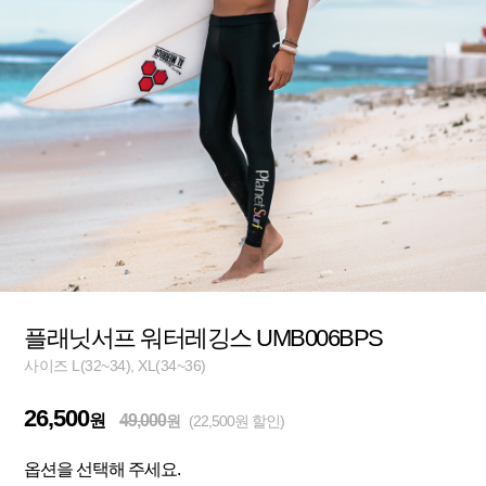
플래닛서프 워터레깅스 UMB006BPS
사이즈 L(32~34), XL(34~36)
26,500
원
49,000
원
(22,500원 할인)
옵션을 선택해 주세요.