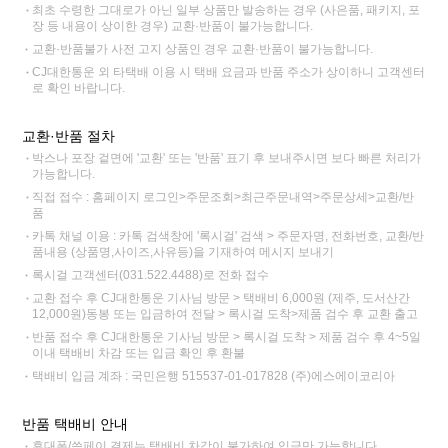
최초 수령한 그대로가 아닌 일부 상품만 발송하는 경우 (사은품, 패키지, 포
장 등 내용이 상이한 경우) 교환·반품이 불가능합니다.
교환·반품불가 사전 고지 상품인 경우 교환·반품이 불가능합니다.
CJ대한통운 외 타택배 이용 시 택배 요금과 반품 주소가 상이하니 고객센터
로 확인 바랍니다.
교환·반품 절차
박스나 포장 겉면에 '교환' 또는 '반품' 표기 후 보내주시면 보다 빠른 처리가
가능합니다.
직접 접수 : 홈페이지 로그인>주문조회>최근주문내역>주문상세>교환/반
품
카톡 채널 이용 : 카톡 검색창에 '록시걸' 검색 > 주문자명, 전화번호, 교환/반
품내용 (상품명,사이즈,사유등)을 기재하여 메시지 보내기
록시걸 고객센터(031.522.4488)로 전화 접수
교환 접수 후 CJ대한통운 기사님 방문 > 택배비 6,000원 (제주, 도서산간
12,000원)동봉 또는 입금하여 전달 > 록시걸 도착>제품 검수 후 교환 출고
반품 접수 후 CJ대한통운 기사님 방문 > 록시걸 도착 > 제품 검수 후 4~5일
이내 택배비 차감 또는 입금 확인 후 환불
택배비 입금 계좌 : 국민은행 515537-01-017828 (주)에스에이코리아
반품 택배비 안내
휴대폰/쓱페이 결제는 택배비 차감이 불가하여 입금만 가능합니다.