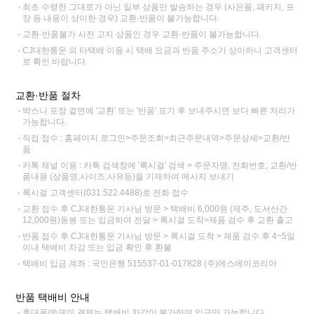
최초 수령한 그대로가 아닌 일부 상품만 발송하는 경우 (사은품, 패키지, 포
장 등 내용이 상이한 경우) 교환·반품이 불가능합니다.
교환·반품불가 사전 고지 상품인 경우 교환·반품이 불가능합니다.
CJ대한통운 외 타택배 이용 시 택배 요금과 반품 주소가 상이하니 고객센터
로 확인 바랍니다.
교환·반품 절차
박스나 포장 겉면에 '교환' 또는 '반품' 표기 후 보내주시면 보다 빠른 처리가
가능합니다.
직접 접수 : 홈페이지 로그인>주문조회>최근주문내역>주문상세>교환/반
품
카톡 채널 이용 : 카톡 검색창에 '록시걸' 검색 > 주문자명, 전화번호, 교환/반
품내용 (상품명,사이즈,사유등)을 기재하여 메시지 보내기
록시걸 고객센터(031.522.4488)로 전화 접수
교환 접수 후 CJ대한통운 기사님 방문 > 택배비 6,000원 (제주, 도서산간
12,000원)동봉 또는 입금하여 전달 > 록시걸 도착>제품 검수 후 교환 출고
반품 접수 후 CJ대한통운 기사님 방문 > 록시걸 도착 > 제품 검수 후 4~5일
이내 택배비 차감 또는 입금 확인 후 환불
택배비 입금 계좌 : 국민은행 515537-01-017828 (주)에스에이코리아
반품 택배비 안내
휴대폰/쓱페이 결제는 택배비 차감이 불가하여 입금만 가능합니다.