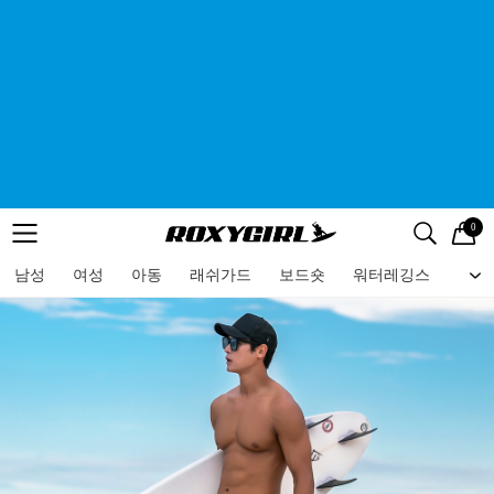
0
로고
메뉴
검색
메뉴
남성
여성
아동
래쉬가드
보드숏
워터레깅스
비치