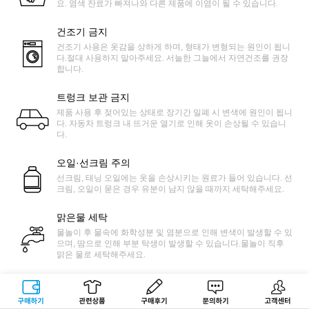
요. 염색 잔료가 빠져나와 다른 제품에 이염이 될 수 있습니다.
건조기 금지
건조기 사용은 옷감을 상하게 하며, 형태가 변형되는 원인이 됩니
다.절대 사용하지 말아주세요. 서늘한 그늘에서 자연건조를 권장
합니다.
트렁크 보관 금지
제품 사용 후 젖어있는 상태로 장기간 밀폐 시 변색에 원인이 됩니
다. 자동차 트렁크 내 뜨거운 열기로 인해 옷이 손상될 수 있습니
다.
오일·선크림 주의
선크림, 태닝 오일에는 옷을 손상시키는 원료가 들어 있습니다. 선
크림, 오일이 묻은 경우 유분이 남지 않을 때까지 세탁해주세요.
맑은물 세탁
물놀이 후 물속에 화학성분 및 염분으로 인해 변색이 발생할 수 있
으며, 땀으로 인해 부분 탁생이 발생할 수 있습니다.물놀이 직후
맑은 물로 세탁해주세요.
마찰 주의
워터파크에 있는 미끄럼틀 같은 물놀이 기구에 경우 마찰로 인하
구매하기
관련상품
상품후기
문의하기
고객센터
여 옷감이 상하거나 보풀이 발생할 수 있으니 사용에 주의 바랍니