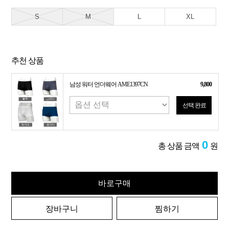
S
M
L
XL
추천 상품
남성 워터 언더웨어 AME1397CN
9,800
선택 완료
0
총 상품 금액
원
바로구매
장바구니
찜하기