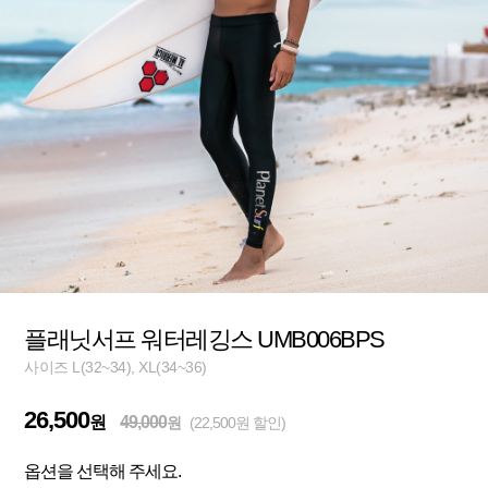
플래닛서프 워터레깅스 UMB006BPS
사이즈 L(32~34), XL(34~36)
26,500
원
49,000
원
(22,500원 할인)
옵션을 선택해 주세요.