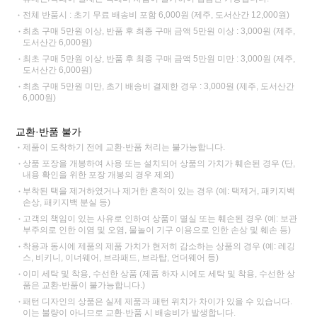
전체 반품시 : 초기 무료 배송비 포함 6,000원 (제주, 도서산간 12,000원)
최초 구매 5만원 이상, 반품 후 최종 구매 금액 5만원 이상 : 3,000원 (제주,
도서산간 6,000원)
최초 구매 5만원 이상, 반품 후 최종 구매 금액 5만원 미만 : 3,000원 (제주,
도서산간 6,000원)
최초 구매 5만원 미만, 초기 배송비 결제한 경우 : 3,000원 (제주, 도서산간
6,000원)
교환·반품 불가
제품이 도착하기 전에 교환·반품 처리는 불가능합니다.
상품 포장을 개봉하여 사용 또는 설치되어 상품의 가치가 훼손된 경우 (단,
내용 확인을 위한 포장 개봉의 경우 제외)
부착된 택을 제거하였거나 제거한 흔적이 있는 경우 (예: 택제거, 패키지백
손상, 패키지백 분실 등)
고객의 책임이 있는 사유로 인하여 상품이 멸실 또는 훼손된 경우 (예: 보관
부주의로 인한 이염 및 오염, 물놀이 기구 이용으로 인한 손상 및 훼손 등)
착용과 동시에 제품의 제품 가치가 현저히 감소하는 상품의 경우 (예: 레깅
스, 비키니, 이너웨어, 브라패드, 브라탑, 언더웨어 등)
이미 세탁 및 착용, 수선한 상품 (제품 하자 시에도 세탁 및 착용, 수선한 상
품은 교환·반품이 불가능합니다.)
패턴 디자인의 상품은 실제 제품과 패턴 위치가 차이가 있을 수 있습니다.
이는 불량이 아니므로 교환·반품 시 배송비가 발생합니다.