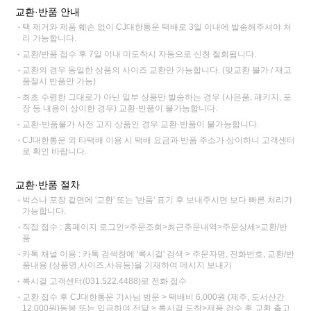
교환·반품 안내
택 제거와 제품 훼손 없이 CJ대한통운 택배로 3일 이내에 발송해주셔야 처
리 가능합니다.
교환/반품 접수 후 7일 이내 미도착시 자동으로 신청 철회됩니다.
교환의 경우 동일한 상품의 사이즈 교환만 가능합니다. (맞교환 불가 / 재고
품절시 반품만 가능)
최초 수령한 그대로가 아닌 일부 상품만 발송하는 경우 (사은품, 패키지, 포
장 등 내용이 상이한 경우) 교환·반품이 불가능합니다.
교환·반품불가 사전 고지 상품인 경우 교환·반품이 불가능합니다.
CJ대한통운 외 타택배 이용 시 택배 요금과 반품 주소가 상이하니 고객센터
로 확인 바랍니다.
교환·반품 절차
박스나 포장 겉면에 '교환' 또는 '반품' 표기 후 보내주시면 보다 빠른 처리가
가능합니다.
직접 접수 : 홈페이지 로그인>주문조회>최근주문내역>주문상세>교환/반
품
카톡 채널 이용 : 카톡 검색창에 '록시걸' 검색 > 주문자명, 전화번호, 교환/반
품내용 (상품명,사이즈,사유등)을 기재하여 메시지 보내기
록시걸 고객센터(031.522.4488)로 전화 접수
교환 접수 후 CJ대한통운 기사님 방문 > 택배비 6,000원 (제주, 도서산간
12,000원)동봉 또는 입금하여 전달 > 록시걸 도착>제품 검수 후 교환 출고