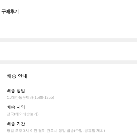
구매후기
배송 안내
배송 방법
CJ대한통운택배(1588-1255)
배송 지역
전국(해외배송불가)
배송 기간
평일 오후 3시 이전 결제 완료시 당일 발송(주말, 공휴일 제외)