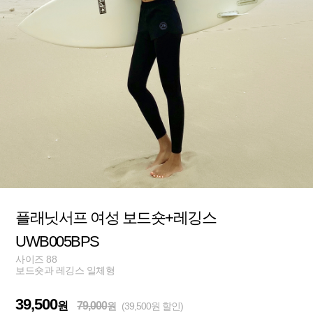
플래닛서프 여성 보드숏+레깅스
UWB005BPS
사이즈 88
보드숏과 레깅스 일체형
39,500
원
79,000
원
(39,500원 할인)