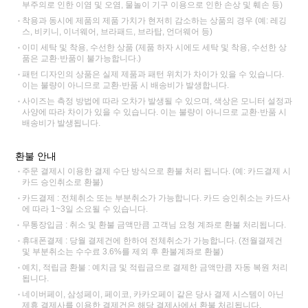
부주의로 인한 이염 및 오염, 물놀이 기구 이용으로 인한 손상 및 훼손 등)
착용과 동시에 제품의 제품 가치가 현저히 감소하는 상품의 경우 (예: 레깅
스, 비키니, 이너웨어, 브라패드, 브라탑, 언더웨어 등)
이미 세탁 및 착용, 수선한 상품 (제품 하자 시에도 세탁 및 착용, 수선한 상
품은 교환·반품이 불가능합니다.)
패턴 디자인의 상품은 실제 제품과 패턴 위치가 차이가 있을 수 있습니다.
이는 불량이 아니므로 교환·반품 시 배송비가 발생합니다.
사이즈는 측정 방법에 따라 오차가 발생될 수 있으며, 색상은 모니터 설정과
사양에 따라 차이가 있을 수 있습니다. 이는 불량이 아니므로 교환·반품 시
배송비가 발생됩니다.
환불 안내
주문 결제시 이용한 결제 수단 방식으로 환불 처리 됩니다. (예: 카드결제 시
카드 승인취소로 환불)
카드결제 : 전체취소 또는 부분취소가 가능합니다. 카드 승인취소는 카드사
에 따라 1~3일 소요될 수 있습니다.
무통장입금 : 취소 및 환불 금액만큼 고객님 요청 계좌로 환불 처리됩니다.
휴대폰결제 : 당월 결제건에 한하여 전체취소가 가능합니다. (전월결제건
및 부분취소는 수수료 3.6%를 제외 후 환불계좌로 환불)
예치, 적립금 환불 : 예치금 및 적립금으로 결제한 금액만큼 자동 복원 처리
됩니다.
네이버페이, 삼성페이, 페이코, 카카오페이 같은 당사 결제 시스템이 아닌
제휴 결제사를 이용한 결제건은 해당 결제사에서 환불 처리됩니다.