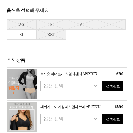
옵션을 선택해 주세요.
XS
S
M
L
XL
XXL
추천 상품
보드숏 이너 심리스 멀티 팬티 AP1293CN
6,200
선택 완료
래쉬가드 이너 심리스 멀티 브라 AP1272CN
15,800
선택 완료