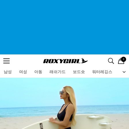
0
로고
메뉴
검색
메뉴
남성
여성
아동
래쉬가드
보드숏
워터레깅스
비치