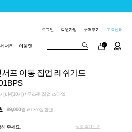
로그인
회원가입
구매후기
고객센터
마이
장바
악세서리
아울렛
0
페이
구니
서프 아동 집업 래쉬가드
01BPS
세), M(10세) / 루즈핏 집업 스타일
원
89,000
원
(57,800원 할인)
상품 후기 보기
해 주세요.