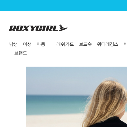
로고
남성
여성
아동
래쉬가드
보드숏
워터레깅스
브랜드