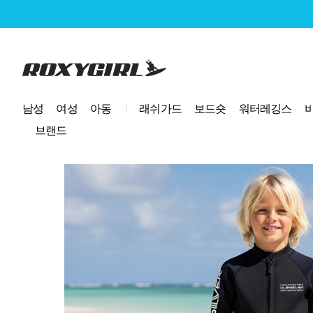
로고
남성
여성
아동
래쉬가드
보드숏
워터레깅스
브랜드