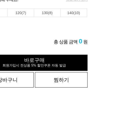
120(7)
130(8)
140(10)
0
총 상품 금액
원
바로구매
회원가입시 전상품 5% 할인쿠폰 자동 발급
장바구니
찜하기