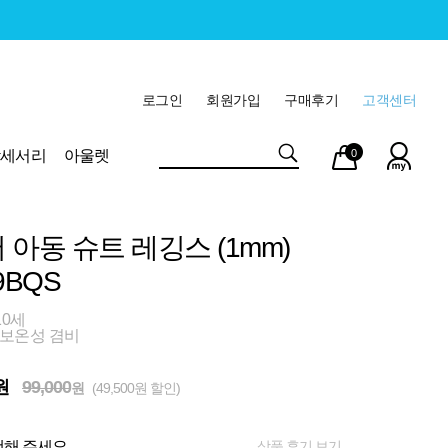
로그인
회원가입
구매후기
고객센터
마이
장바
악세서리
아울렛
0
페이
구니
 아동 슈트 레깅스 (1mm)
9BQS
10세
 보온성 겸비
원
99,000
원
(49,500원 할인)
상품 후기 보기
해 주세요.