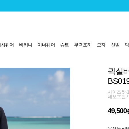
비치웨어
비키니
이너웨어
슈트
부력조끼
모자
신발
퀵실버
BS01
사이즈 5~
네오프렌 /
49,500
옵션을 선택