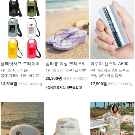
플래닛서프 드라이백 UAB009PS
빌라봉 여성 쪼리 AS1862PBB
아쿠아 선스틱 AE008MG
사이즈 10L / 6컬러
사이즈 230~250 / 굽 6cm
워터&스웨트 2중 프루프 / SPF 50+
블랙,그레이,카키,화이트,옐로우,핑크
뚜껑 상단 거울 탑재
29,300원
(25%)
39,000원
13,600원
17,500원
(60%)
34,000원
(50%)
35,000원