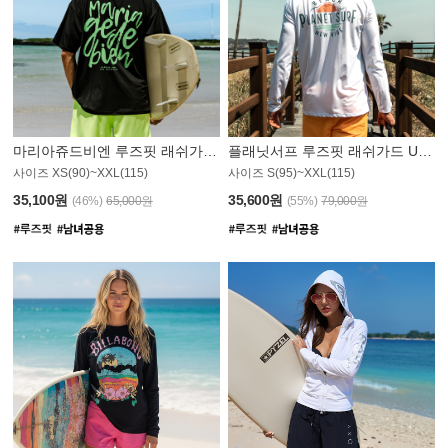
마리아쥬드비엔 루즈핏 래쉬가드 JMT004B
플래닛서프 루즈핏 래쉬가드 UMT008WPS
사이즈 XS(90)~XXL(115)
사이즈 S(95)~XXL(115)
35,100원
35,600원
(46%)
65,000원
(55%)
79,000원