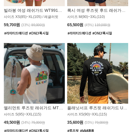
빌라봉 여성 래쉬가드 WT991BBB
록시 여성 루즈핏 후드 래쉬가드 WT555WRX
S
사이즈 XS(85)~XL(105) / 레귤러핏
사이즈 M(90)~3XL(110)
59,700원
65,500원
(33%)
89,000원
(45%)
119,000원
엘리먼트 루즈핏 래쉬가드 MT1114WEM
플래닛서프 루즈핏 래쉬가드 UMT010BPS
사이즈 S(95)~XXL(115)
사이즈 XS(90)~XXL(115)
PS
49,500원
35,600원
(34%)
75,000원
(55%)
79,000원