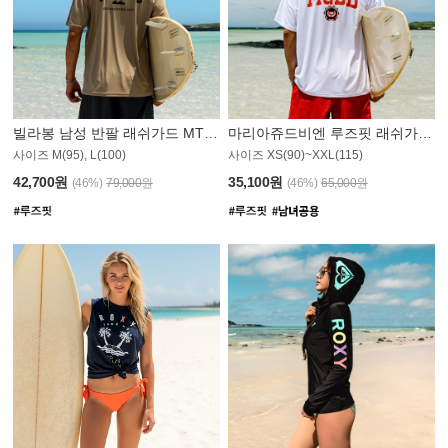
빌라봉 남성 반팔 래쉬가드 MT1082GBB
마리아쥬드비엔 루즈핏 래쉬가드 JMT005W
사이즈 M(95), L(100)
사이즈 XS(90)~XXL(115)
42,700원
35,100원
(46%)
79,000원
(46%)
65,000원
N