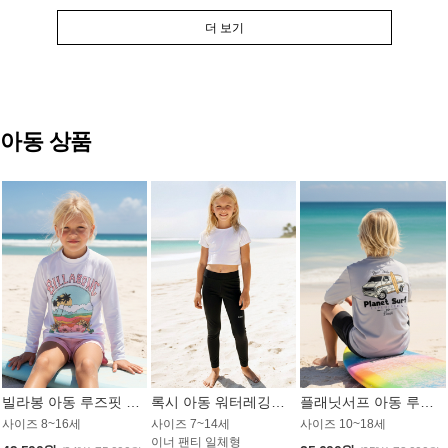
더 보기
아동 상품
빌라봉 아동 루즈핏 래쉬가드 GT813WBB
록시 아동 워터레깅스 GB672BRX
플래닛서프 아동 루즈핏 래쉬가드 UBT009GPS
사이즈 8~16세
사이즈 7~14세
사이즈 10~18세
이너 팬티 일체형