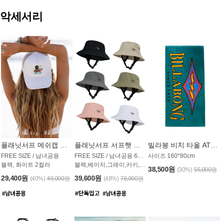
악세서리
플래닛서프 메쉬캡 모자 UAC009PS
플래닛서프 서프햇 모자 UAC002PS
빌라봉 비치 타올 AT1768PBB
FREE SIZE / 남녀공용
FREE SIZE / 남녀공용 6컬러
사이즈 160*80cm
블랙, 화이트 2컬러
블랙,베이지,그레이,카키,핑크,화이트
38,500원
(30%)
55,000원
29,400원
39,600원
(40%)
49,000원
(48%)
76,000원