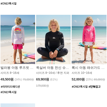
빌라봉 아동 루즈핏 래쉬가드 BT804WBB
퀵실버 아동 전신 슈트 (3/2mm) BS023KQS
록시 아동 래쉬가드 GT815MRX
사이즈 8~16세
사이즈 8~16세 / 후면 지퍼
사이즈 10~16세
49,500원
69,900원
52,000원
(34%)
75,000원
(61%)
(20%)
65,000원
179,000원