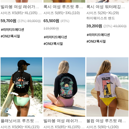
빌라봉 여성 래쉬가드 WT992WBB
록시 여성 루즈핏 후드 래쉬가드 WT556BRX
록시 여성 워터레깅스 WB1016BRX
사이즈 XS(85)~XL(105) / 레귤러핏
사이즈 S(85)~3XL(110)
사이즈 S(26)~XL(29)
하이웨이스트 밴드
59,700원
65,500원
(33%)
89,000원
(45%)
39,200원
(20%)
49,000원
119,000원
플래닛서프 루즈핏 래쉬가드 UWT044BPS
빌라봉 여성 래쉬가드 WT988BBB
볼컴 여성 루즈핏 래쉬가드 MT1005VC
사이즈 XS(90)~XXL(115)
사이즈 XS(85)~XL(105) / 오버핏
사이즈 S(90)~L(100)