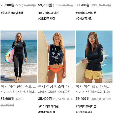
29,500원
59,700원
39,700원
(50%)
59,000원
(33%)
89,000원
(39%)
65,000원
록시 여성 전신 슈트 (4/3mm) WS221KRX
록시 여성 민소매 래쉬가드 WT907BRX
록시 여성 집업 래쉬가드 WT868BRX
사이즈 US4(XS)~US8(M) / 후면 지퍼
사이즈 XS(85)~XL(105)
사이즈 XS(85)~XXL(110)
87,600원
35,400원
59,400원
(60%)
(40%)
59,000원
(40%)
99,000원
219,000원