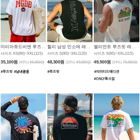
마리아쥬드비엔 루즈핏 래쉬가드 JMT005W
헐리 남성 민소매 래쉬가드 MT1155BHL
엘리먼트 루즈핏 래쉬가드 MT1114WEM
사이즈 XS(90)~XXL(115)
사이즈 S(95)~3XL(120)
사이즈 S(95)~XXL(115)
35,100원
48,300원
49,500원
(46%)
65,000원
(30%)
69,000원
(34%)
75,000원