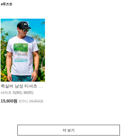
퀵실버 남성 티셔츠 MST357WQS
사이즈 S(90), M(95)
15,600원
(60%)
39,000원
더 보기