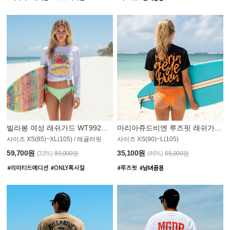
빌라봉 여성 래쉬가드 WT992WBB
마리아쥬드비엔 루즈핏 래쉬가드 JWT013O
사이즈 XS(85)~XL(105) / 레귤러핏
사이즈 XS(90)~L(105)
011PS
59,700원
35,100원
(33%)
89,000원
(46%)
65,000원