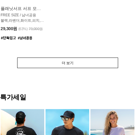
플래닛서프 서프 모자 UAC007PS
FREE SIZE / 남녀공용
블랙,라벤더,화이트,피치,그레이,오트밀 6컬러
29,300원
(63%)
79,000원
더 보기
특가세일