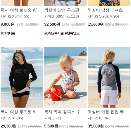
록시 여성 보드숏 WB791PRX
퀵실버 남성 루즈핏 래쉬가드 MT1072GQS
퀵실버 남성 티셔츠 MST356WQS
사이즈 XS(44~55)
사이즈 S(95)~XL(110)
사이즈 S(90), M(95)
9,000원
32,500원
15,600원
(87%)
69,000원
(50%)
65,000원
(60%)
39,000원
록시 여성 루즈핏 래쉬가드 WT909BRX
록시 유아 원피스 수영복 B588W
퀵실버 아동 집업 래쉬가드 BT682LQS
사이즈 XS(85)
사이즈 2세
사이즈 8, 10세
29,300원
9,500원
35,600원
(63%)
79,000원
(84%)
59,000원
(55%)
79,000원