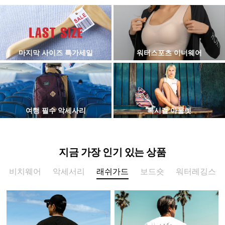
마지막 사이즈 특가세일
워터스포츠 이너웨어
여행 필수 악세사리
록시걸 아울렛
지금 가장 인기 있는 상품
비치웨어
악세서리
래쉬가드
보드숏
워터레깅스