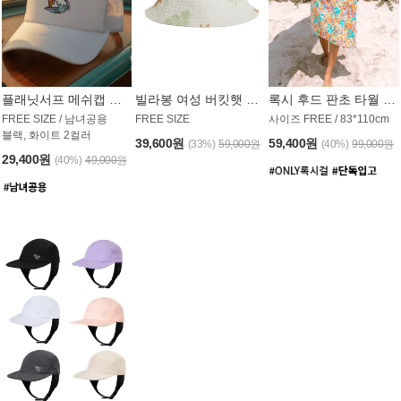
플래닛서프 메쉬캡 모자 UAC008PS
빌라봉 여성 버킷햇 AC1971MBB
록시 후드 판초 타월 AT1765WRX
FREE SIZE / 남녀공용
FREE SIZE
사이즈 FREE / 83*110cm
블랙, 화이트 2컬러
39,600원
59,400원
(33%)
59,000원
(40%)
99,000원
29,400원
(40%)
49,000원