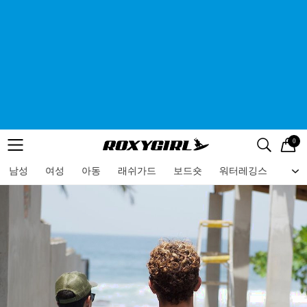
0
로고
메뉴
검색
메뉴
남성
여성
아동
래쉬가드
보드숏
워터레깅스
비치