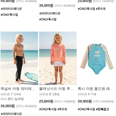
49,500원
25,600원
(34%)
75,000원
(65%)
73,000원
36,000원
(20%)
45,000원
퀵실버 아동 워터레깅스 BB776BQS
플래닛서프 아동 루즈핏 래쉬가드 UGT012CPS
록시 아동 올인원 래쉬가드 GT811BRX
사이즈 7~14세
사이즈 8~18세
사이즈 4~7세
이너 팬티 일체형
25,600원
39,400원
(65%)
73,000원
(43%)
69,000원
36,000원
(20%)
45,000원