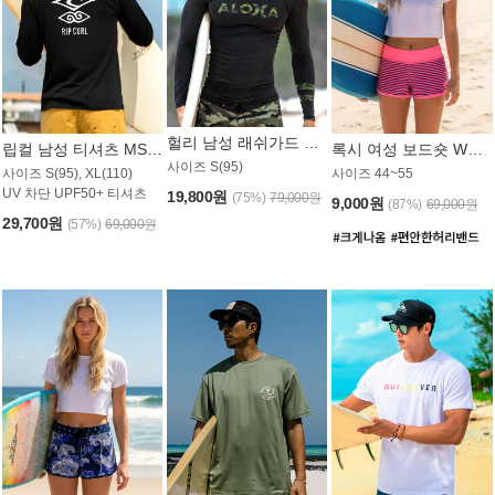
헐리 남성 래쉬가드 MT521CHL
립컬 남성 티셔츠 MST445BRC
록시 여성 보드숏 WB773KRX
사이즈 S(95)
사이즈 S(95), XL(110)
사이즈 44~55
UV 차단 UPF50+ 티셔츠
19,800원
(75%)
79,000원
9,000원
(87%)
69,000원
29,700원
(57%)
69,000원