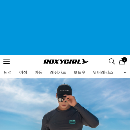
0
로고
메뉴
검색
메뉴
남성
여성
아동
래쉬가드
보드숏
워터레깅스
비치