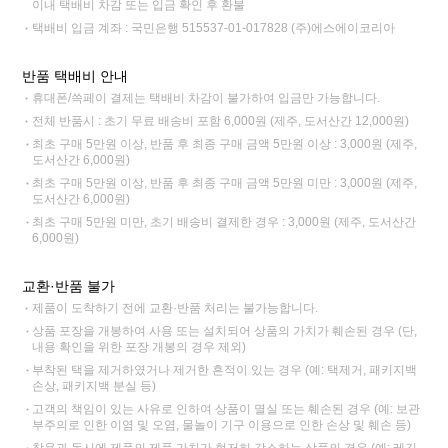
이내 택배비 차감 또는 입금 확인 후 환불
택배비 입금 계좌 : 국민은행 515537-01-017828 (주)에스에이코리아
반품 택배비 안내
휴대폰/쓱페이 결제는 택배비 차감이 불가하여 입금만 가능합니다.
전체 반품시 : 초기 무료 배송비 포함 6,000원 (제주, 도서산간 12,000원)
최초 구매 5만원 이상, 반품 후 최종 구매 금액 5만원 이상 : 3,000원 (제주,
도서산간 6,000원)
최초 구매 5만원 이상, 반품 후 최종 구매 금액 5만원 미만 : 3,000원 (제주,
도서산간 6,000원)
최초 구매 5만원 미만, 초기 배송비 결제한 경우 : 3,000원 (제주, 도서산간
6,000원)
교환·반품 불가
제품이 도착하기 전에 교환·반품 처리는 불가능합니다.
상품 포장을 개봉하여 사용 또는 설치되어 상품의 가치가 훼손된 경우 (단,
내용 확인을 위한 포장 개봉의 경우 제외)
부착된 택을 제거하였거나 제거한 흔적이 있는 경우 (예: 택제거, 패키지백
손상, 패키지백 분실 등)
고객의 책임이 있는 사유로 인하여 상품이 멸실 또는 훼손된 경우 (예: 보관
부주의로 인한 이염 및 오염, 물놀이 기구 이용으로 인한 손상 및 훼손 등)
착용과 동시에 제품의 제품 가치가 현저히 감소하는 상품의 경우 (예: 레깅