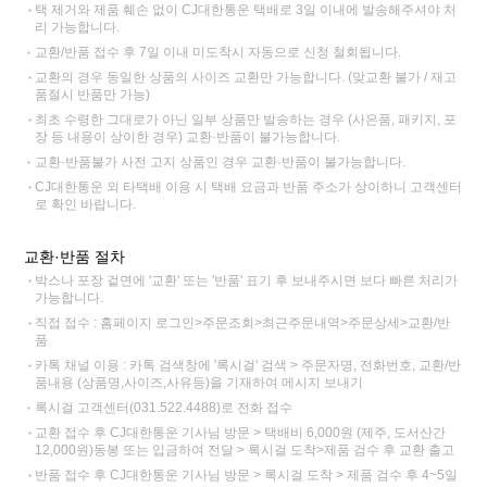
택 제거와 제품 훼손 없이 CJ대한통운 택배로 3일 이내에 발송해주셔야 처
리 가능합니다.
교환/반품 접수 후 7일 이내 미도착시 자동으로 신청 철회됩니다.
교환의 경우 동일한 상품의 사이즈 교환만 가능합니다. (맞교환 불가 / 재고
품절시 반품만 가능)
최초 수령한 그대로가 아닌 일부 상품만 발송하는 경우 (사은품, 패키지, 포
장 등 내용이 상이한 경우) 교환·반품이 불가능합니다.
교환·반품불가 사전 고지 상품인 경우 교환·반품이 불가능합니다.
CJ대한통운 외 타택배 이용 시 택배 요금과 반품 주소가 상이하니 고객센터
로 확인 바랍니다.
교환·반품 절차
박스나 포장 겉면에 '교환' 또는 '반품' 표기 후 보내주시면 보다 빠른 처리가
가능합니다.
직접 접수 : 홈페이지 로그인>주문조회>최근주문내역>주문상세>교환/반
품
카톡 채널 이용 : 카톡 검색창에 '록시걸' 검색 > 주문자명, 전화번호, 교환/반
품내용 (상품명,사이즈,사유등)을 기재하여 메시지 보내기
록시걸 고객센터(031.522.4488)로 전화 접수
교환 접수 후 CJ대한통운 기사님 방문 > 택배비 6,000원 (제주, 도서산간
12,000원)동봉 또는 입금하여 전달 > 록시걸 도착>제품 검수 후 교환 출고
반품 접수 후 CJ대한통운 기사님 방문 > 록시걸 도착 > 제품 검수 후 4~5일