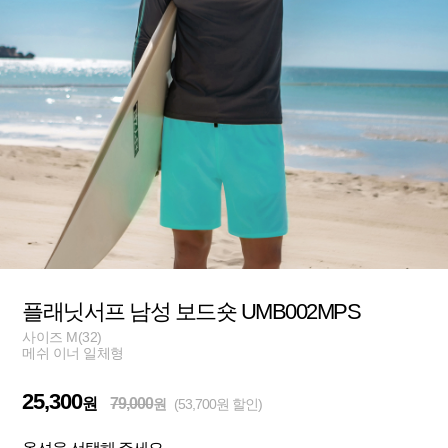
플래닛서프 남성 보드숏 UMB002MPS
사이즈 M(32)
메쉬 이너 일체형
25,300
원
79,000
원
(53,700원 할인)