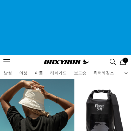
0
로고
메뉴
검색
메뉴
남성
여성
아동
래쉬가드
보드숏
워터레깅스
비치