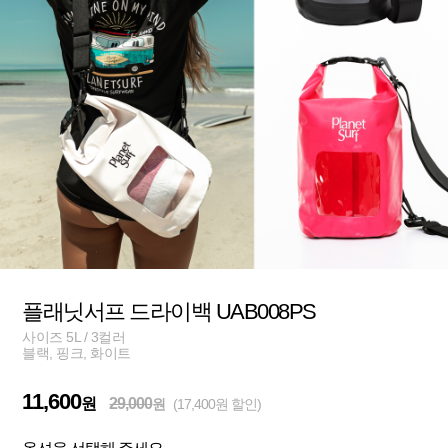
플래닛서프 드라이백 UAB008PS
사이즈 5L / 3컬러
블랙, 핑크, 화이트
11,600
원
29,000
원
(17,400원 할인)