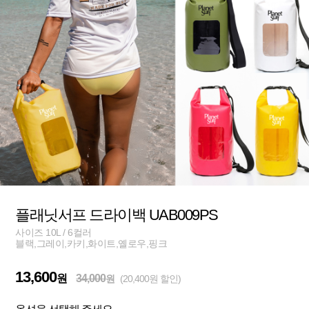
플래닛서프 드라이백 UAB009PS
사이즈 10L / 6컬러
블랙,그레이,카키,화이트,옐로우,핑크
13,600
원
34,000
원
(20,400원 할인)