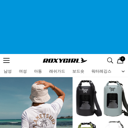
0
로고
메뉴
검색
메뉴
남성
여성
아동
래쉬가드
보드숏
워터레깅스
비치