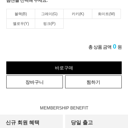
옵션을 선택해 주세요.
블랙(B)
그레이(G)
카키(K)
화이트(W)
옐로우(Y)
핑크(P)
0
총 상품 금액
원
바로구매
장바구니
찜하기
MEMBERSHIP BENEFIT
신규 회원 혜택
당일 출고