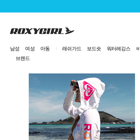
로고
남성
여성
아동
래쉬가드
보드숏
워터레깅스
브랜드