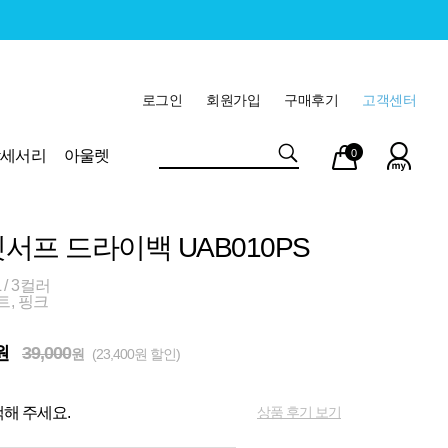
로그인
회원가입
구매후기
고객센터
마이
장바
악세서리
아울렛
0
페이
구니
서프 드라이백 UAB010PS
 / 3컬러
트, 핑크
원
39,000
원
(23,400원 할인)
상품 후기 보기
해 주세요.