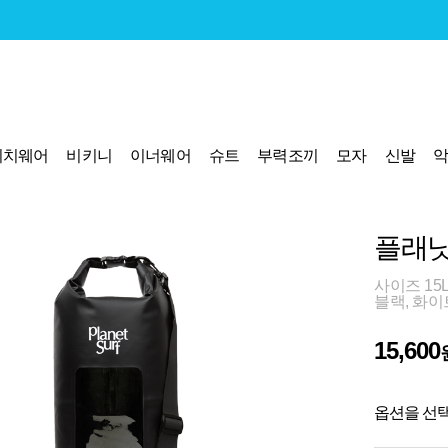
비치웨어
비키니
이너웨어
슈트
부력조끼
모자
신발
플래닛
사이즈 15L
블랙, 화이
15,600
옵션을 선택