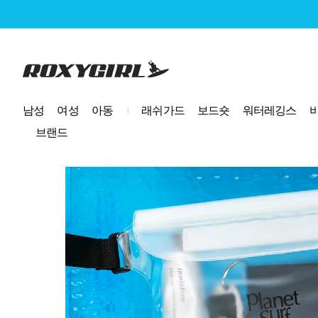
로고
남성
여성
아동
래쉬가드
보드숏
워터레깅스
브랜드