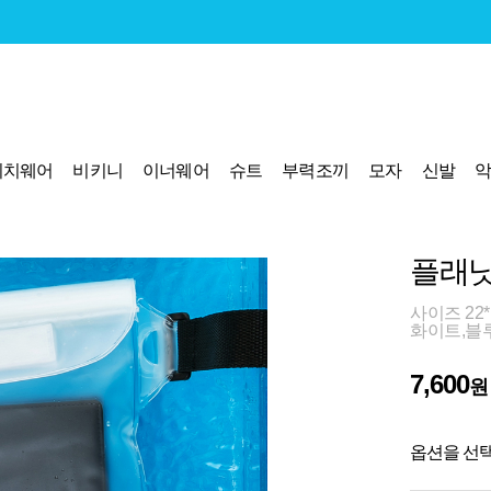
비치웨어
비키니
이너웨어
슈트
부력조끼
모자
신발
플래닛
사이즈 22*
화이트,블
7,600
원
옵션을 선택