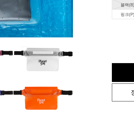
블랙(B
핑크(P