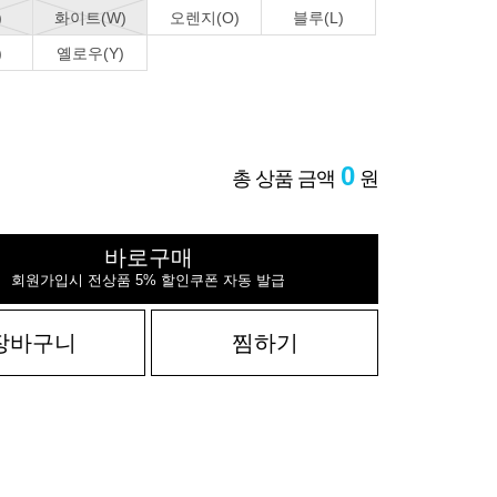
)
화이트(W)
오렌지(O)
블루(L)
)
옐로우(Y)
0
총 상품 금액
원
바로구매
회원가입시 전상품 5% 할인쿠폰 자동 발급
장바구니
찜하기