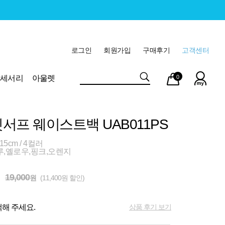
로그인
회원가입
구매후기
고객센터
마이
장바
악세서리
아울렛
0
페이
구니
서프 웨이스트백 UAB011PS
15cm / 4컬러
루,옐로우,핑크,오렌지
19,000
원
(11,400원 할인)
상품 후기 보기
해 주세요.