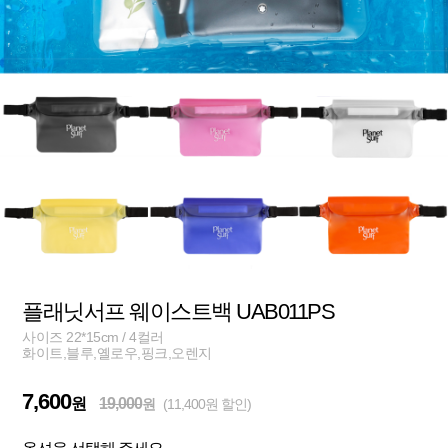
플래닛서프 웨이스트백 UAB011PS
사이즈 22*15cm / 4컬러
화이트,블루,옐로우,핑크,오렌지
7,600
원
19,000
원
(11,400원 할인)