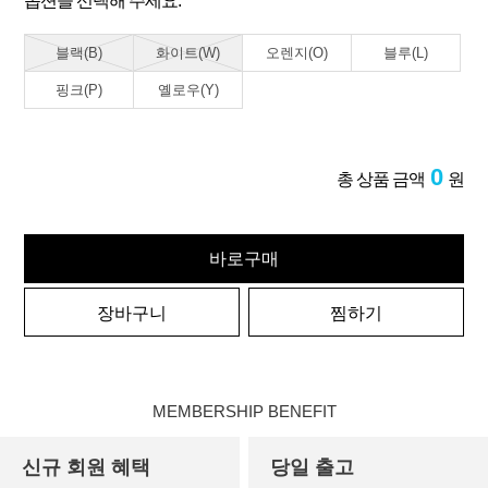
옵션을 선택해 주세요.
블랙(B)
화이트(W)
오렌지(O)
블루(L)
핑크(P)
옐로우(Y)
0
총 상품 금액
원
바로구매
장바구니
찜하기
MEMBERSHIP BENEFIT
신규 회원 혜택
당일 출고