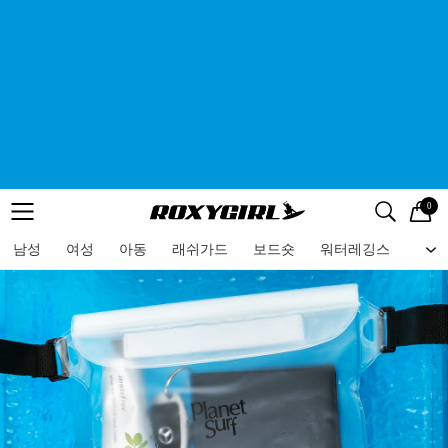
0
로고
메뉴
검색
메뉴
남성
여성
아동
래쉬가드
보드숏
워터레깅스
비치