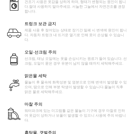
건조기 사용은 옷감을 상하게 하며, 형태가 변형되는 원인이 됩니
다.절대 사용하지 말아주세요. 서늘한 그늘에서 자연건조를 권장
합니다.
트렁크 보관 금지
제품 사용 후 젖어있는 상태로 장기간 밀폐 시 변색에 원인이 됩니
다. 자동차 트렁크 내 뜨거운 열기로 인해 옷이 손상될 수 있습니
다.
오일·선크림 주의
선크림, 태닝 오일에는 옷을 손상시키는 원료가 들어 있습니다. 선
크림, 오일이 묻은 경우 유분이 남지 않을 때까지 세탁해주세요.
맑은물 세탁
물놀이 후 물속에 화학성분 및 염분으로 인해 변색이 발생할 수 있
으며, 땀으로 인해 부분 탁생이 발생할 수 있습니다.물놀이 직후
맑은 물로 세탁해주세요.
마찰 주의
워터파크에 있는 미끄럼틀 같은 물놀이 기구에 경우 마찰로 인하
여 옷감이 상하거나 보풀이 발생할 수 있으니 사용에 주의 바랍니
다.
흙탕물, 갯벌주의