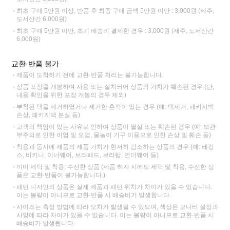
최초 구매 5만원 이상, 반품 후 최종 구매 금액 5만원 미만 : 3,000원 (제주,
도서산간 6,000원)
최초 구매 5만원 미만, 초기 배송비 결제한 경우 : 3,000원 (제주, 도서산간
6,000원)
교환·반품 불가
제품이 도착하기 전에 교환·반품 처리는 불가능합니다.
상품 포장을 개봉하여 사용 또는 설치되어 상품의 가치가 훼손된 경우 (단,
내용 확인을 위한 포장 개봉의 경우 제외)
부착된 택을 제거하였거나 제거한 흔적이 있는 경우 (예: 택제거, 패키지백
손상, 패키지백 분실 등)
고객의 책임이 있는 사유로 인하여 상품이 멸실 또는 훼손된 경우 (예: 보관
부주의로 인한 이염 및 오염, 물놀이 기구 이용으로 인한 손상 및 훼손 등)
착용과 동시에 제품의 제품 가치가 현저히 감소하는 상품의 경우 (예: 레깅
스, 비키니, 이너웨어, 브라패드, 브라탑, 언더웨어 등)
이미 세탁 및 착용, 수선한 상품 (제품 하자 시에도 세탁 및 착용, 수선한 상
품은 교환·반품이 불가능합니다.)
패턴 디자인의 상품은 실제 제품과 패턴 위치가 차이가 있을 수 있습니다.
이는 불량이 아니므로 교환·반품 시 배송비가 발생합니다.
사이즈는 측정 방법에 따라 오차가 발생될 수 있으며, 색상은 모니터 설정과
사양에 따라 차이가 있을 수 있습니다. 이는 불량이 아니므로 교환·반품 시
배송비가 발생됩니다.