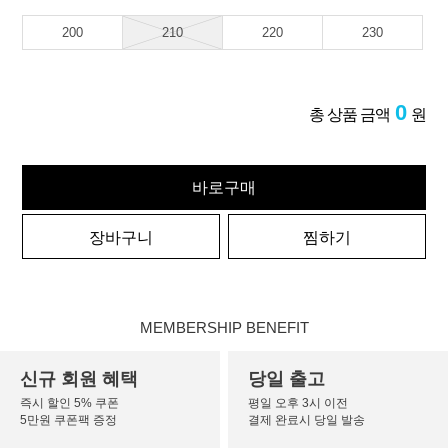
200
210
220
230
0
총 상품 금액
원
바로구매
장바구니
찜하기
MEMBERSHIP BENEFIT
신규 회원 혜택
당일 출고
즉시 할인 5% 쿠폰
평일 오후 3시 이전
5만원 쿠폰팩 증정
결제 완료시 당일 발송