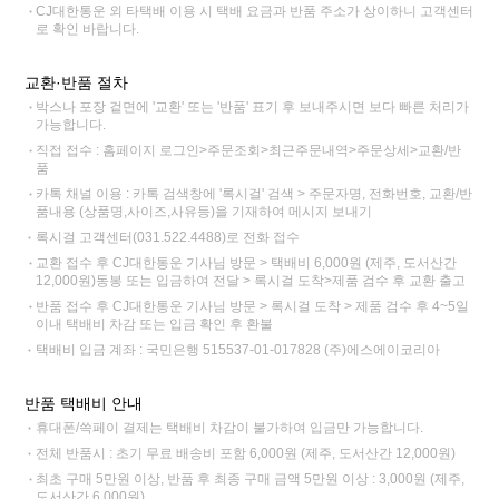
CJ대한통운 외 타택배 이용 시 택배 요금과 반품 주소가 상이하니 고객센터
로 확인 바랍니다.
교환·반품 절차
박스나 포장 겉면에 '교환' 또는 '반품' 표기 후 보내주시면 보다 빠른 처리가
가능합니다.
직접 접수 : 홈페이지 로그인>주문조회>최근주문내역>주문상세>교환/반
품
카톡 채널 이용 : 카톡 검색창에 '록시걸' 검색 > 주문자명, 전화번호, 교환/반
품내용 (상품명,사이즈,사유등)을 기재하여 메시지 보내기
록시걸 고객센터(031.522.4488)로 전화 접수
교환 접수 후 CJ대한통운 기사님 방문 > 택배비 6,000원 (제주, 도서산간
12,000원)동봉 또는 입금하여 전달 > 록시걸 도착>제품 검수 후 교환 출고
반품 접수 후 CJ대한통운 기사님 방문 > 록시걸 도착 > 제품 검수 후 4~5일
이내 택배비 차감 또는 입금 확인 후 환불
택배비 입금 계좌 : 국민은행 515537-01-017828 (주)에스에이코리아
반품 택배비 안내
휴대폰/쓱페이 결제는 택배비 차감이 불가하여 입금만 가능합니다.
전체 반품시 : 초기 무료 배송비 포함 6,000원 (제주, 도서산간 12,000원)
최초 구매 5만원 이상, 반품 후 최종 구매 금액 5만원 이상 : 3,000원 (제주,
도서산간 6,000원)