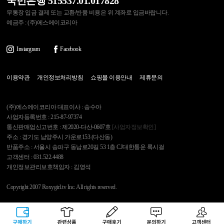
국민은행 515537.01.017828
무통장 입금 결제 또는 교환/반품 비용은 위 계좌로 입금바랍니다.
예금주 : (주)에스에이코리아
Instargram
Facebook
이용약관
개인정보처리방침
쇼핑몰 이용안내
제휴문의
(주)에스에이코리아 대표이사 : 송수아
사업자등록번호 : 215-87-97374
통신판매업신고번호 : 제2020-다산-0607호
[사업자정보확인]
주소 : 경기도 남양주시 가운로153 (다산동)
반품주소 : 서울시 송파구 동남로20길 53 1층 CJ대한통운 록시걸
고객센터 : 031.522.4488
개인정보관리보호책임자 : 김영석
Copyright 2007 Roxygirl.tv Inc. All rights reserved.
록시걸
PC Ver
구매하기
관련상품
상품후기
문의하기
고객센터