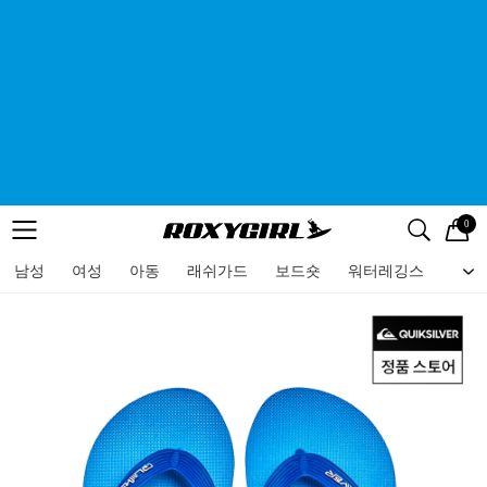
0
로고
메뉴
검색
메뉴
남성
여성
아동
래쉬가드
보드숏
워터레깅스
비치