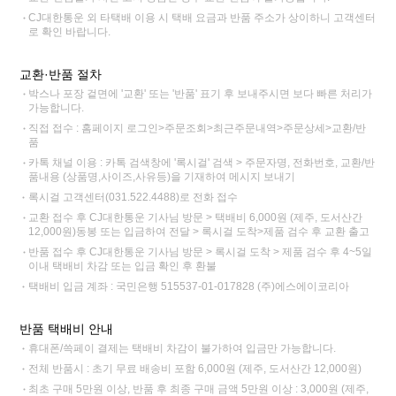
CJ대한통운 외 타택배 이용 시 택배 요금과 반품 주소가 상이하니 고객센터
로 확인 바랍니다.
교환·반품 절차
박스나 포장 겉면에 '교환' 또는 '반품' 표기 후 보내주시면 보다 빠른 처리가
가능합니다.
직접 접수 : 홈페이지 로그인>주문조회>최근주문내역>주문상세>교환/반
품
카톡 채널 이용 : 카톡 검색창에 '록시걸' 검색 > 주문자명, 전화번호, 교환/반
품내용 (상품명,사이즈,사유등)을 기재하여 메시지 보내기
록시걸 고객센터(031.522.4488)로 전화 접수
교환 접수 후 CJ대한통운 기사님 방문 > 택배비 6,000원 (제주, 도서산간
12,000원)동봉 또는 입금하여 전달 > 록시걸 도착>제품 검수 후 교환 출고
반품 접수 후 CJ대한통운 기사님 방문 > 록시걸 도착 > 제품 검수 후 4~5일
이내 택배비 차감 또는 입금 확인 후 환불
택배비 입금 계좌 : 국민은행 515537-01-017828 (주)에스에이코리아
반품 택배비 안내
휴대폰/쓱페이 결제는 택배비 차감이 불가하여 입금만 가능합니다.
전체 반품시 : 초기 무료 배송비 포함 6,000원 (제주, 도서산간 12,000원)
최초 구매 5만원 이상, 반품 후 최종 구매 금액 5만원 이상 : 3,000원 (제주,