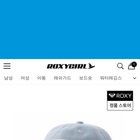
0
로고
메뉴
검색
메뉴
남성
여성
아동
래쉬가드
보드숏
워터레깅스
비치