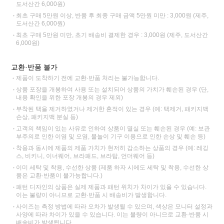
도서산간 6,000원)
최초 구매 5만원 이상, 반품 후 최종 구매 금액 5만원 미만 : 3,000원 (제주,
도서산간 6,000원)
최초 구매 5만원 미만, 초기 배송비 결제한 경우 : 3,000원 (제주, 도서산간
6,000원)
교환·반품 불가
제품이 도착하기 전에 교환·반품 처리는 불가능합니다.
상품 포장을 개봉하여 사용 또는 설치되어 상품의 가치가 훼손된 경우 (단,
내용 확인을 위한 포장 개봉의 경우 제외)
부착된 택을 제거하였거나 제거한 흔적이 있는 경우 (예: 택제거, 패키지백
손상, 패키지백 분실 등)
고객의 책임이 있는 사유로 인하여 상품이 멸실 또는 훼손된 경우 (예: 보관
부주의로 인한 이염 및 오염, 물놀이 기구 이용으로 인한 손상 및 훼손 등)
착용과 동시에 제품의 제품 가치가 현저히 감소하는 상품의 경우 (예: 레깅
스, 비키니, 이너웨어, 브라패드, 브라탑, 언더웨어 등)
이미 세탁 및 착용, 수선한 상품 (제품 하자 시에도 세탁 및 착용, 수선한 상
품은 교환·반품이 불가능합니다.)
패턴 디자인의 상품은 실제 제품과 패턴 위치가 차이가 있을 수 있습니다.
이는 불량이 아니므로 교환·반품 시 배송비가 발생합니다.
사이즈는 측정 방법에 따라 오차가 발생될 수 있으며, 색상은 모니터 설정과
사양에 따라 차이가 있을 수 있습니다. 이는 불량이 아니므로 교환·반품 시
배송비가 발생됩니다.