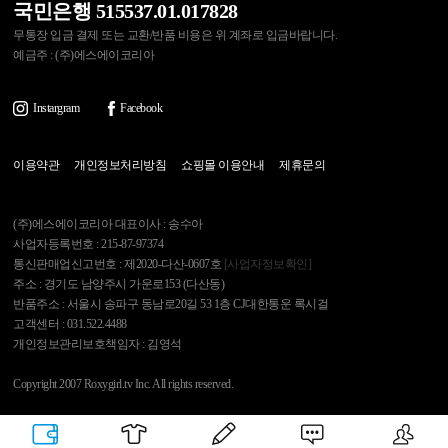
국민은행 515537.01.017828
무통장 입금 결제 또는 교환/반품 비용은 위 계좌로 입금바랍니다.
예금주 : (주)에스에이코리아
Instargram
Facebook
이용약관
개인정보처리방침
쇼핑몰 이용안내
제휴문의
(주)에스에이코리아 대표이사 : 송수아
사업자등록번호 : 215-87-97374
통신판매업신고번호 : 제2020-다산-0607호
[사업자정보확인]
주소 : 경기도 남양주시 가운로153 (다산동)
반품주소 : 서울시 송파구 동남로20길 53 1층 CJ대한통운 록시걸
고객센터 : 031.522.4488
개인정보관리보호책임자 : 김영석
Copyright 2007 Roxygirl.tv Inc. All rights reserved.
록시걸
PC Ver