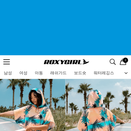
0
로고
메뉴
검색
메뉴
남성
여성
아동
래쉬가드
보드숏
워터레깅스
비치