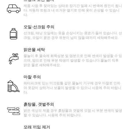
제품 사용 후 젖어있는 상태로 장기간 밀폐 시 변색에 원인이 됩니
다. 자동차 트렁크 내 뜨거운 열기로 인해 옷이 손상될 수 있습니
다.
오일·선크림 주의
선크림, 태닝 오일에는 옷을 손상시키는 원료가 들어 있습니다. 선
크림, 오일이 묻은 경우 유분이 남지 않을 때까지 세탁해주세요.
맑은물 세탁
물놀이 후 물속에 화학성분 및 염분으로 인해 변색이 발생할 수 있
으며, 땀으로 인해 부분 탁생이 발생할 수 있습니다.물놀이 직후
맑은 물로 세탁해주세요.
마찰 주의
워터파크에 있는 미끄럼틀 같은 물놀이 기구에 경우 마찰로 인하
여 옷감이 상하거나 보풀이 발생할 수 있으니 사용에 주의 바랍니
다.
흙탕물, 갯벌주의
밝은 색상의 제품 경우 흙탕물과 갯벌에 오염 시 부분 변색이 발생
할 수 있습니다. 사용에 주의 바랍니다.
모래 끼임 제거