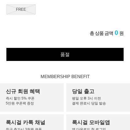
FREE
0
총 상품 금액
원
품절
MEMBERSHIP BENEFIT
신규 회원 혜택
당일 출고
즉시 할인 5% 쿠폰
평일 오후 3시 이전
5만원 쿠폰팩 증정
결제 완료시 당일 발송
록시걸 카톡 채널
록시걸 모바일앱
친구 추가시 3천원 쿠폰
앱 다운로드 첫 로그인