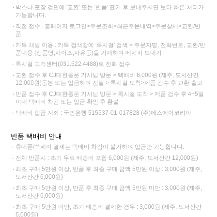
박스나 포장 겉면에 '교환' 또는 '반품' 표기 후 보내주시면 보다 빠른 처리가
가능합니다.
직접 접수 : 홈페이지 로그인>주문조회>최근주문내역>주문상세>교환/반
품
카톡 채널 이용 : 카톡 검색창에 '록시걸' 검색 > 주문자명, 전화번호, 교환/반
품내용 (상품명,사이즈,사유등)을 기재하여 메시지 보내기
록시걸 고객센터(031.522.4488)로 전화 접수
교환 접수 후 CJ대한통운 기사님 방문 > 택배비 6,000원 (제주, 도서산간
12,000원)동봉 또는 입금하여 전달 > 록시걸 도착>제품 검수 후 교환 출고
반품 접수 후 CJ대한통운 기사님 방문 > 록시걸 도착 > 제품 검수 후 4~5일
이내 택배비 차감 또는 입금 확인 후 환불
택배비 입금 계좌 : 국민은행 515537-01-017828 (주)에스에이코리아
반품 택배비 안내
휴대폰/쓱페이 결제는 택배비 차감이 불가하여 입금만 가능합니다.
전체 반품시 : 초기 무료 배송비 포함 6,000원 (제주, 도서산간 12,000원)
최초 구매 5만원 이상, 반품 후 최종 구매 금액 5만원 이상 : 3,000원 (제주,
도서산간 6,000원)
최초 구매 5만원 이상, 반품 후 최종 구매 금액 5만원 미만 : 3,000원 (제주,
도서산간 6,000원)
최초 구매 5만원 미만, 초기 배송비 결제한 경우 : 3,000원 (제주, 도서산간
6,000원)