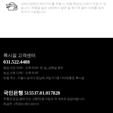
모래사장에서 래쉬가드를 착용 시 제품 특성상 모래가 끼일 수 있
습니다. 제품을 늘린 상태에서 얇은 솔 등으로 쓸어 모래를 쉽게
제거가 가능합니다.
록시걸 고객센터
031.522.4488
평일 오전 10:00 ~ 오후 05:00 / 토, 일, 공휴일 휴무
점심 오후 12:00 ~ 오후 01:00
반품 주소 : 서울시 송파구 동남로 20길 53 1층 CJ대한통운 록시걸
국민은행 515537.01.017828
무통장 입금 결제 또는 교환/반품 비용은 위 계좌로 입금바랍니다.
예금주 : (주)에스에이코리아