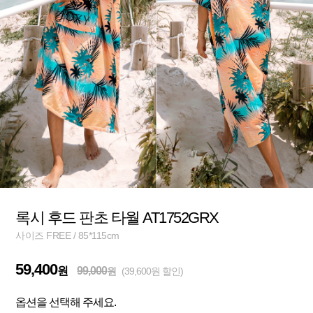
록시 후드 판초 타월 AT1752GRX
사이즈 FREE / 85*115cm
59,400
원
99,000
원
(39,600원 할인)
옵션을 선택해 주세요.