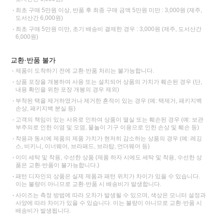
최초 구매 5만원 이상, 반품 후 최종 구매 금액 5만원 미만 : 3,000원 (제주,
도서산간 6,000원)
최초 구매 5만원 미만, 초기 배송비 결제한 경우 : 3,000원 (제주, 도서산간
6,000원)
교환·반품 불가
제품이 도착하기 전에 교환·반품 처리는 불가능합니다.
상품 포장을 개봉하여 사용 또는 설치되어 상품의 가치가 훼손된 경우 (단,
내용 확인을 위한 포장 개봉의 경우 제외)
부착된 택을 제거하였거나 제거한 흔적이 있는 경우 (예: 택제거, 패키지백
손상, 패키지백 분실 등)
고객의 책임이 있는 사유로 인하여 상품이 멸실 또는 훼손된 경우 (예: 보관
부주의로 인한 이염 및 오염, 물놀이 기구 이용으로 인한 손상 및 훼손 등)
착용과 동시에 제품의 제품 가치가 현저히 감소하는 상품의 경우 (예: 레깅
스, 비키니, 이너웨어, 브라패드, 브라탑, 언더웨어 등)
이미 세탁 및 착용, 수선한 상품 (제품 하자 시에도 세탁 및 착용, 수선한 상
품은 교환·반품이 불가능합니다.)
패턴 디자인의 상품은 실제 제품과 패턴 위치가 차이가 있을 수 있습니다.
이는 불량이 아니므로 교환·반품 시 배송비가 발생합니다.
사이즈는 측정 방법에 따라 오차가 발생될 수 있으며, 색상은 모니터 설정과
사양에 따라 차이가 있을 수 있습니다. 이는 불량이 아니므로 교환·반품 시
배송비가 발생됩니다.