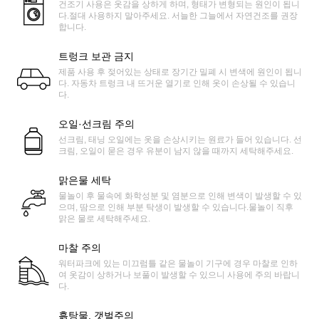
건조기 사용은 옷감을 상하게 하며, 형태가 변형되는 원인이 됩니
다.절대 사용하지 말아주세요. 서늘한 그늘에서 자연건조를 권장
합니다.
트렁크 보관 금지
제품 사용 후 젖어있는 상태로 장기간 밀폐 시 변색에 원인이 됩니
다. 자동차 트렁크 내 뜨거운 열기로 인해 옷이 손상될 수 있습니
다.
오일·선크림 주의
선크림, 태닝 오일에는 옷을 손상시키는 원료가 들어 있습니다. 선
크림, 오일이 묻은 경우 유분이 남지 않을 때까지 세탁해주세요.
맑은물 세탁
물놀이 후 물속에 화학성분 및 염분으로 인해 변색이 발생할 수 있
으며, 땀으로 인해 부분 탁생이 발생할 수 있습니다.물놀이 직후
맑은 물로 세탁해주세요.
마찰 주의
워터파크에 있는 미끄럼틀 같은 물놀이 기구에 경우 마찰로 인하
여 옷감이 상하거나 보풀이 발생할 수 있으니 사용에 주의 바랍니
다.
흙탕물, 갯벌주의