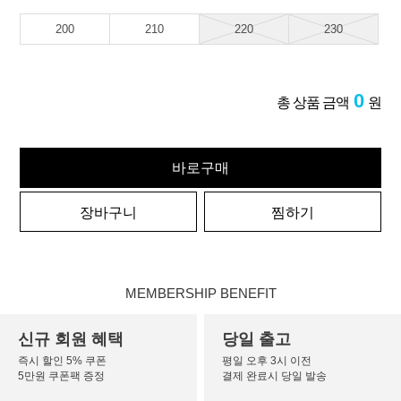
200
210
220
230
0
총 상품 금액
원
바로구매
장바구니
찜하기
MEMBERSHIP BENEFIT
신규 회원 혜택
당일 출고
즉시 할인 5% 쿠폰
평일 오후 3시 이전
5만원 쿠폰팩 증정
결제 완료시 당일 발송