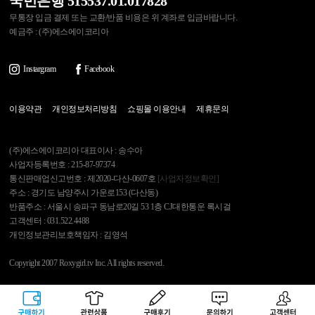
국민은행 515537.01.017828
무통장 입금 결제 또는 교환/반품 비용은 위 계좌로 입금바랍니다.
예금주 : (주)에스에이코리아
Instargram
Facebook
이용약관
개인정보처리방침
쇼핑몰 이용안내
제휴문의
(주)에스에이코리아 대표이사 : 송수아
사업자등록번호 : 215-87-97374
통신판매업신고번호 : 제2020-다산-0607호
[사업자정보확인]
주소 : 경기도 남양주시 가운로153 (다산동)
반품주소 : 서울시 송파구 동남로20길 53 1층 CJ대한통운 록시걸
고객센터 : 031.522.4488
개인정보관리보호책임자 : 김영석
Copyright 2007 Roxygirl.tv Inc. All rights reserved.
록시걸
PC Ver
구매하기
관련상품
상품후기
문의하기
고객센터