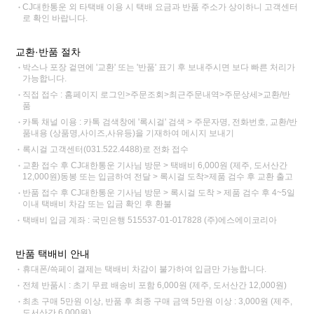
CJ대한통운 외 타택배 이용 시 택배 요금과 반품 주소가 상이하니 고객센터
로 확인 바랍니다.
교환·반품 절차
박스나 포장 겉면에 '교환' 또는 '반품' 표기 후 보내주시면 보다 빠른 처리가
가능합니다.
직접 접수 : 홈페이지 로그인>주문조회>최근주문내역>주문상세>교환/반
품
카톡 채널 이용 : 카톡 검색창에 '록시걸' 검색 > 주문자명, 전화번호, 교환/반
품내용 (상품명,사이즈,사유등)을 기재하여 메시지 보내기
록시걸 고객센터(031.522.4488)로 전화 접수
교환 접수 후 CJ대한통운 기사님 방문 > 택배비 6,000원 (제주, 도서산간
12,000원)동봉 또는 입금하여 전달 > 록시걸 도착>제품 검수 후 교환 출고
반품 접수 후 CJ대한통운 기사님 방문 > 록시걸 도착 > 제품 검수 후 4~5일
이내 택배비 차감 또는 입금 확인 후 환불
택배비 입금 계좌 : 국민은행 515537-01-017828 (주)에스에이코리아
반품 택배비 안내
휴대폰/쓱페이 결제는 택배비 차감이 불가하여 입금만 가능합니다.
전체 반품시 : 초기 무료 배송비 포함 6,000원 (제주, 도서산간 12,000원)
최초 구매 5만원 이상, 반품 후 최종 구매 금액 5만원 이상 : 3,000원 (제주,
도서산간 6,000원)