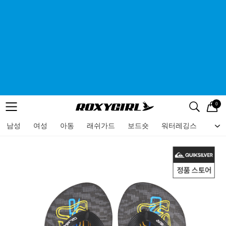
0
로고
메뉴
검색
메뉴
남성
여성
아동
래쉬가드
보드숏
워터레깅스
비치