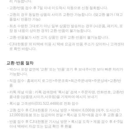
리 가능합니다.
교환/반품 접수 후 7일 이내 미도착시 자동으로 신청 철회됩니다.
교환의 경우 동일한 상품의 사이즈 교환만 가능합니다. (맞교환 불가 / 재고
품절시 반품만 가능)
최초 수령한 그대로가 아닌 일부 상품만 발송하는 경우 (사은품, 패키지, 포
장 등 내용이 상이한 경우) 교환·반품이 불가능합니다.
교환·반품불가 사전 고지 상품인 경우 교환·반품이 불가능합니다.
CJ대한통운 외 타택배 이용 시 택배 요금과 반품 주소가 상이하니 고객센터
로 확인 바랍니다.
교환·반품 절차
박스나 포장 겉면에 '교환' 또는 '반품' 표기 후 보내주시면 보다 빠른 처리가
가능합니다.
직접 접수 : 홈페이지 로그인>주문조회>최근주문내역>주문상세>교환/반
품
카톡 채널 이용 : 카톡 검색창에 '록시걸' 검색 > 주문자명, 전화번호, 교환/반
품내용 (상품명,사이즈,사유등)을 기재하여 메시지 보내기
록시걸 고객센터(031.522.4488)로 전화 접수
교환 접수 후 CJ대한통운 기사님 방문 > 택배비 6,000원 (제주, 도서산간
12,000원)동봉 또는 입금하여 전달 > 록시걸 도착>제품 검수 후 교환 출고
반품 접수 후 CJ대한통운 기사님 방문 > 록시걸 도착 > 제품 검수 후 4~5일
이내 택배비 차감 또는 입금 확인 후 환불