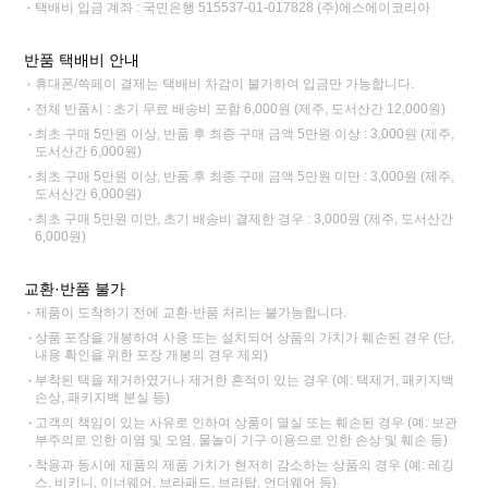
택배비 입금 계좌 : 국민은행 515537-01-017828 (주)에스에이코리아
반품 택배비 안내
휴대폰/쓱페이 결제는 택배비 차감이 불가하여 입금만 가능합니다.
전체 반품시 : 초기 무료 배송비 포함 6,000원 (제주, 도서산간 12,000원)
최초 구매 5만원 이상, 반품 후 최종 구매 금액 5만원 이상 : 3,000원 (제주,
도서산간 6,000원)
최초 구매 5만원 이상, 반품 후 최종 구매 금액 5만원 미만 : 3,000원 (제주,
도서산간 6,000원)
최초 구매 5만원 미만, 초기 배송비 결제한 경우 : 3,000원 (제주, 도서산간
6,000원)
교환·반품 불가
제품이 도착하기 전에 교환·반품 처리는 불가능합니다.
상품 포장을 개봉하여 사용 또는 설치되어 상품의 가치가 훼손된 경우 (단,
내용 확인을 위한 포장 개봉의 경우 제외)
부착된 택을 제거하였거나 제거한 흔적이 있는 경우 (예: 택제거, 패키지백
손상, 패키지백 분실 등)
고객의 책임이 있는 사유로 인하여 상품이 멸실 또는 훼손된 경우 (예: 보관
부주의로 인한 이염 및 오염, 물놀이 기구 이용으로 인한 손상 및 훼손 등)
착용과 동시에 제품의 제품 가치가 현저히 감소하는 상품의 경우 (예: 레깅
스, 비키니, 이너웨어, 브라패드, 브라탑, 언더웨어 등)