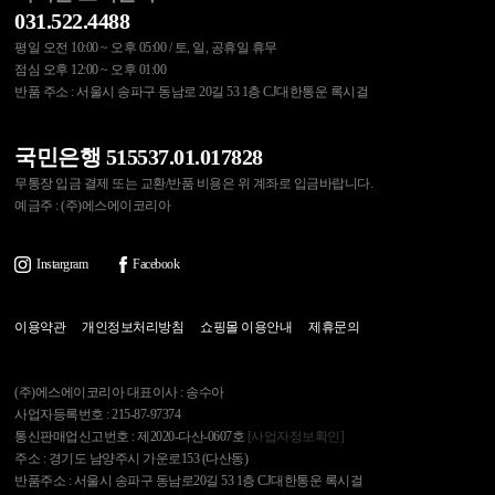
031.522.4488
평일 오전 10:00 ~ 오후 05:00 / 토, 일, 공휴일 휴무
점심 오후 12:00 ~ 오후 01:00
반품 주소 : 서울시 송파구 동남로 20길 53 1층 CJ대한통운 록시걸
국민은행 515537.01.017828
무통장 입금 결제 또는 교환/반품 비용은 위 계좌로 입금바랍니다.
예금주 : (주)에스에이코리아
Instargram
Facebook
이용약관
개인정보처리방침
쇼핑몰 이용안내
제휴문의
(주)에스에이코리아 대표이사 : 송수아
사업자등록번호 : 215-87-97374
통신판매업신고번호 : 제2020-다산-0607호
[사업자정보확인]
주소 : 경기도 남양주시 가운로153 (다산동)
반품주소 : 서울시 송파구 동남로20길 53 1층 CJ대한통운 록시걸