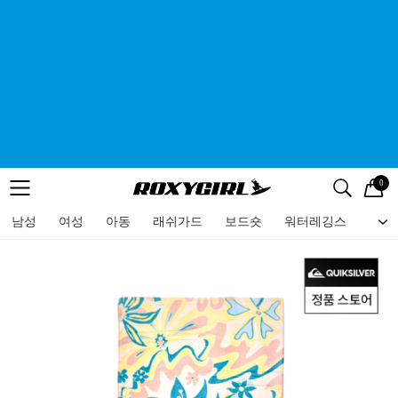
0
로고
메뉴
검색
메뉴
남성
여성
아동
래쉬가드
보드숏
워터레깅스
비치