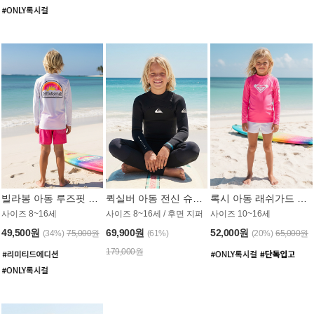
빌라봉 아동 루즈핏 래쉬가드 BT804WBB
퀵실버 아동 전신 슈트 (3/2mm) BS023KQS
록시 아동 래쉬가드 GT815MRX
사이즈 8~16세
사이즈 8~16세 / 후면 지퍼
사이즈 10~16세
49,500원
69,900원
52,000원
(34%)
75,000원
(61%)
(20%)
65,000원
179,000원