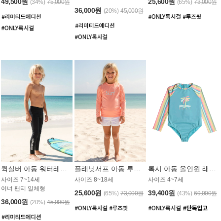
49,500원
25,600원
(34%)
75,000원
(65%)
73,000원
36,000원
(20%)
45,000원
퀵실버 아동 워터레깅스 BB776BQS
플래닛서프 아동 루즈핏 래쉬가드 UGT012CPS
록시 아동 올인원 래쉬가드 GT811BRX
사이즈 7~14세
사이즈 8~18세
사이즈 4~7세
이너 팬티 일체형
25,600원
39,400원
(65%)
73,000원
(43%)
69,000원
36,000원
(20%)
45,000원