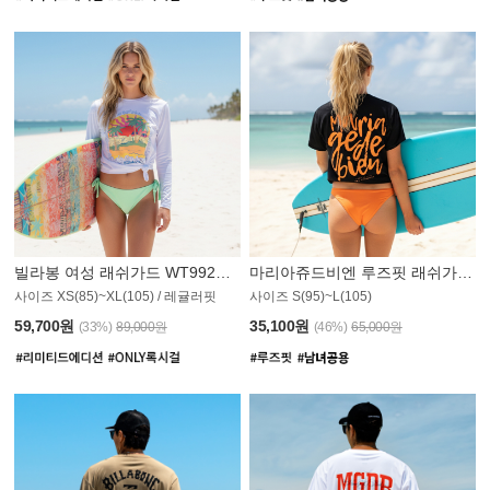
빌라봉 여성 래쉬가드 WT992WBB
마리아쥬드비엔 루즈핏 래쉬가드 JWT013O
사이즈 XS(85)~XL(105) / 레귤러핏
사이즈 S(95)~L(105)
011PS
59,700원
35,100원
(33%)
89,000원
(46%)
65,000원