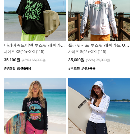
마리아쥬드비엔 루즈핏 래쉬가드 JMT004B
플래닛서프 루즈핏 래쉬가드 UMT008WPS
사이즈 XS(90)~XXL(115)
사이즈 S(95)~XXL(115)
35,100원
35,600원
(46%)
65,000원
(55%)
79,000원