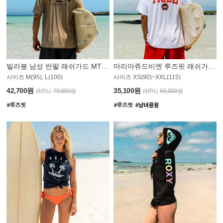
빌라봉 남성 반팔 래쉬가드 MT1082GBB
마리아쥬드비엔 루즈핏 래쉬가드 JMT005W
사이즈 M(95), L(100)
사이즈 XS(90)~XXL(115)
42,700원
35,100원
(46%)
79,000원
(46%)
65,000원
N