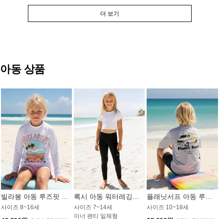
더 보기
아동 상품
빌라봉 아동 루즈핏 래쉬가드 GT813WBB
록시 아동 워터레깅스 GB672BRX
플래닛서프 아동 루즈핏 래쉬가드 UBT009GPS
사이즈 8~16세
사이즈 7~14세
사이즈 10~18세
이너 팬티 일체형