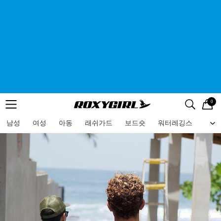
0
로고
메뉴
검색
메뉴
남성
여성
아동
래쉬가드
보드숏
워터레깅스
비치