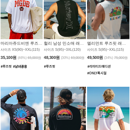
마리아쥬드비엔 루즈핏 래쉬가드 JMT005W
헐리 남성 민소매 래쉬가드 MT1155BHL
엘리먼트 루즈핏 래쉬가드 MT1114WEM
사이즈 XS(90)~XXL(115)
사이즈 S(95)~3XL(120)
사이즈 S(95)~XXL(115)
35,100원
48,300원
49,500원
(46%)
65,000원
(30%)
69,000원
(34%)
75,000원