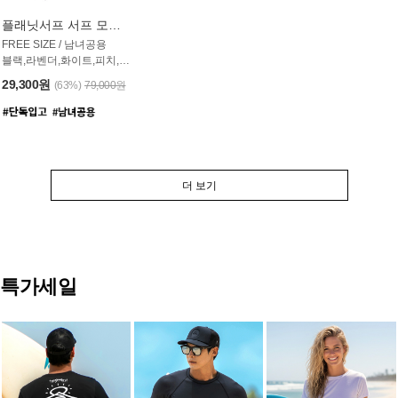
플래닛서프 서프 모자 UAC007PS
FREE SIZE / 남녀공용
블랙,라벤더,화이트,피치,그레이,오트밀 6컬러
29,300원
(63%)
79,000원
더 보기
특가세일