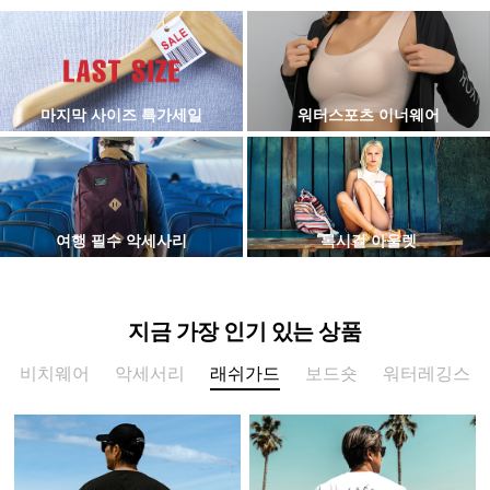
마지막 사이즈 특가세일
워터스포츠 이너웨어
여행 필수 악세사리
록시걸 아울렛
지금 가장 인기 있는 상품
비치웨어
악세서리
래쉬가드
보드숏
워터레깅스