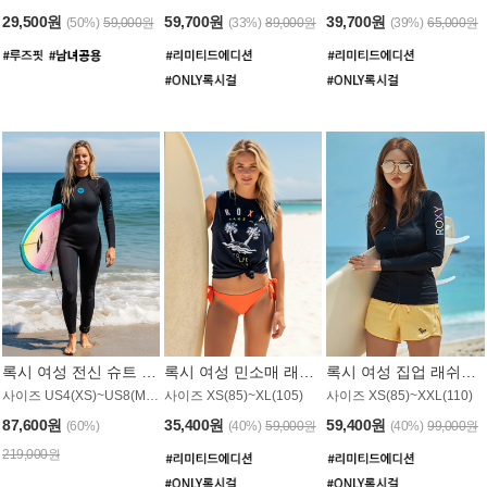
29,500원
59,700원
39,700원
(50%)
59,000원
(33%)
89,000원
(39%)
65,000원
록시 여성 전신 슈트 (4/3mm) WS221KRX
록시 여성 민소매 래쉬가드 WT907BRX
록시 여성 집업 래쉬가드 WT868BRX
사이즈 US4(XS)~US8(M) / 후면 지퍼
사이즈 XS(85)~XL(105)
사이즈 XS(85)~XXL(110)
87,600원
35,400원
59,400원
(60%)
(40%)
59,000원
(40%)
99,000원
219,000원