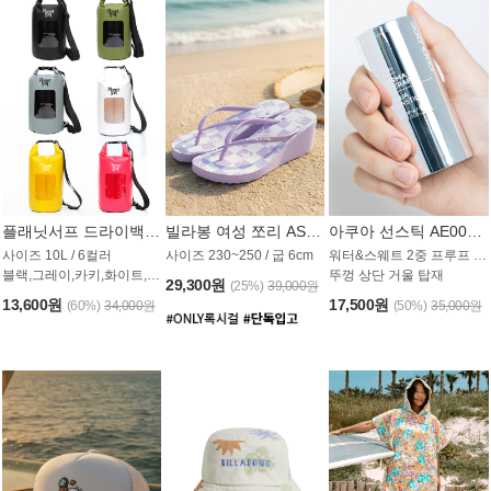
플래닛서프 드라이백 UAB009PS
빌라봉 여성 쪼리 AS1862PBB
아쿠아 선스틱 AE008MG
사이즈 10L / 6컬러
사이즈 230~250 / 굽 6cm
워터&스웨트 2중 프루프 / SPF 50+
블랙,그레이,카키,화이트,옐로우,핑크
뚜껑 상단 거울 탑재
29,300원
(25%)
39,000원
13,600원
17,500원
(60%)
34,000원
(50%)
35,000원