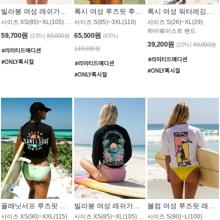
빌라봉 여성 래쉬가드 WT992WBB
록시 여성 루즈핏 후드 래쉬가드 WT556BRX
록시 여성 워터레깅스 WB1016BRX
사이즈 XS(85)~XL(105) / 레귤러핏
사이즈 S(85)~3XL(110)
사이즈 S(26)~XL(29)
하이웨이스트 밴드
59,700원
65,500원
(33%)
89,000원
(45%)
39,200원
(20%)
49,000원
119,000원
플래닛서프 루즈핏 래쉬가드 UWT044BPS
빌라봉 여성 래쉬가드 WT988BBB
볼컴 여성 루즈핏 래쉬가드 MT1005VC
사이즈 XS(90)~XXL(115)
사이즈 XS(85)~XL(105) / 오버핏
사이즈 S(90)~L(100)