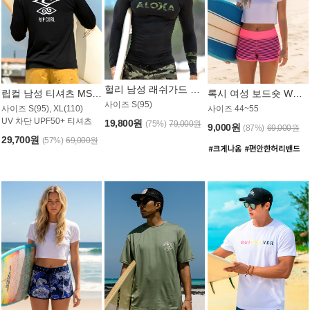
헐리 남성 래쉬가드 MT521CHL
립컬 남성 티셔츠 MST445BRC
록시 여성 보드숏 WB773KRX
사이즈 S(95)
사이즈 S(95), XL(110)
사이즈 44~55
UV 차단 UPF50+ 티셔츠
19,800원
(75%)
79,000원
9,000원
(87%)
69,000원
29,700원
(57%)
69,000원