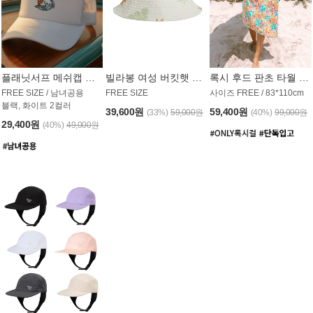
플래닛서프 메쉬캡 모자 UAC008PS
빌라봉 여성 버킷햇 AC1971MBB
록시 후드 판초 타월 AT1765WRX
FREE SIZE / 남녀공용
FREE SIZE
사이즈 FREE / 83*110cm
블랙, 화이트 2컬러
39,600원
59,400원
(33%)
59,000원
(40%)
99,000원
29,400원
(40%)
49,000원