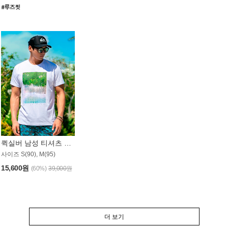
퀵실버 남성 티셔츠 MST357WQS
사이즈 S(90), M(95)
15,600원
(60%)
39,000원
더 보기