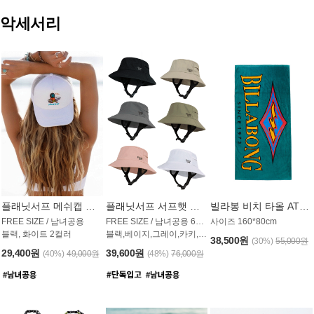
악세서리
플래닛서프 메쉬캡 모자 UAC009PS
플래닛서프 서프햇 모자 UAC002PS
빌라봉 비치 타올 AT1768PBB
FREE SIZE / 남녀공용
FREE SIZE / 남녀공용 6컬러
사이즈 160*80cm
블랙, 화이트 2컬러
블랙,베이지,그레이,카키,핑크,화이트
38,500원
(30%)
55,000원
29,400원
39,600원
(40%)
49,000원
(48%)
76,000원