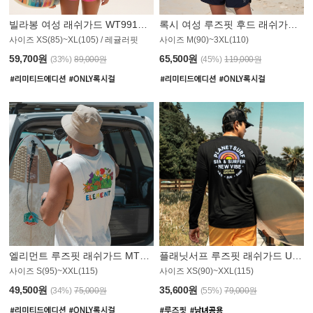
빌라봉 여성 래쉬가드 WT991BBB
록시 여성 루즈핏 후드 래쉬가드 WT555WRX
S
사이즈 XS(85)~XL(105) / 레귤러핏
사이즈 M(90)~3XL(110)
59,700원
65,500원
(33%)
89,000원
(45%)
119,000원
엘리먼트 루즈핏 래쉬가드 MT1114WEM
플래닛서프 루즈핏 래쉬가드 UMT010BPS
사이즈 S(95)~XXL(115)
사이즈 XS(90)~XXL(115)
PS
49,500원
35,600원
(34%)
75,000원
(55%)
79,000원