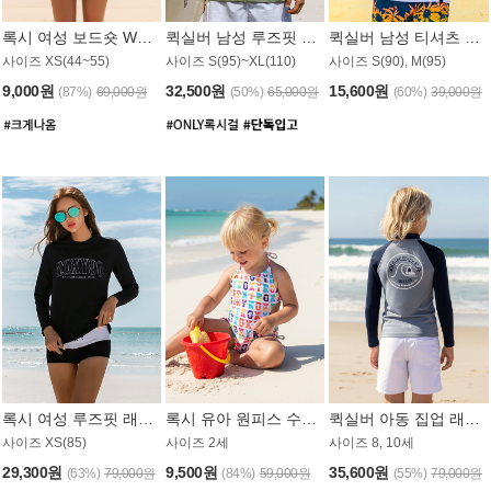
록시 여성 보드숏 WB791PRX
퀵실버 남성 루즈핏 래쉬가드 MT1072GQS
퀵실버 남성 티셔츠 MST356WQS
사이즈 XS(44~55)
사이즈 S(95)~XL(110)
사이즈 S(90), M(95)
9,000원
32,500원
15,600원
(87%)
69,000원
(50%)
65,000원
(60%)
39,000원
록시 여성 루즈핏 래쉬가드 WT909BRX
록시 유아 원피스 수영복 B588W
퀵실버 아동 집업 래쉬가드 BT682LQS
사이즈 XS(85)
사이즈 2세
사이즈 8, 10세
29,300원
9,500원
35,600원
(63%)
79,000원
(84%)
59,000원
(55%)
79,000원