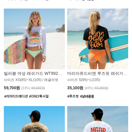
빌라봉 여성 래쉬가드 WT992WBB
마리아쥬드비엔 루즈핏 래쉬가드 JWT013O
사이즈 XS(85)~XL(105) / 레귤러핏
사이즈 S(95)~L(105)
011PS
59,700원
35,100원
(33%)
89,000원
(46%)
65,000원