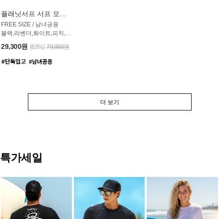
플래닛서프 서프 모자 UAC007PS
FREE SIZE / 남녀공용
블랙,라벤더,화이트,피치,그레이,오트밀 6컬러
29,300원
(63%)
79,000원
더 보기
특가세일