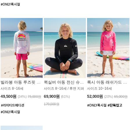
빌라봉 아동 루즈핏 래쉬가드 BT804WBB
퀵실버 아동 전신 슈트 (3/2mm) BS023KQS
록시 아동 래쉬가드 GT815MRX
사이즈 8~16세
사이즈 8~16세 / 후면 지퍼
사이즈 10~16세
49,500원
69,900원
52,000원
(34%)
75,000원
(61%)
(20%)
65,000원
179,000원