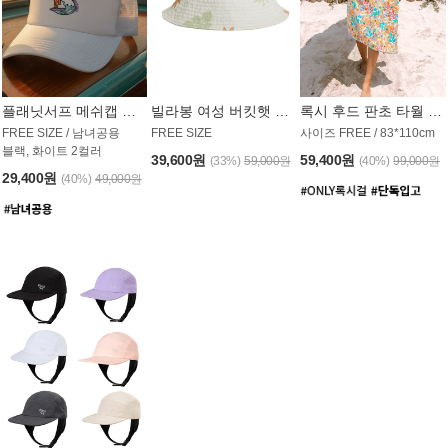
플래닛서프 메쉬캡 모자 UAC008PS
빌라봉 여성 버킷햇 AC1971MBB
록시 후드 판초 타월 AT1765WRX
FREE SIZE / 남녀공용
FREE SIZE
사이즈 FREE / 83*110cm
블랙, 화이트 2컬러
39,600원
59,400원
(33%)
59,000원
(40%)
99,000원
29,400원
(40%)
49,000원