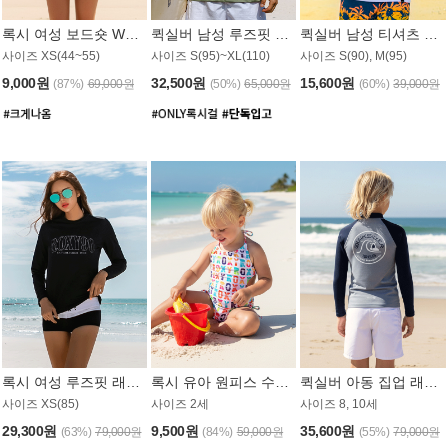
록시 여성 보드숏 WB791PRX
퀵실버 남성 루즈핏 래쉬가드 MT1072GQS
퀵실버 남성 티셔츠 MST356WQS
사이즈 XS(44~55)
사이즈 S(95)~XL(110)
사이즈 S(90), M(95)
9,000원
32,500원
15,600원
(87%)
69,000원
(50%)
65,000원
(60%)
39,000원
록시 여성 루즈핏 래쉬가드 WT909BRX
록시 유아 원피스 수영복 B588W
퀵실버 아동 집업 래쉬가드 BT682LQS
사이즈 XS(85)
사이즈 2세
사이즈 8, 10세
29,300원
9,500원
35,600원
(63%)
79,000원
(84%)
59,000원
(55%)
79,000원