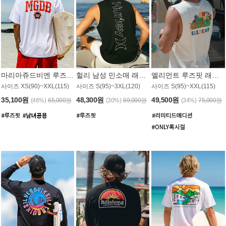
마리아쥬드비엔 루즈핏 래쉬가드 JMT005W
헐리 남성 민소매 래쉬가드 MT1155BHL
엘리먼트 루즈핏 래쉬가드 MT1114WEM
사이즈 XS(90)~XXL(115)
사이즈 S(95)~3XL(120)
사이즈 S(95)~XXL(115)
35,100원
48,300원
49,500원
(46%)
65,000원
(30%)
69,000원
(34%)
75,000원