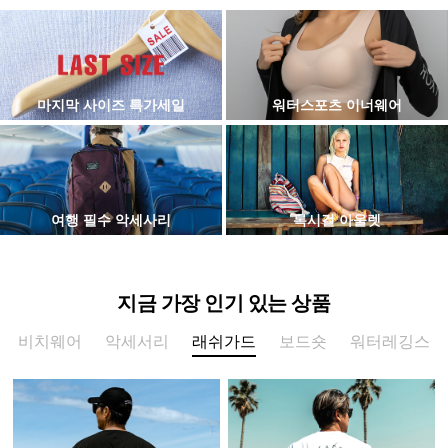
마지막 사이즈 특가세일
워터스포츠 이너웨어
여행 필수 악세사리
록시걸 아울렛
지금 가장 인기 있는 상품
비치웨어
악세서리
래쉬가드
보드숏
워터레깅스