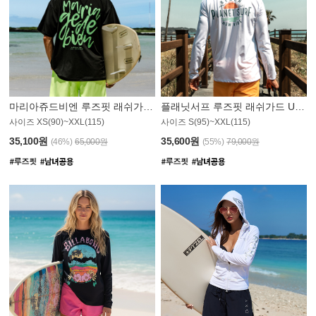
마리아쥬드비엔 루즈핏 래쉬가드 JMT004B
플래닛서프 루즈핏 래쉬가드 UMT008WPS
사이즈 XS(90)~XXL(115)
사이즈 S(95)~XXL(115)
35,100원
35,600원
(46%)
65,000원
(55%)
79,000원