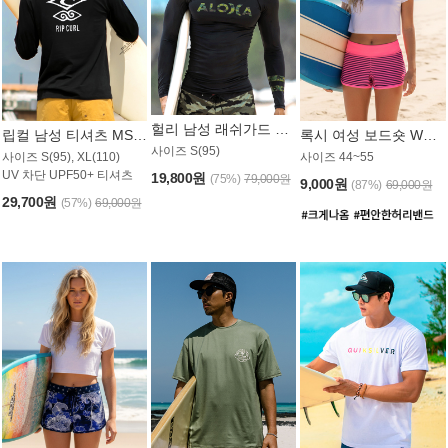
헐리 남성 래쉬가드 MT521CHL
립컬 남성 티셔츠 MST445BRC
록시 여성 보드숏 WB773KRX
사이즈 S(95)
사이즈 S(95), XL(110)
사이즈 44~55
UV 차단 UPF50+ 티셔츠
19,800원
(75%)
79,000원
9,000원
(87%)
69,000원
29,700원
(57%)
69,000원