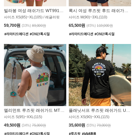
빌라봉 여성 래쉬가드 WT991BBB
록시 여성 루즈핏 후드 래쉬가드 WT555WRX
S
사이즈 XS(85)~XL(105) / 레귤러핏
사이즈 M(90)~3XL(110)
59,700원
65,500원
(33%)
89,000원
(45%)
119,000원
엘리먼트 루즈핏 래쉬가드 MT1114WEM
플래닛서프 루즈핏 래쉬가드 UMT010BPS
사이즈 S(95)~XXL(115)
사이즈 XS(90)~XXL(115)
PS
49,500원
35,600원
(34%)
75,000원
(55%)
79,000원