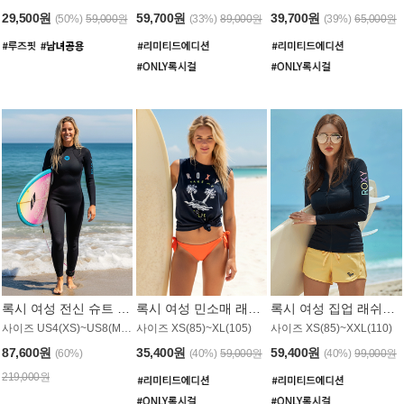
29,500원
59,700원
39,700원
(50%)
59,000원
(33%)
89,000원
(39%)
65,000원
록시 여성 전신 슈트 (4/3mm) WS221KRX
록시 여성 민소매 래쉬가드 WT907BRX
록시 여성 집업 래쉬가드 WT868BRX
사이즈 US4(XS)~US8(M) / 후면 지퍼
사이즈 XS(85)~XL(105)
사이즈 XS(85)~XXL(110)
87,600원
35,400원
59,400원
(60%)
(40%)
59,000원
(40%)
99,000원
219,000원