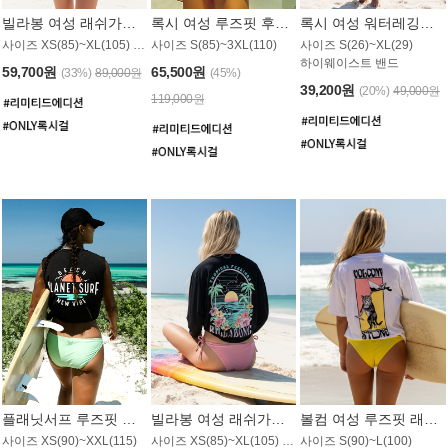
빌라봉 여성 래쉬가드 WT992WBB
록시 여성 루즈핏 후드 래쉬가드 WT556BRX
록시 여성 워터레깅스 WB1016BRX
사이즈 XS(85)~XL(105) / 레귤러핏
사이즈 S(85)~3XL(110)
사이즈 S(26)~XL(29)
하이웨이스트 밴드
59,700원
65,500원
(33%)
89,000원
(45%)
39,200원
(20%)
49,000원
119,000원
플래닛서프 루즈핏 래쉬가드 UWT044BPS
빌라봉 여성 래쉬가드 WT988BBB
볼컴 여성 루즈핏 래쉬가드 MT1005VC
사이즈 XS(90)~XXL(115)
사이즈 XS(85)~XL(105) / 오버핏
사이즈 S(90)~L(100)