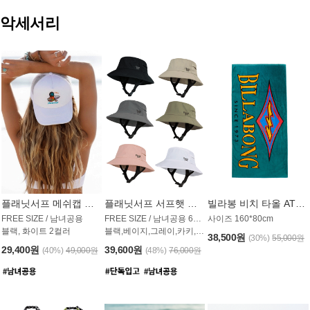
악세서리
플래닛서프 메쉬캡 모자 UAC009PS
플래닛서프 서프햇 모자 UAC002PS
빌라봉 비치 타올 AT1768PBB
FREE SIZE / 남녀공용
FREE SIZE / 남녀공용 6컬러
사이즈 160*80cm
블랙, 화이트 2컬러
블랙,베이지,그레이,카키,핑크,화이트
38,500원
(30%)
55,000원
29,400원
39,600원
(40%)
49,000원
(48%)
76,000원