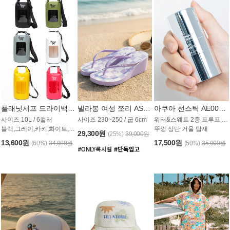
플래닛서프 드라이백 UAB009PS
빌라봉 여성 쪼리 AS1862PBB
아쿠아 선스틱 AE008MG
사이즈 10L / 6컬러
사이즈 230~250 / 굽 6cm
워터&스웨트 2중 프루프 / SPF 50+
블랙,그레이,카키,화이트,옐로우,핑크
뚜껑 상단 거울 탑재
29,300원
(25%)
39,000원
13,600원
17,500원
(60%)
34,000원
(50%)
35,000원