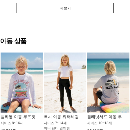
더 보기
아동 상품
빌라봉 아동 루즈핏 래쉬가드 GT813WBB
록시 아동 워터레깅스 GB672BRX
플래닛서프 아동 루즈핏 래쉬가드 UBT009GPS
사이즈 8~16세
사이즈 7~14세
사이즈 10~18세
이너 팬티 일체형