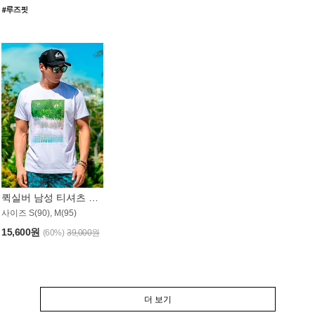
퀵실버 남성 티셔츠 MST357WQS
사이즈 S(90), M(95)
15,600원
(60%)
39,000원
더 보기