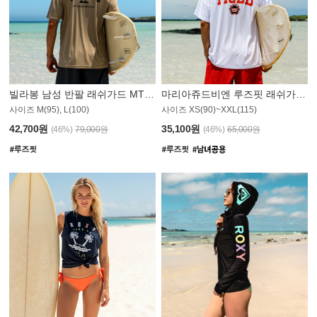
빌라봉 남성 반팔 래쉬가드 MT1082GBB
마리아쥬드비엔 루즈핏 래쉬가드 JMT005W
사이즈 M(95), L(100)
사이즈 XS(90)~XXL(115)
42,700원
35,100원
(46%)
79,000원
(46%)
65,000원
N