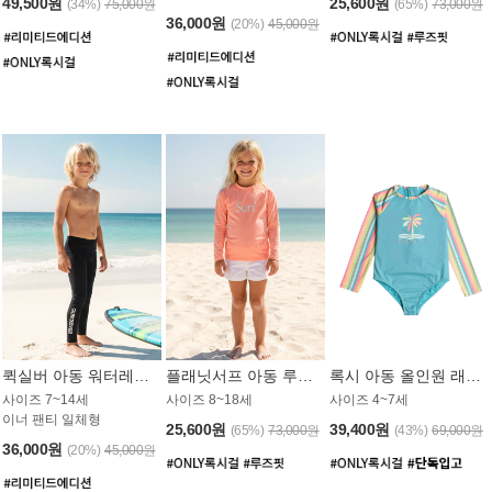
49,500원
25,600원
(34%)
75,000원
(65%)
73,000원
36,000원
(20%)
45,000원
퀵실버 아동 워터레깅스 BB776BQS
플래닛서프 아동 루즈핏 래쉬가드 UGT012CPS
록시 아동 올인원 래쉬가드 GT811BRX
사이즈 7~14세
사이즈 8~18세
사이즈 4~7세
이너 팬티 일체형
25,600원
39,400원
(65%)
73,000원
(43%)
69,000원
36,000원
(20%)
45,000원