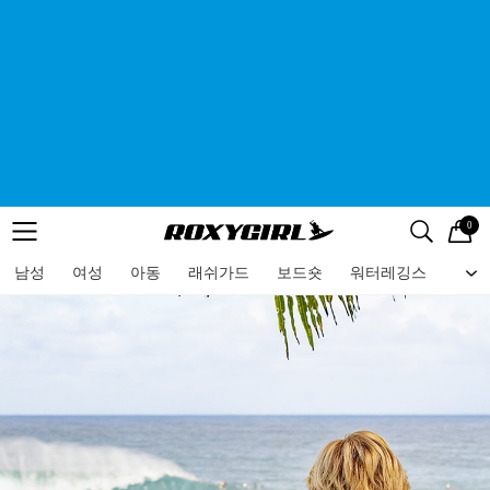
0
로고
메뉴
검색
메뉴
남성
여성
아동
래쉬가드
보드숏
워터레깅스
비치