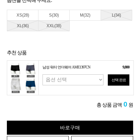
옵션을 선택해 주세요.
XS(28)
S(30)
M(32)
L(34)
XL(36)
XXL(38)
추천 상품
남성 워터 언더웨어 AME1397CN
9,800
선택 완료
0
총 상품 금액
원
바로구매