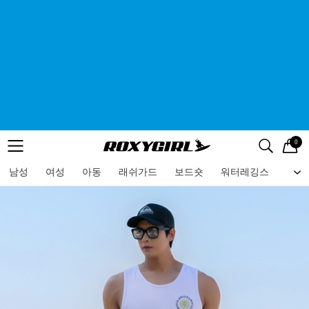
0
로고
메뉴
검색
메뉴
남성
여성
아동
래쉬가드
보드숏
워터레깅스
비치