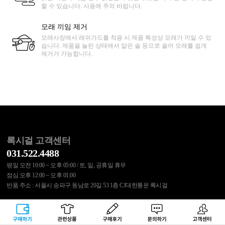
할 수 있습니다. 사용에 주의 바랍니다.
모래 끼임 제거
모래사장에서 래쉬가드를 착용 시 제품 특성상 모래가 끼일 수 있
습니다. 제품을 늘린 상태에서 얇은 솔 등으로 쓸어 모래를 쉽게
제거가 가능합니다.
록시걸 고객센터
031.522.4488
평일 오전 10:00 ~ 오후 05:00 / 토, 일, 공휴일 휴무
점심 오후 12:00 ~ 오후 01:00
반품 주소 : 서울시 송파구 동남로 20길 53 1층 CJ대한통운 록시걸
국민은행 515537.01.017828
구매하기
관련상품
상품후기
문의하기
고객센터