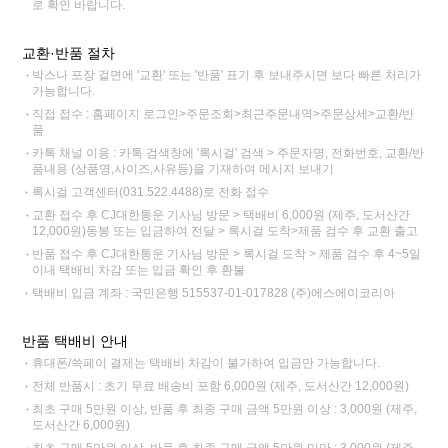
로 확인 바랍니다.
교환·반품 절차
박스나 포장 겉면에 '교환' 또는 '반품' 표기 후 보내주시면 보다 빠른 처리가
가능합니다.
직접 접수 : 홈페이지 로그인>주문조회>최근주문내역>주문상세>교환/반
품
카톡 채널 이용 : 카톡 검색창에 '록시걸' 검색 > 주문자명, 전화번호, 교환/반
품내용 (상품명,사이즈,사유등)을 기재하여 메시지 보내기
록시걸 고객센터(031.522.4488)로 전화 접수
교환 접수 후 CJ대한통운 기사님 방문 > 택배비 6,000원 (제주, 도서산간
12,000원)동봉 또는 입금하여 전달 > 록시걸 도착>제품 검수 후 교환 출고
반품 접수 후 CJ대한통운 기사님 방문 > 록시걸 도착 > 제품 검수 후 4~5일
이내 택배비 차감 또는 입금 확인 후 환불
택배비 입금 계좌 : 국민은행 515537-01-017828 (주)에스에이코리아
반품 택배비 안내
휴대폰/쓱페이 결제는 택배비 차감이 불가하여 입금만 가능합니다.
전체 반품시 : 초기 무료 배송비 포함 6,000원 (제주, 도서산간 12,000원)
최초 구매 5만원 이상, 반품 후 최종 구매 금액 5만원 이상 : 3,000원 (제주,
도서산간 6,000원)
최초 구매 5만원 이상, 반품 후 최종 구매 금액 5만원 미만 : 3,000원 (제주,