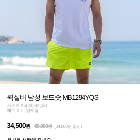
퀵실버 남성 보드숏 MB1284YQS
사이즈 XS(28)~M(32)
메쉬 이너 일체형
34,500
원
69,000
원
(34,500원 할인)