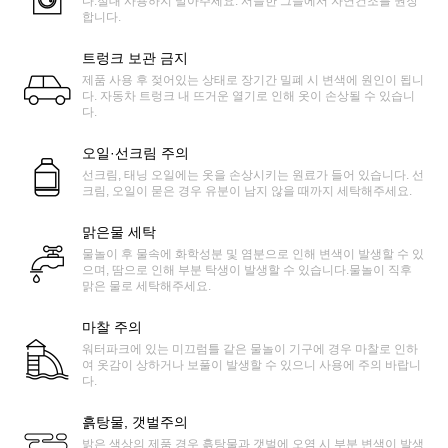
다.절대 사용하지 말아주세요. 서늘한 그늘에서 자연건조를 권장
합니다.
트렁크 보관 금지
제품 사용 후 젖어있는 상태로 장기간 밀폐 시 변색에 원인이 됩니
다. 자동차 트렁크 내 뜨거운 열기로 인해 옷이 손상될 수 있습니
다.
오일·선크림 주의
선크림, 태닝 오일에는 옷을 손상시키는 원료가 들어 있습니다. 선
크림, 오일이 묻은 경우 유분이 남지 않을 때까지 세탁해주세요.
맑은물 세탁
물놀이 후 물속에 화학성분 및 염분으로 인해 변색이 발생할 수 있
으며, 땀으로 인해 부분 탁생이 발생할 수 있습니다.물놀이 직후
맑은 물로 세탁해주세요.
마찰 주의
워터파크에 있는 미끄럼틀 같은 물놀이 기구에 경우 마찰로 인하
여 옷감이 상하거나 보풀이 발생할 수 있으니 사용에 주의 바랍니
다.
흙탕물, 갯벌주의
밝은 색상의 제품 경우 흙탕물과 갯벌에 오염 시 부분 변색이 발생