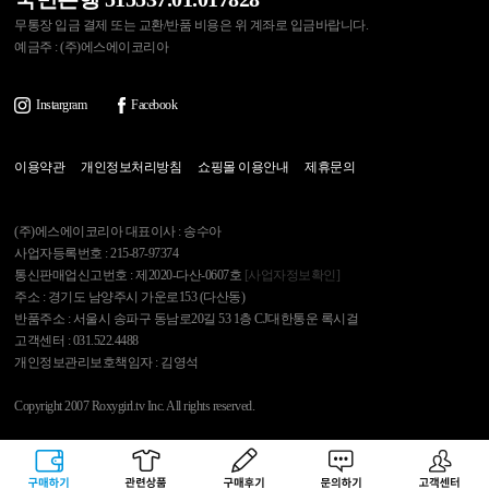
무통장 입금 결제 또는 교환/반품 비용은 위 계좌로 입금바랍니다.
예금주 : (주)에스에이코리아
Instargram
Facebook
이용약관
개인정보처리방침
쇼핑몰 이용안내
제휴문의
(주)에스에이코리아 대표이사 : 송수아
사업자등록번호 : 215-87-97374
통신판매업신고번호 : 제2020-다산-0607호
[사업자정보확인]
주소 : 경기도 남양주시 가운로153 (다산동)
반품주소 : 서울시 송파구 동남로20길 53 1층 CJ대한통운 록시걸
고객센터 : 031.522.4488
개인정보관리보호책임자 : 김영석
Copyright 2007 Roxygirl.tv Inc. All rights reserved.
록시걸
PC Ver
구매하기
관련상품
상품후기
문의하기
고객센터