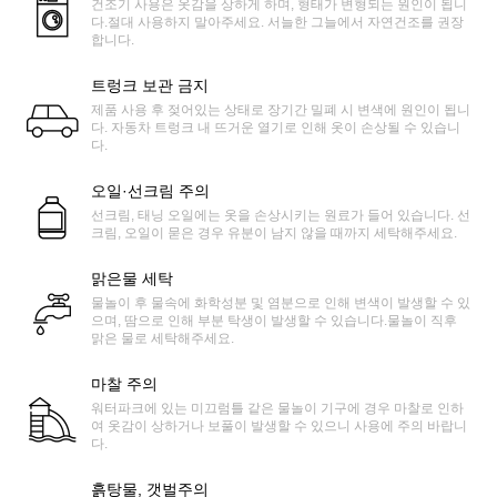
건조기 사용은 옷감을 상하게 하며, 형태가 변형되는 원인이 됩니
다.절대 사용하지 말아주세요. 서늘한 그늘에서 자연건조를 권장
합니다.
트렁크 보관 금지
제품 사용 후 젖어있는 상태로 장기간 밀폐 시 변색에 원인이 됩니
다. 자동차 트렁크 내 뜨거운 열기로 인해 옷이 손상될 수 있습니
다.
오일·선크림 주의
선크림, 태닝 오일에는 옷을 손상시키는 원료가 들어 있습니다. 선
크림, 오일이 묻은 경우 유분이 남지 않을 때까지 세탁해주세요.
맑은물 세탁
물놀이 후 물속에 화학성분 및 염분으로 인해 변색이 발생할 수 있
으며, 땀으로 인해 부분 탁생이 발생할 수 있습니다.물놀이 직후
맑은 물로 세탁해주세요.
마찰 주의
워터파크에 있는 미끄럼틀 같은 물놀이 기구에 경우 마찰로 인하
여 옷감이 상하거나 보풀이 발생할 수 있으니 사용에 주의 바랍니
다.
흙탕물, 갯벌주의