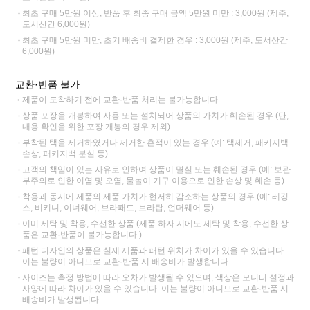
최초 구매 5만원 이상, 반품 후 최종 구매 금액 5만원 미만 : 3,000원 (제주,
도서산간 6,000원)
최초 구매 5만원 미만, 초기 배송비 결제한 경우 : 3,000원 (제주, 도서산간
6,000원)
교환·반품 불가
제품이 도착하기 전에 교환·반품 처리는 불가능합니다.
상품 포장을 개봉하여 사용 또는 설치되어 상품의 가치가 훼손된 경우 (단,
내용 확인을 위한 포장 개봉의 경우 제외)
부착된 택을 제거하였거나 제거한 흔적이 있는 경우 (예: 택제거, 패키지백
손상, 패키지백 분실 등)
고객의 책임이 있는 사유로 인하여 상품이 멸실 또는 훼손된 경우 (예: 보관
부주의로 인한 이염 및 오염, 물놀이 기구 이용으로 인한 손상 및 훼손 등)
착용과 동시에 제품의 제품 가치가 현저히 감소하는 상품의 경우 (예: 레깅
스, 비키니, 이너웨어, 브라패드, 브라탑, 언더웨어 등)
이미 세탁 및 착용, 수선한 상품 (제품 하자 시에도 세탁 및 착용, 수선한 상
품은 교환·반품이 불가능합니다.)
패턴 디자인의 상품은 실제 제품과 패턴 위치가 차이가 있을 수 있습니다.
이는 불량이 아니므로 교환·반품 시 배송비가 발생합니다.
사이즈는 측정 방법에 따라 오차가 발생될 수 있으며, 색상은 모니터 설정과
사양에 따라 차이가 있을 수 있습니다. 이는 불량이 아니므로 교환·반품 시
배송비가 발생됩니다.