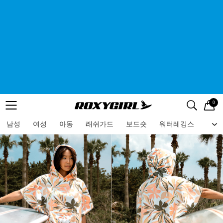
0
로고
메뉴
검색
메뉴
남성
여성
아동
래쉬가드
보드숏
워터레깅스
비치