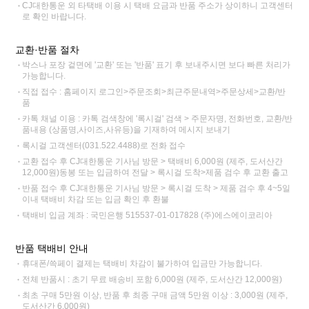
CJ대한통운 외 타택배 이용 시 택배 요금과 반품 주소가 상이하니 고객센터
로 확인 바랍니다.
교환·반품 절차
박스나 포장 겉면에 '교환' 또는 '반품' 표기 후 보내주시면 보다 빠른 처리가
가능합니다.
직접 접수 : 홈페이지 로그인>주문조회>최근주문내역>주문상세>교환/반
품
카톡 채널 이용 : 카톡 검색창에 '록시걸' 검색 > 주문자명, 전화번호, 교환/반
품내용 (상품명,사이즈,사유등)을 기재하여 메시지 보내기
록시걸 고객센터(031.522.4488)로 전화 접수
교환 접수 후 CJ대한통운 기사님 방문 > 택배비 6,000원 (제주, 도서산간
12,000원)동봉 또는 입금하여 전달 > 록시걸 도착>제품 검수 후 교환 출고
반품 접수 후 CJ대한통운 기사님 방문 > 록시걸 도착 > 제품 검수 후 4~5일
이내 택배비 차감 또는 입금 확인 후 환불
택배비 입금 계좌 : 국민은행 515537-01-017828 (주)에스에이코리아
반품 택배비 안내
휴대폰/쓱페이 결제는 택배비 차감이 불가하여 입금만 가능합니다.
전체 반품시 : 초기 무료 배송비 포함 6,000원 (제주, 도서산간 12,000원)
최초 구매 5만원 이상, 반품 후 최종 구매 금액 5만원 이상 : 3,000원 (제주,
도서산간 6,000원)