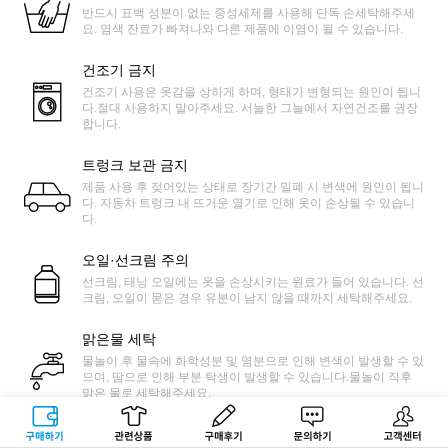
반드시 표백 성분이 없는 중성세제를 사용해 단독 손세탁해주세
요. 염색 잔료가 빠져나와 다른 제품에 이염이 될 수 있습니다.
건조기 금지
건조기 사용은 옷감을 상하게 하며, 형태가 변형되는 원인이 됩니
다.절대 사용하지 말아주세요. 서늘한 그늘에서 자연건조를 권장
합니다.
트렁크 보관 금지
제품 사용 후 젖어있는 상태로 장기간 밀폐 시 변색에 원인이 됩니
다. 자동차 트렁크 내 뜨거운 열기로 인해 옷이 손상될 수 있습니
다.
오일·선크림 주의
선크림, 태닝 오일에는 옷을 손상시키는 원료가 들어 있습니다. 선
크림, 오일이 묻은 경우 유분이 남지 않을 때까지 세탁해주세요.
맑은물 세탁
물놀이 후 물속에 화학성분 및 염분으로 인해 변색이 발생할 수 있
으며, 땀으로 인해 부분 탁생이 발생할 수 있습니다.물놀이 직후
맑은 물로 세탁해주세요.
마찰 주의
구매하기
관련상품
상품후기
문의하기
고객센터