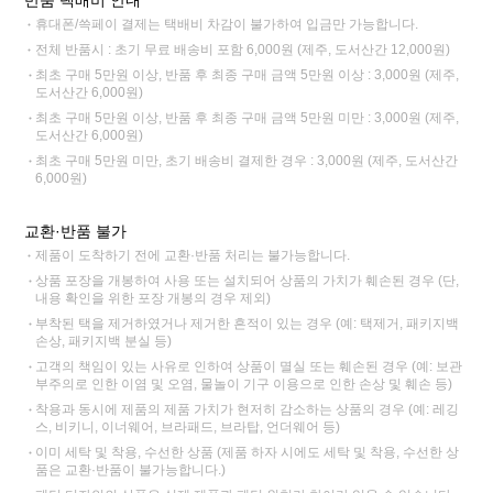
반품 택배비 안내
휴대폰/쓱페이 결제는 택배비 차감이 불가하여 입금만 가능합니다.
전체 반품시 : 초기 무료 배송비 포함 6,000원 (제주, 도서산간 12,000원)
최초 구매 5만원 이상, 반품 후 최종 구매 금액 5만원 이상 : 3,000원 (제주,
도서산간 6,000원)
최초 구매 5만원 이상, 반품 후 최종 구매 금액 5만원 미만 : 3,000원 (제주,
도서산간 6,000원)
최초 구매 5만원 미만, 초기 배송비 결제한 경우 : 3,000원 (제주, 도서산간
6,000원)
교환·반품 불가
제품이 도착하기 전에 교환·반품 처리는 불가능합니다.
상품 포장을 개봉하여 사용 또는 설치되어 상품의 가치가 훼손된 경우 (단,
내용 확인을 위한 포장 개봉의 경우 제외)
부착된 택을 제거하였거나 제거한 흔적이 있는 경우 (예: 택제거, 패키지백
손상, 패키지백 분실 등)
고객의 책임이 있는 사유로 인하여 상품이 멸실 또는 훼손된 경우 (예: 보관
부주의로 인한 이염 및 오염, 물놀이 기구 이용으로 인한 손상 및 훼손 등)
착용과 동시에 제품의 제품 가치가 현저히 감소하는 상품의 경우 (예: 레깅
스, 비키니, 이너웨어, 브라패드, 브라탑, 언더웨어 등)
이미 세탁 및 착용, 수선한 상품 (제품 하자 시에도 세탁 및 착용, 수선한 상
품은 교환·반품이 불가능합니다.)