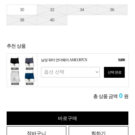
30
32
34
36
38
40
추천 상품
남성 워터 언더웨어 AME1397CN
9,800
선택 완료
0
총 상품 금액
원
바로구매
장바구니
찜하기