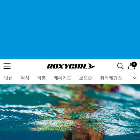
0
로고
메뉴
검색
메뉴
남성
여성
아동
래쉬가드
보드숏
워터레깅스
비치