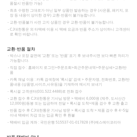
품절시 반품만 가능)
최초 수령한 그대로가 아닌 일부 상품만 발송하는 경우 (사은품, 패키지, 포
장 등 내용이 상이한 경우) 교환·반품이 불가능합니다.
교환·반품불가 사전 고지 상품인 경우 교환·반품이 불가능합니다.
CJ대한통운 외 타택배 이용 시 택배 요금과 반품 주소가 상이하니 고객센터
로 확인 바랍니다.
교환·반품 절차
박스나 포장 겉면에 '교환' 또는 '반품' 표기 후 보내주시면 보다 빠른 처리가
가능합니다.
직접 접수 : 홈페이지 로그인>주문조회>최근주문내역>주문상세>교환/반
품
카톡 채널 이용 : 카톡 검색창에 '록시걸' 검색 > 주문자명, 전화번호, 교환/반
품내용 (상품명,사이즈,사유등)을 기재하여 메시지 보내기
록시걸 고객센터(031.522.4488)로 전화 접수
교환 접수 후 CJ대한통운 기사님 방문 > 택배비 6,000원 (제주, 도서산간
12,000원)동봉 또는 입금하여 전달 > 록시걸 도착>제품 검수 후 교환 출고
반품 접수 후 CJ대한통운 기사님 방문 > 록시걸 도착 > 제품 검수 후 4~5일
이내 택배비 차감 또는 입금 확인 후 환불
택배비 입금 계좌 : 국민은행 515537-01-017828 (주)에스에이코리아