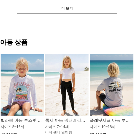
더 보기
아동 상품
빌라봉 아동 루즈핏 래쉬가드 GT813WBB
록시 아동 워터레깅스 GB672BRX
플래닛서프 아동 루즈핏 래쉬가드 UBT009GPS
사이즈 8~16세
사이즈 7~14세
사이즈 10~18세
이너 팬티 일체형