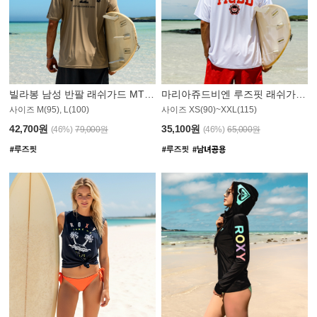
빌라봉 남성 반팔 래쉬가드 MT1082GBB
마리아쥬드비엔 루즈핏 래쉬가드 JMT005W
사이즈 M(95), L(100)
사이즈 XS(90)~XXL(115)
42,700원
35,100원
(46%)
79,000원
(46%)
65,000원
N