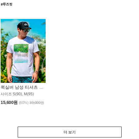
퀵실버 남성 티셔츠 MST357WQS
사이즈 S(90), M(95)
15,600원
(60%)
39,000원
더 보기