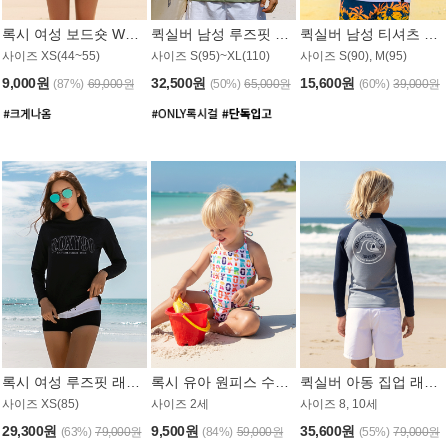
록시 여성 보드숏 WB791PRX
퀵실버 남성 루즈핏 래쉬가드 MT1072GQS
퀵실버 남성 티셔츠 MST356WQS
사이즈 XS(44~55)
사이즈 S(95)~XL(110)
사이즈 S(90), M(95)
9,000원
32,500원
15,600원
(87%)
69,000원
(50%)
65,000원
(60%)
39,000원
록시 여성 루즈핏 래쉬가드 WT909BRX
록시 유아 원피스 수영복 B588W
퀵실버 아동 집업 래쉬가드 BT682LQS
사이즈 XS(85)
사이즈 2세
사이즈 8, 10세
29,300원
9,500원
35,600원
(63%)
79,000원
(84%)
59,000원
(55%)
79,000원