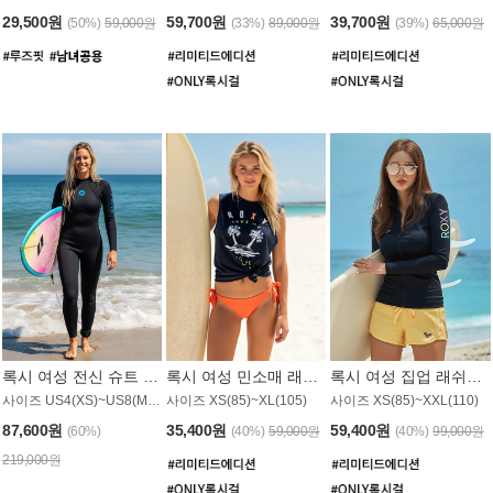
29,500원
59,700원
39,700원
(50%)
59,000원
(33%)
89,000원
(39%)
65,000원
록시 여성 전신 슈트 (4/3mm) WS221KRX
록시 여성 민소매 래쉬가드 WT907BRX
록시 여성 집업 래쉬가드 WT868BRX
사이즈 US4(XS)~US8(M) / 후면 지퍼
사이즈 XS(85)~XL(105)
사이즈 XS(85)~XXL(110)
87,600원
35,400원
59,400원
(60%)
(40%)
59,000원
(40%)
99,000원
219,000원