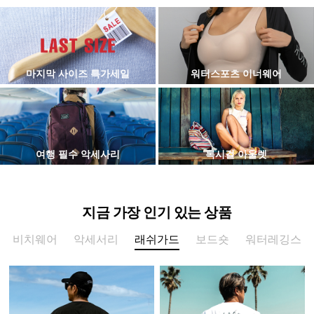
마지막 사이즈 특가세일
워터스포츠 이너웨어
여행 필수 악세사리
록시걸 아울렛
지금 가장 인기 있는 상품
비치웨어
악세서리
래쉬가드
보드숏
워터레깅스