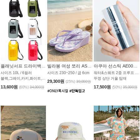
플래닛서프 드라이백 UAB009PS
빌라봉 여성 쪼리 AS1862PBB
아쿠아 선스틱 AE008MG
사이즈 10L / 6컬러
사이즈 230~250 / 굽 6cm
워터&스웨트 2중 프루프 / SPF 50+
블랙,그레이,카키,화이트,옐로우,핑크
뚜껑 상단 거울 탑재
29,300원
(25%)
39,000원
13,600원
17,500원
(60%)
34,000원
(50%)
35,000원