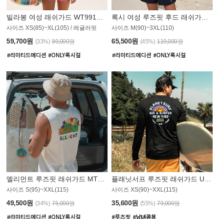
빌라봉 여성 래쉬가드 WT991BBB
록시 여성 루즈핏 후드 래쉬가드 WT555WRX
S
사이즈 XS(85)~XL(105) / 레귤러핏
사이즈 M(90)~3XL(110)
59,700원
65,500원
(33%)
89,000원
(45%)
119,000원
엘리먼트 루즈핏 래쉬가드 MT1114WEM
플래닛서프 루즈핏 래쉬가드 UMT010BPS
사이즈 S(95)~XXL(115)
사이즈 XS(90)~XXL(115)
PS
49,500원
35,600원
(34%)
75,000원
(55%)
79,000원