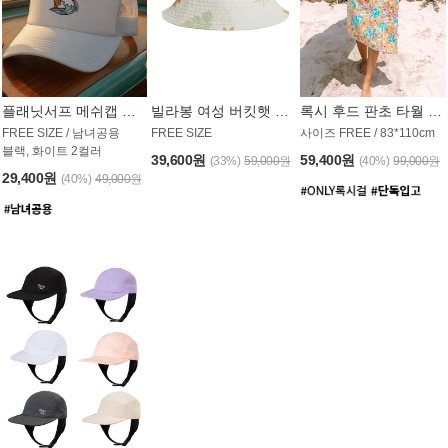
플래닛서프 메쉬캡 모자 UAC008PS
빌라봉 여성 버킷햇 AC1971MBB
록시 후드 판초 타월 AT1765WRX
FREE SIZE / 남녀공용
FREE SIZE
사이즈 FREE / 83*110cm
블랙, 화이트 2컬러
39,600원
59,400원
(33%)
59,000원
(40%)
99,000원
29,400원
(40%)
49,000원