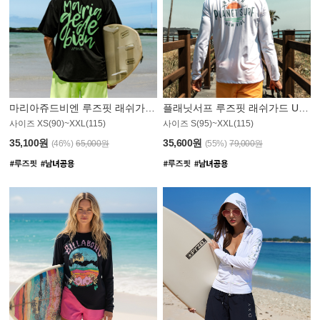
마리아쥬드비엔 루즈핏 래쉬가드 JMT004B
플래닛서프 루즈핏 래쉬가드 UMT008WPS
사이즈 XS(90)~XXL(115)
사이즈 S(95)~XXL(115)
35,100원
35,600원
(46%)
65,000원
(55%)
79,000원