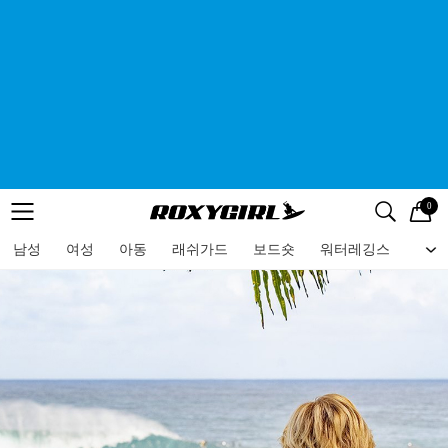
0
로고
메뉴
검색
메뉴
남성
여성
아동
래쉬가드
보드숏
워터레깅스
비치