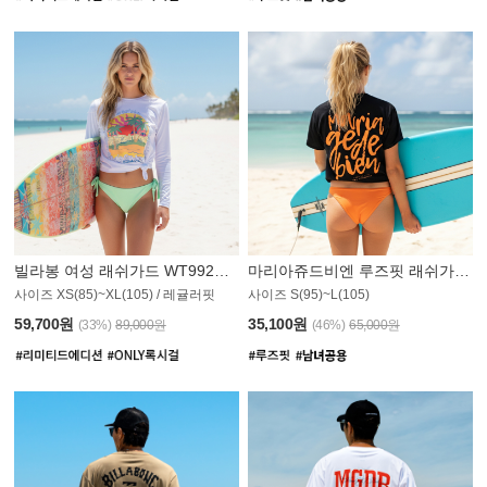
빌라봉 여성 래쉬가드 WT992WBB
마리아쥬드비엔 루즈핏 래쉬가드 JWT013O
사이즈 XS(85)~XL(105) / 레귤러핏
사이즈 S(95)~L(105)
011PS
59,700원
35,100원
(33%)
89,000원
(46%)
65,000원