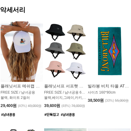
악세서리
플래닛서프 메쉬캡 모자 UAC009PS
플래닛서프 서프햇 모자 UAC002PS
빌라봉 비치 타올 AT1768PBB
FREE SIZE / 남녀공용
FREE SIZE / 남녀공용 6컬러
사이즈 160*80cm
블랙, 화이트 2컬러
블랙,베이지,그레이,카키,핑크,화이트
38,500원
(30%)
55,000원
29,400원
39,600원
(40%)
49,000원
(48%)
76,000원