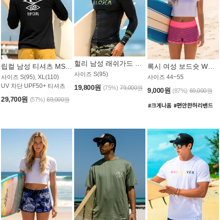
헐리 남성 래쉬가드 MT521CHL
립컬 남성 티셔츠 MST445BRC
록시 여성 보드숏 WB773KRX
사이즈 S(95)
사이즈 S(95), XL(110)
사이즈 44~55
UV 차단 UPF50+ 티셔츠
19,800원
(75%)
79,000원
9,000원
(87%)
69,000원
29,700원
(57%)
69,000원