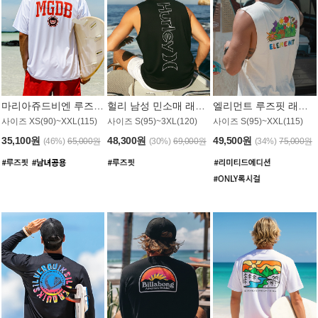
마리아쥬드비엔 루즈핏 래쉬가드 JMT005W
헐리 남성 민소매 래쉬가드 MT1155BHL
엘리먼트 루즈핏 래쉬가드 MT1114WEM
사이즈 XS(90)~XXL(115)
사이즈 S(95)~3XL(120)
사이즈 S(95)~XXL(115)
35,100원
48,300원
49,500원
(46%)
65,000원
(30%)
69,000원
(34%)
75,000원