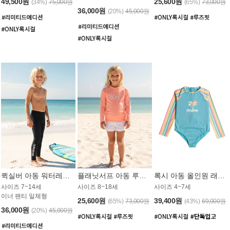
49,500원
25,600원
(34%)
75,000원
(65%)
73,000원
36,000원
(20%)
45,000원
퀵실버 아동 워터레깅스 BB776BQS
플래닛서프 아동 루즈핏 래쉬가드 UGT012CPS
록시 아동 올인원 래쉬가드 GT811BRX
사이즈 7~14세
사이즈 8~18세
사이즈 4~7세
이너 팬티 일체형
25,600원
39,400원
(65%)
73,000원
(43%)
69,000원
36,000원
(20%)
45,000원