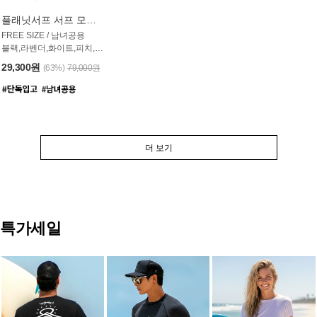
플래닛서프 서프 모자 UAC007PS
FREE SIZE / 남녀공용
블랙,라벤더,화이트,피치,그레이,오트밀 6컬러
29,300원
(63%)
79,000원
더 보기
특가세일