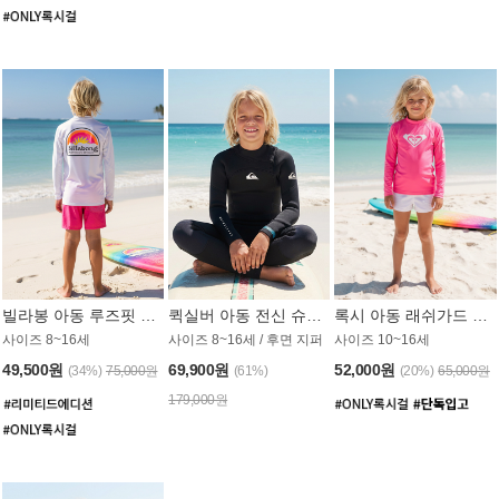
빌라봉 아동 루즈핏 래쉬가드 BT804WBB
퀵실버 아동 전신 슈트 (3/2mm) BS023KQS
록시 아동 래쉬가드 GT815MRX
사이즈 8~16세
사이즈 8~16세 / 후면 지퍼
사이즈 10~16세
49,500원
69,900원
52,000원
(34%)
75,000원
(61%)
(20%)
65,000원
179,000원