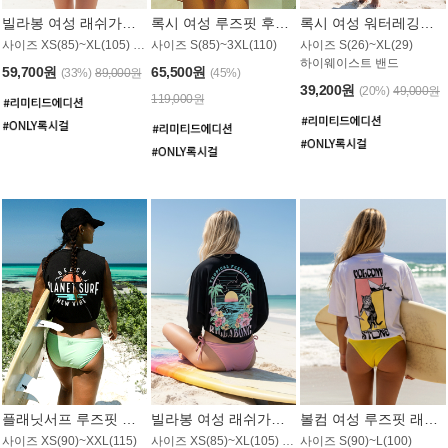
빌라봉 여성 래쉬가드 WT992WBB
록시 여성 루즈핏 후드 래쉬가드 WT556BRX
록시 여성 워터레깅스 WB1016BRX
사이즈 XS(85)~XL(105) / 레귤러핏
사이즈 S(85)~3XL(110)
사이즈 S(26)~XL(29)
하이웨이스트 밴드
59,700원
65,500원
(33%)
89,000원
(45%)
39,200원
(20%)
49,000원
119,000원
플래닛서프 루즈핏 래쉬가드 UWT044BPS
빌라봉 여성 래쉬가드 WT988BBB
볼컴 여성 루즈핏 래쉬가드 MT1005VC
사이즈 XS(90)~XXL(115)
사이즈 XS(85)~XL(105) / 오버핏
사이즈 S(90)~L(100)