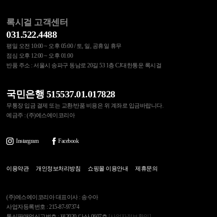
록시걸 고객센터
031.522.4488
평일 오전 10:00 ~ 오후 05:00 / 토, 일, 공휴일 휴무
점심 오후 12:00 ~ 오후 01:00
반품 주소 : 서울시 송파구 동남로 20길 53 1층 CJ대한통운 록시걸
국민은행 515537.01.017828
무통장 입금 결제 또는 교환/반품 비용은 위 계좌로 입금바랍니다.
예금주 : (주)에스에이코리아
Instargram
Facebook
이용약관
개인정보처리방침
쇼핑몰 이용안내
제휴문의
(주)에스에이코리아 대표이사 : 송수아
사업자등록번호 : 215-87-97374
통신판매업신고번호 : 제2020-다산-0607호
[사업자정보확인]