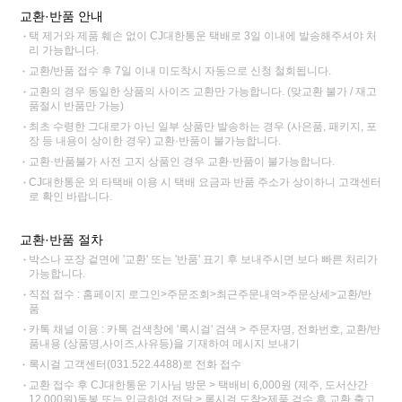
교환·반품 안내
택 제거와 제품 훼손 없이 CJ대한통운 택배로 3일 이내에 발송해주셔야 처
리 가능합니다.
교환/반품 접수 후 7일 이내 미도착시 자동으로 신청 철회됩니다.
교환의 경우 동일한 상품의 사이즈 교환만 가능합니다. (맞교환 불가 / 재고
품절시 반품만 가능)
최초 수령한 그대로가 아닌 일부 상품만 발송하는 경우 (사은품, 패키지, 포
장 등 내용이 상이한 경우) 교환·반품이 불가능합니다.
교환·반품불가 사전 고지 상품인 경우 교환·반품이 불가능합니다.
CJ대한통운 외 타택배 이용 시 택배 요금과 반품 주소가 상이하니 고객센터
로 확인 바랍니다.
교환·반품 절차
박스나 포장 겉면에 '교환' 또는 '반품' 표기 후 보내주시면 보다 빠른 처리가
가능합니다.
직접 접수 : 홈페이지 로그인>주문조회>최근주문내역>주문상세>교환/반
품
카톡 채널 이용 : 카톡 검색창에 '록시걸' 검색 > 주문자명, 전화번호, 교환/반
품내용 (상품명,사이즈,사유등)을 기재하여 메시지 보내기
록시걸 고객센터(031.522.4488)로 전화 접수
교환 접수 후 CJ대한통운 기사님 방문 > 택배비 6,000원 (제주, 도서산간
12,000원)동봉 또는 입금하여 전달 > 록시걸 도착>제품 검수 후 교환 출고