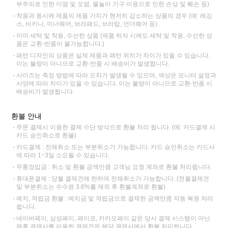
부주의로 인한 이염 및 오염, 물놀이 기구 이용으로 인한 손상 및 훼손 등)
착용과 동시에 제품의 제품 가치가 현저히 감소하는 상품의 경우 (예: 레깅
스, 비키니, 이너웨어, 브라패드, 브라탑, 언더웨어 등)
이미 세탁 및 착용, 수선한 상품 (제품 하자 시에도 세탁 및 착용, 수선한 상
품은 교환·반품이 불가능합니다.)
패턴 디자인의 상품은 실제 제품과 패턴 위치가 차이가 있을 수 있습니다.
이는 불량이 아니므로 교환·반품 시 배송비가 발생합니다.
사이즈는 측정 방법에 따라 오차가 발생될 수 있으며, 색상은 모니터 설정과
사양에 따라 차이가 있을 수 있습니다. 이는 불량이 아니므로 교환·반품 시
배송비가 발생됩니다.
환불 안내
주문 결제시 이용한 결제 수단 방식으로 환불 처리 됩니다. (예: 카드결제 시
카드 승인취소로 환불)
카드결제 : 전체취소 또는 부분취소가 가능합니다. 카드 승인취소는 카드사
에 따라 1~3일 소요될 수 있습니다.
무통장입금 : 취소 및 환불 금액만큼 고객님 요청 계좌로 환불 처리됩니다.
휴대폰결제 : 당월 결제건에 한하여 전체취소가 가능합니다. (전월결제건
및 부분취소는 수수료 3.6%를 제외 후 환불계좌로 환불)
예치, 적립금 환불 : 예치금 및 적립금으로 결제한 금액만큼 자동 복원 처리
됩니다.
네이버페이, 삼성페이, 페이코, 카카오페이 같은 당사 결제 시스템이 아닌
제휴 결제사를 이용한 결제건은 해당 결제사에서 환불 처리됩니다.