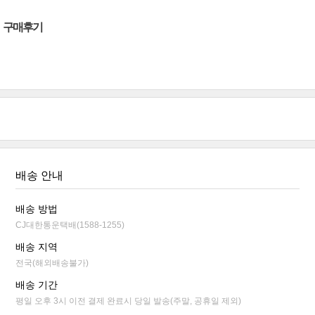
구매후기
배송 안내
배송 방법
CJ대한통운택배(1588-1255)
배송 지역
전국(해외배송불가)
배송 기간
평일 오후 3시 이전 결제 완료시 당일 발송(주말, 공휴일 제외)