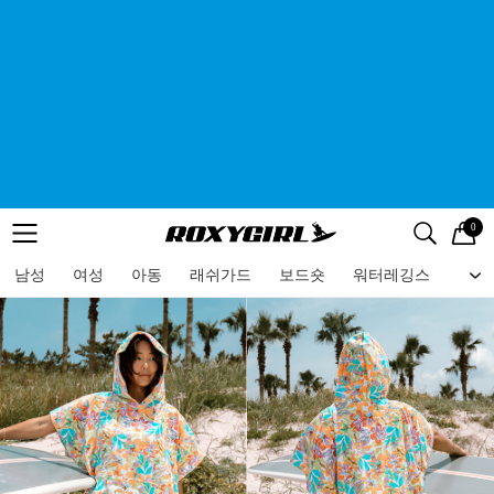
0
로고
메뉴
검색
메뉴
남성
여성
아동
래쉬가드
보드숏
워터레깅스
비치