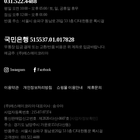
031.522.4488
평일 오전 10:00 ~ 오후 05:00 / 토, 일, 공휴일 휴무
점심 오후 12:00 ~ 오후 01:00
반품 주소 : 서울시 송파구 동남로 20길 53 1층 CJ대한통운 록시걸
국민은행 515537.01.017828
무통장 입금 결제 또는 교환/반품 비용은 위 계좌로 입금바랍니다.
예금주 : (주)에스에이코리아
Instargram
Facebook
이용약관
개인정보처리방침
쇼핑몰 이용안내
제휴문의
(주)에스에이코리아 대표이사 : 송수아
사업자등록번호 : 215-87-97374
통신판매업신고번호 : 제2020-다산-0607호
[사업자정보확인]
주소 : 경기도 남양주시 가운로153 (다산동)
반품주소 : 서울시 송파구 동남로20길 53 1층 CJ대한통운 록시걸
고객센터 : 031.522.4488