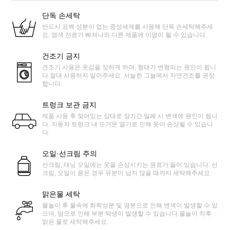
단독 손세탁
반드시 표백 성분이 없는 중성세제를 사용해 단독 손세탁해주세
요. 염색 잔료가 빠져나와 다른 제품에 이염이 될 수 있습니다.
건조기 금지
건조기 사용은 옷감을 상하게 하며, 형태가 변형되는 원인이 됩니
다.절대 사용하지 말아주세요. 서늘한 그늘에서 자연건조를 권장
합니다.
트렁크 보관 금지
제품 사용 후 젖어있는 상태로 장기간 밀폐 시 변색에 원인이 됩니
다. 자동차 트렁크 내 뜨거운 열기로 인해 옷이 손상될 수 있습니
다.
오일·선크림 주의
선크림, 태닝 오일에는 옷을 손상시키는 원료가 들어 있습니다. 선
크림, 오일이 묻은 경우 유분이 남지 않을 때까지 세탁해주세요.
맑은물 세탁
물놀이 후 물속에 화학성분 및 염분으로 인해 변색이 발생할 수 있
으며, 땀으로 인해 부분 탁생이 발생할 수 있습니다.물놀이 직후
맑은 물로 세탁해주세요.