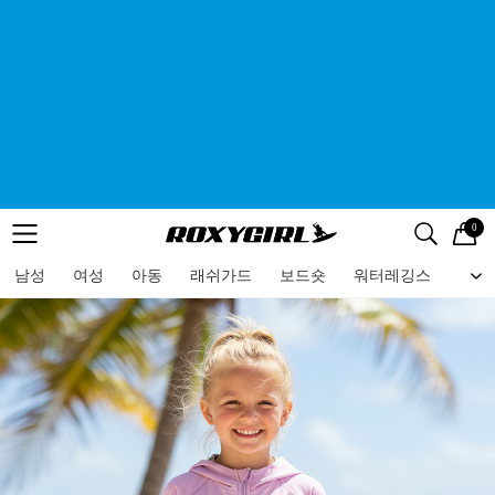
0
로고
메뉴
검색
메뉴
남성
여성
아동
래쉬가드
보드숏
워터레깅스
비치