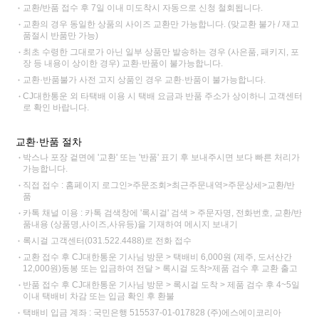
교환/반품 접수 후 7일 이내 미도착시 자동으로 신청 철회됩니다.
교환의 경우 동일한 상품의 사이즈 교환만 가능합니다. (맞교환 불가 / 재고
품절시 반품만 가능)
최초 수령한 그대로가 아닌 일부 상품만 발송하는 경우 (사은품, 패키지, 포
장 등 내용이 상이한 경우) 교환·반품이 불가능합니다.
교환·반품불가 사전 고지 상품인 경우 교환·반품이 불가능합니다.
CJ대한통운 외 타택배 이용 시 택배 요금과 반품 주소가 상이하니 고객센터
로 확인 바랍니다.
교환·반품 절차
박스나 포장 겉면에 '교환' 또는 '반품' 표기 후 보내주시면 보다 빠른 처리가
가능합니다.
직접 접수 : 홈페이지 로그인>주문조회>최근주문내역>주문상세>교환/반
품
카톡 채널 이용 : 카톡 검색창에 '록시걸' 검색 > 주문자명, 전화번호, 교환/반
품내용 (상품명,사이즈,사유등)을 기재하여 메시지 보내기
록시걸 고객센터(031.522.4488)로 전화 접수
교환 접수 후 CJ대한통운 기사님 방문 > 택배비 6,000원 (제주, 도서산간
12,000원)동봉 또는 입금하여 전달 > 록시걸 도착>제품 검수 후 교환 출고
반품 접수 후 CJ대한통운 기사님 방문 > 록시걸 도착 > 제품 검수 후 4~5일
이내 택배비 차감 또는 입금 확인 후 환불
택배비 입금 계좌 : 국민은행 515537-01-017828 (주)에스에이코리아