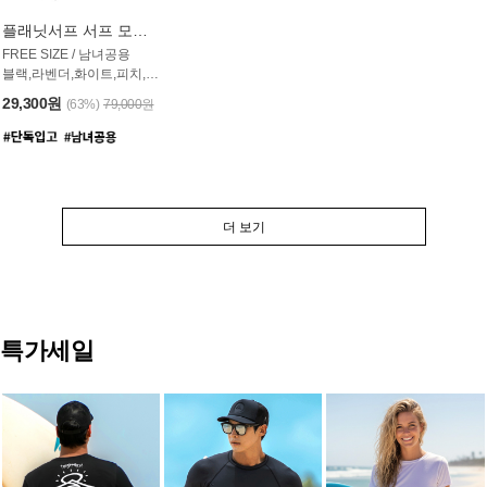
플래닛서프 서프 모자 UAC007PS
FREE SIZE / 남녀공용
블랙,라벤더,화이트,피치,그레이,오트밀 6컬러
29,300원
(63%)
79,000원
더 보기
특가세일