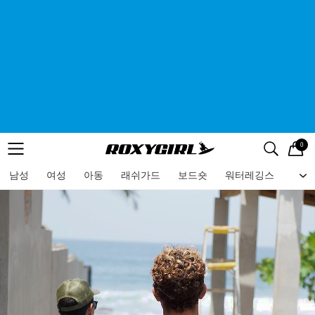
0
로고
메뉴
검색
메뉴
남성
여성
아동
래쉬가드
보드숏
워터레깅스
비치