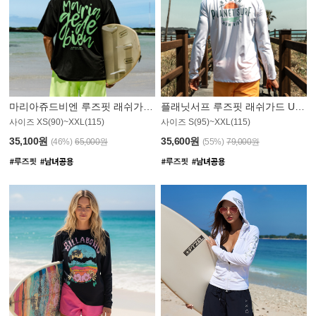
마리아쥬드비엔 루즈핏 래쉬가드 JMT004B
플래닛서프 루즈핏 래쉬가드 UMT008WPS
사이즈 XS(90)~XXL(115)
사이즈 S(95)~XXL(115)
35,100원
35,600원
(46%)
65,000원
(55%)
79,000원