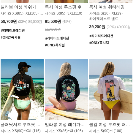
빌라봉 여성 래쉬가드 WT992WBB
록시 여성 루즈핏 후드 래쉬가드 WT556BRX
록시 여성 워터레깅스 WB1016BRX
사이즈 XS(85)~XL(105) / 레귤러핏
사이즈 S(85)~3XL(110)
사이즈 S(26)~XL(29)
하이웨이스트 밴드
59,700원
65,500원
(33%)
89,000원
(45%)
39,200원
(20%)
49,000원
119,000원
플래닛서프 루즈핏 래쉬가드 UWT044BPS
빌라봉 여성 래쉬가드 WT988BBB
볼컴 여성 루즈핏 래쉬가드 MT1005VC
사이즈 XS(90)~XXL(115)
사이즈 XS(85)~XL(105) / 오버핏
사이즈 S(90)~L(100)