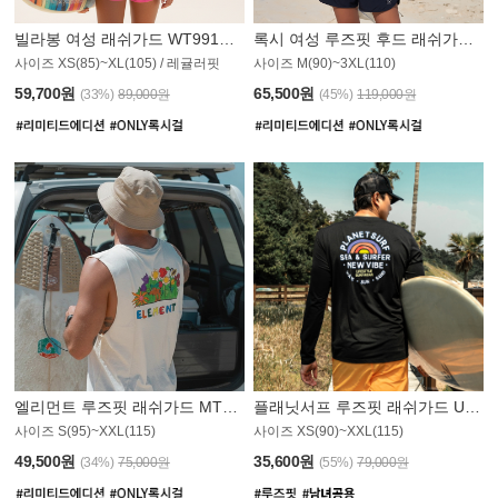
빌라봉 여성 래쉬가드 WT991BBB
록시 여성 루즈핏 후드 래쉬가드 WT555WRX
S
사이즈 XS(85)~XL(105) / 레귤러핏
사이즈 M(90)~3XL(110)
59,700원
65,500원
(33%)
89,000원
(45%)
119,000원
엘리먼트 루즈핏 래쉬가드 MT1114WEM
플래닛서프 루즈핏 래쉬가드 UMT010BPS
사이즈 S(95)~XXL(115)
사이즈 XS(90)~XXL(115)
PS
49,500원
35,600원
(34%)
75,000원
(55%)
79,000원