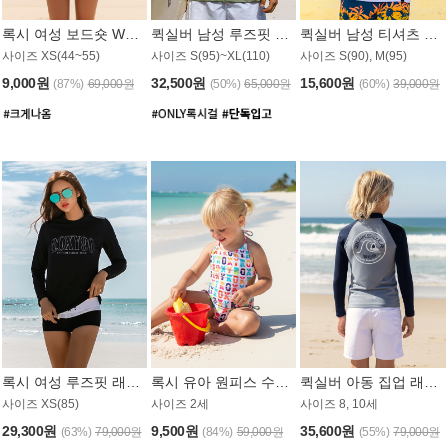
록시 여성 보드숏 WB791PRX
퀵실버 남성 루즈핏 래쉬가드 MT1072GQS
퀵실버 남성 티셔츠 MST356WQS
사이즈 XS(44~55)
사이즈 S(95)~XL(110)
사이즈 S(90), M(95)
9,000원
32,500원
15,600원
(87%)
69,000원
(50%)
65,000원
(60%)
39,000원
록시 여성 루즈핏 래쉬가드 WT909BRX
록시 유아 원피스 수영복 B588W
퀵실버 아동 집업 래쉬가드 BT682LQS
사이즈 XS(85)
사이즈 2세
사이즈 8, 10세
29,300원
9,500원
35,600원
(63%)
79,000원
(84%)
59,000원
(55%)
79,000원