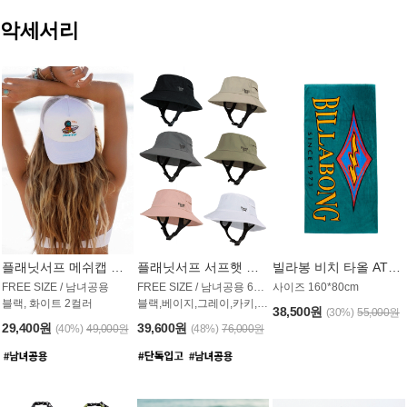
악세서리
플래닛서프 메쉬캡 모자 UAC009PS
플래닛서프 서프햇 모자 UAC002PS
빌라봉 비치 타올 AT1768PBB
FREE SIZE / 남녀공용
FREE SIZE / 남녀공용 6컬러
사이즈 160*80cm
블랙, 화이트 2컬러
블랙,베이지,그레이,카키,핑크,화이트
38,500원
(30%)
55,000원
29,400원
39,600원
(40%)
49,000원
(48%)
76,000원