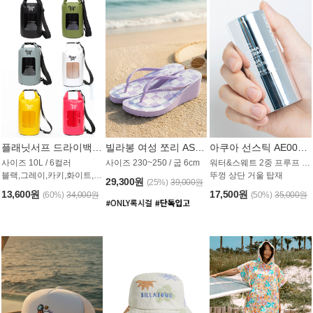
플래닛서프 드라이백 UAB009PS
빌라봉 여성 쪼리 AS1862PBB
아쿠아 선스틱 AE008MG
사이즈 10L / 6컬러
사이즈 230~250 / 굽 6cm
워터&스웨트 2중 프루프 / SPF 50+
블랙,그레이,카키,화이트,옐로우,핑크
뚜껑 상단 거울 탑재
29,300원
(25%)
39,000원
13,600원
17,500원
(60%)
34,000원
(50%)
35,000원