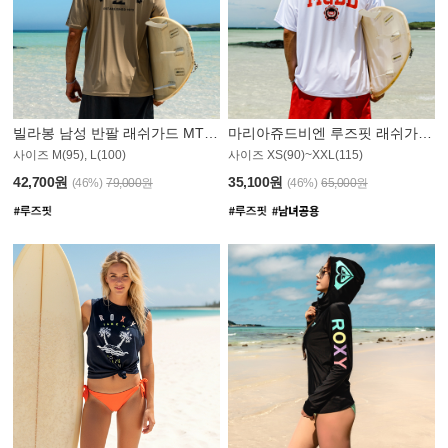
빌라봉 남성 반팔 래쉬가드 MT1082GBB
마리아쥬드비엔 루즈핏 래쉬가드 JMT005W
사이즈 M(95), L(100)
사이즈 XS(90)~XXL(115)
42,700원
35,100원
(46%)
79,000원
(46%)
65,000원
N