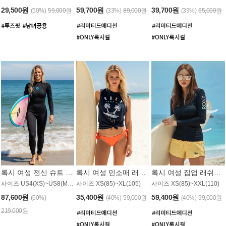
29,500원
59,700원
39,700원
(50%)
59,000원
(33%)
89,000원
(39%)
65,000원
록시 여성 전신 슈트 (4/3mm) WS221KRX
록시 여성 민소매 래쉬가드 WT907BRX
록시 여성 집업 래쉬가드 WT868BRX
사이즈 US4(XS)~US8(M) / 후면 지퍼
사이즈 XS(85)~XL(105)
사이즈 XS(85)~XXL(110)
87,600원
35,400원
59,400원
(60%)
(40%)
59,000원
(40%)
99,000원
219,000원