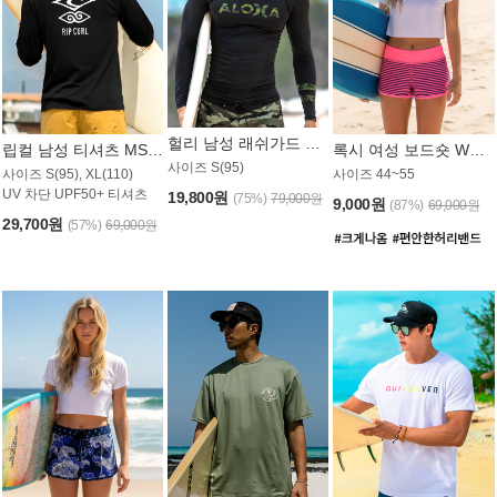
헐리 남성 래쉬가드 MT521CHL
립컬 남성 티셔츠 MST445BRC
록시 여성 보드숏 WB773KRX
사이즈 S(95)
사이즈 S(95), XL(110)
사이즈 44~55
UV 차단 UPF50+ 티셔츠
19,800원
(75%)
79,000원
9,000원
(87%)
69,000원
29,700원
(57%)
69,000원