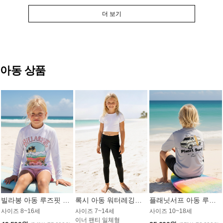
더 보기
아동 상품
빌라봉 아동 루즈핏 래쉬가드 GT813WBB
록시 아동 워터레깅스 GB672BRX
플래닛서프 아동 루즈핏 래쉬가드 UBT009GPS
사이즈 8~16세
사이즈 7~14세
사이즈 10~18세
이너 팬티 일체형