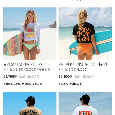
빌라봉 여성 래쉬가드 WT992WBB
마리아쥬드비엔 루즈핏 래쉬가드 JWT013O
사이즈 XS(85)~XL(105) / 레귤러핏
사이즈 S(95)~L(105)
011PS
59,700원
35,100원
(33%)
89,000원
(46%)
65,000원