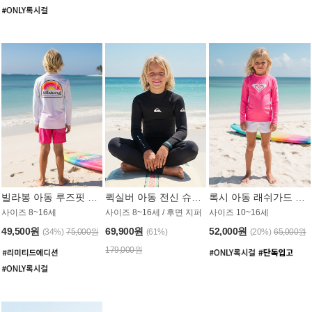
빌라봉 아동 루즈핏 래쉬가드 BT804WBB
퀵실버 아동 전신 슈트 (3/2mm) BS023KQS
록시 아동 래쉬가드 GT815MRX
사이즈 8~16세
사이즈 8~16세 / 후면 지퍼
사이즈 10~16세
49,500원
69,900원
52,000원
(34%)
75,000원
(61%)
(20%)
65,000원
179,000원