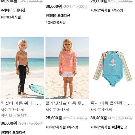
49,500원
25,600원
(34%)
75,000원
(65%)
73,000원
36,000원
(20%)
45,000원
퀵실버 아동 워터레깅스 BB776BQS
플래닛서프 아동 루즈핏 래쉬가드 UGT012CPS
록시 아동 올인원 래쉬가드 GT811BRX
사이즈 7~14세
사이즈 8~18세
사이즈 4~7세
이너 팬티 일체형
25,600원
39,400원
(65%)
73,000원
(43%)
69,000원
36,000원
(20%)
45,000원