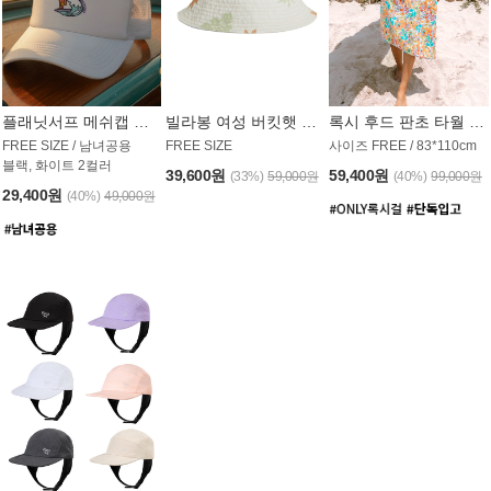
플래닛서프 메쉬캡 모자 UAC008PS
빌라봉 여성 버킷햇 AC1971MBB
록시 후드 판초 타월 AT1765WRX
FREE SIZE / 남녀공용
FREE SIZE
사이즈 FREE / 83*110cm
블랙, 화이트 2컬러
39,600원
59,400원
(33%)
59,000원
(40%)
99,000원
29,400원
(40%)
49,000원