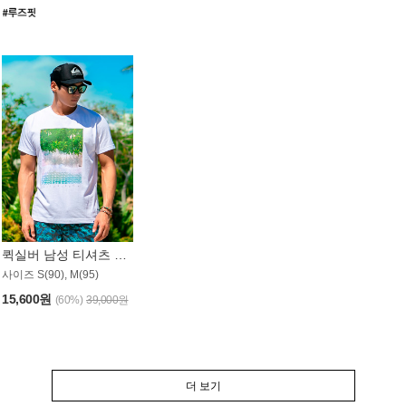
퀵실버 남성 티셔츠 MST357WQS
사이즈 S(90), M(95)
15,600원
(60%)
39,000원
더 보기