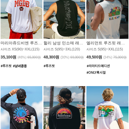
마리아쥬드비엔 루즈핏 래쉬가드 JMT005W
헐리 남성 민소매 래쉬가드 MT1155BHL
엘리먼트 루즈핏 래쉬가드 MT1114WEM
사이즈 XS(90)~XXL(115)
사이즈 S(95)~3XL(120)
사이즈 S(95)~XXL(115)
35,100원
48,300원
49,500원
(46%)
65,000원
(30%)
69,000원
(34%)
75,000원