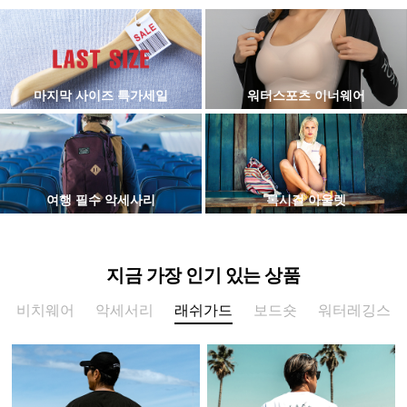
마지막 사이즈 특가세일
워터스포츠 이너웨어
여행 필수 악세사리
록시걸 아울렛
지금 가장 인기 있는 상품
비치웨어
악세서리
래쉬가드
보드숏
워터레깅스