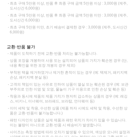
최초 구매 5만원 이상, 반품 후 최종 구매 금액 5만원 이상 : 3,000원 (제주,
도서산간 6,000원)
최초 구매 5만원 이상, 반품 후 최종 구매 금액 5만원 미만 : 3,000원 (제주,
도서산간 6,000원)
최초 구매 5만원 미만, 초기 배송비 결제한 경우 : 3,000원 (제주, 도서산간
6,000원)
교환·반품 불가
제품이 도착하기 전에 교환·반품 처리는 불가능합니다.
상품 포장을 개봉하여 사용 또는 설치되어 상품의 가치가 훼손된 경우 (단,
내용 확인을 위한 포장 개봉의 경우 제외)
부착된 택을 제거하였거나 제거한 흔적이 있는 경우 (예: 택제거, 패키지백
손상, 패키지백 분실 등)
고객의 책임이 있는 사유로 인하여 상품이 멸실 또는 훼손된 경우 (예: 보관
부주의로 인한 이염 및 오염, 물놀이 기구 이용으로 인한 손상 및 훼손 등)
착용과 동시에 제품의 제품 가치가 현저히 감소하는 상품의 경우 (예: 레깅
스, 비키니, 이너웨어, 브라패드, 브라탑, 언더웨어 등)
이미 세탁 및 착용, 수선한 상품 (제품 하자 시에도 세탁 및 착용, 수선한 상
품은 교환·반품이 불가능합니다.)
패턴 디자인의 상품은 실제 제품과 패턴 위치가 차이가 있을 수 있습니다.
이는 불량이 아니므로 교환·반품 시 배송비가 발생합니다.
사이즈는 측정 방법에 따라 오차가 발생될 수 있으며, 색상은 모니터 설정과