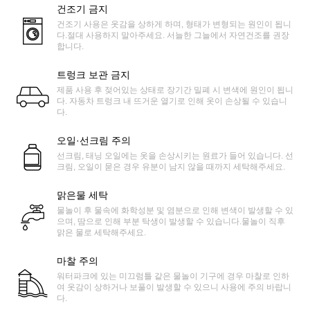
건조기 금지
건조기 사용은 옷감을 상하게 하며, 형태가 변형되는 원인이 됩니
다.절대 사용하지 말아주세요. 서늘한 그늘에서 자연건조를 권장
합니다.
트렁크 보관 금지
제품 사용 후 젖어있는 상태로 장기간 밀폐 시 변색에 원인이 됩니
다. 자동차 트렁크 내 뜨거운 열기로 인해 옷이 손상될 수 있습니
다.
오일·선크림 주의
선크림, 태닝 오일에는 옷을 손상시키는 원료가 들어 있습니다. 선
크림, 오일이 묻은 경우 유분이 남지 않을 때까지 세탁해주세요.
맑은물 세탁
물놀이 후 물속에 화학성분 및 염분으로 인해 변색이 발생할 수 있
으며, 땀으로 인해 부분 탁생이 발생할 수 있습니다.물놀이 직후
맑은 물로 세탁해주세요.
마찰 주의
워터파크에 있는 미끄럼틀 같은 물놀이 기구에 경우 마찰로 인하
여 옷감이 상하거나 보풀이 발생할 수 있으니 사용에 주의 바랍니
다.