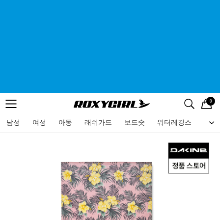
0
로고
메뉴
검색
메뉴
남성
여성
아동
래쉬가드
보드숏
워터레깅스
비치