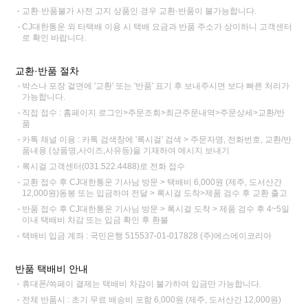
교환·반품불가 사전 고지 상품인 경우 교환·반품이 불가능합니다.
CJ대한통운 외 타택배 이용 시 택배 요금과 반품 주소가 상이하니 고객센터
로 확인 바랍니다.
교환·반품 절차
박스나 포장 겉면에 '교환' 또는 '반품' 표기 후 보내주시면 보다 빠른 처리가
가능합니다.
직접 접수 : 홈페이지 로그인>주문조회>최근주문내역>주문상세>교환/반
품
카톡 채널 이용 : 카톡 검색창에 '록시걸' 검색 > 주문자명, 전화번호, 교환/반
품내용 (상품명,사이즈,사유등)을 기재하여 메시지 보내기
록시걸 고객센터(031.522.4488)로 전화 접수
교환 접수 후 CJ대한통운 기사님 방문 > 택배비 6,000원 (제주, 도서산간
12,000원)동봉 또는 입금하여 전달 > 록시걸 도착>제품 검수 후 교환 출고
반품 접수 후 CJ대한통운 기사님 방문 > 록시걸 도착 > 제품 검수 후 4~5일
이내 택배비 차감 또는 입금 확인 후 환불
택배비 입금 계좌 : 국민은행 515537-01-017828 (주)에스에이코리아
반품 택배비 안내
휴대폰/쓱페이 결제는 택배비 차감이 불가하여 입금만 가능합니다.
전체 반품시 : 초기 무료 배송비 포함 6,000원 (제주, 도서산간 12,000원)