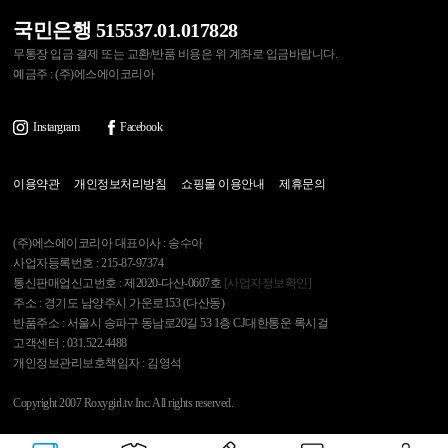
국민은행 515537.01.017828
무통장 입금 결제 또는 교환/반품 비용은 위 계좌로 입금바랍니다.
예금주 : (주)에스에이코리아
Instargram
Facebook
이용약관
개인정보처리방침
쇼핑몰 이용안내
제휴문의
(주)에스에이코리아 대표이사 : 송수아
사업자등록번호 : 215-87-97374
통신판매업신고번호 : 제2020-다산-0607호
[사업자정보확인]
주소 : 경기도 남양주시 가운로153 (다산동)
반품주소 : 서울시 송파구 동남로20길 53 1층 CJ대한통운 록시걸
고객센터 : 031.522.4488
개인정보관리보호책임자 : 김영석
Copyright 2007 Roxygirl.tv Inc. All rights reserved.