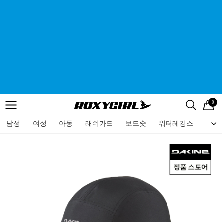
0
로고
메뉴
검색
메뉴
남성
여성
아동
래쉬가드
보드숏
워터레깅스
비치