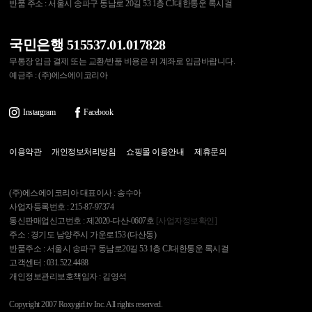
반품 주소 : 서울시 송파구 동남로 20길 53 1층 CJ대한통운 록시걸
국민은행 515537.01.017828
무통장 입금 결제 또는 교환/반품 비용은 위 계좌로 입금바랍니다.
예금주 : (주)에스에이코리아
Instargram
Facebook
이용약관
개인정보처리방침
쇼핑몰 이용안내
제휴문의
(주)에스에이코리아 대표이사 : 송수아
사업자등록번호 : 215-87-97374
통신판매업신고번호 : 제2020-다산-0607호
[사업자정보확인]
주소 : 경기도 남양주시 가운로153 (다산동)
반품주소 : 서울시 송파구 동남로20길 53 1층 CJ대한통운 록시걸
고객센터 : 031.522.4488
개인정보관리보호책임자 : 김영석
Copyright 2007 Roxygirl.tv Inc. All rights reserved.