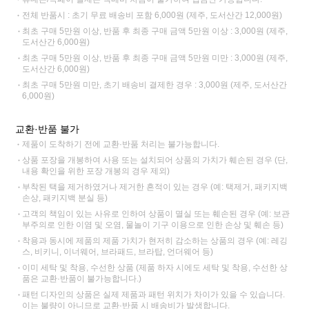
전체 반품시 : 초기 무료 배송비 포함 6,000원 (제주, 도서산간 12,000원)
최초 구매 5만원 이상, 반품 후 최종 구매 금액 5만원 이상 : 3,000원 (제주,
도서산간 6,000원)
최초 구매 5만원 이상, 반품 후 최종 구매 금액 5만원 미만 : 3,000원 (제주,
도서산간 6,000원)
최초 구매 5만원 미만, 초기 배송비 결제한 경우 : 3,000원 (제주, 도서산간
6,000원)
교환·반품 불가
제품이 도착하기 전에 교환·반품 처리는 불가능합니다.
상품 포장을 개봉하여 사용 또는 설치되어 상품의 가치가 훼손된 경우 (단,
내용 확인을 위한 포장 개봉의 경우 제외)
부착된 택을 제거하였거나 제거한 흔적이 있는 경우 (예: 택제거, 패키지백
손상, 패키지백 분실 등)
고객의 책임이 있는 사유로 인하여 상품이 멸실 또는 훼손된 경우 (예: 보관
부주의로 인한 이염 및 오염, 물놀이 기구 이용으로 인한 손상 및 훼손 등)
착용과 동시에 제품의 제품 가치가 현저히 감소하는 상품의 경우 (예: 레깅
스, 비키니, 이너웨어, 브라패드, 브라탑, 언더웨어 등)
이미 세탁 및 착용, 수선한 상품 (제품 하자 시에도 세탁 및 착용, 수선한 상
품은 교환·반품이 불가능합니다.)
패턴 디자인의 상품은 실제 제품과 패턴 위치가 차이가 있을 수 있습니다.
이는 불량이 아니므로 교환·반품 시 배송비가 발생합니다.