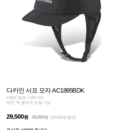
다카인 서프 모자 AC1895BDK
FREE SIZE / UPF 50+
턱끈, 백 클로저 조절 가능
29,500
원
59,000
원
(29,500원 할인)