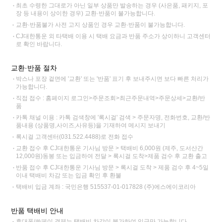
최초 수령한 그대로가 아닌 일부 상품만 발송하는 경우 (사은품, 패키지, 포
장 등 내용이 상이한 경우) 교환·반품이 불가능합니다.
교환·반품불가 사전 고지 상품인 경우 교환·반품이 불가능합니다.
CJ대한통운 외 타택배 이용 시 택배 요금과 반품 주소가 상이하니 고객센터
로 확인 바랍니다.
교환·반품 절차
박스나 포장 겉면에 '교환' 또는 '반품' 표기 후 보내주시면 보다 빠른 처리가
가능합니다.
직접 접수 : 홈페이지 로그인>주문조회>최근주문내역>주문상세>교환/반
품
카톡 채널 이용 : 카톡 검색창에 '록시걸' 검색 > 주문자명, 전화번호, 교환/반
품내용 (상품명,사이즈,사유등)을 기재하여 메시지 보내기
록시걸 고객센터(031.522.4488)로 전화 접수
교환 접수 후 CJ대한통운 기사님 방문 > 택배비 6,000원 (제주, 도서산간
12,000원)동봉 또는 입금하여 전달 > 록시걸 도착>제품 검수 후 교환 출고
반품 접수 후 CJ대한통운 기사님 방문 > 록시걸 도착 > 제품 검수 후 4~5일
이내 택배비 차감 또는 입금 확인 후 환불
택배비 입금 계좌 : 국민은행 515537-01-017828 (주)에스에이코리아
반품 택배비 안내
휴대폰/쓱페이 결제는 택배비 차감이 불가하여 입금만 가능합니다.