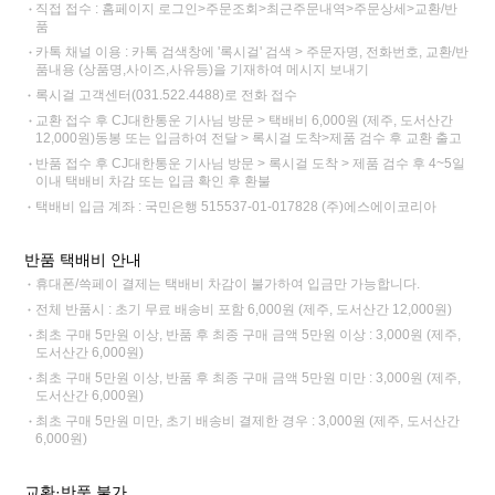
직접 접수 : 홈페이지 로그인>주문조회>최근주문내역>주문상세>교환/반
품
카톡 채널 이용 : 카톡 검색창에 '록시걸' 검색 > 주문자명, 전화번호, 교환/반
품내용 (상품명,사이즈,사유등)을 기재하여 메시지 보내기
록시걸 고객센터(031.522.4488)로 전화 접수
교환 접수 후 CJ대한통운 기사님 방문 > 택배비 6,000원 (제주, 도서산간
12,000원)동봉 또는 입금하여 전달 > 록시걸 도착>제품 검수 후 교환 출고
반품 접수 후 CJ대한통운 기사님 방문 > 록시걸 도착 > 제품 검수 후 4~5일
이내 택배비 차감 또는 입금 확인 후 환불
택배비 입금 계좌 : 국민은행 515537-01-017828 (주)에스에이코리아
반품 택배비 안내
휴대폰/쓱페이 결제는 택배비 차감이 불가하여 입금만 가능합니다.
전체 반품시 : 초기 무료 배송비 포함 6,000원 (제주, 도서산간 12,000원)
최초 구매 5만원 이상, 반품 후 최종 구매 금액 5만원 이상 : 3,000원 (제주,
도서산간 6,000원)
최초 구매 5만원 이상, 반품 후 최종 구매 금액 5만원 미만 : 3,000원 (제주,
도서산간 6,000원)
최초 구매 5만원 미만, 초기 배송비 결제한 경우 : 3,000원 (제주, 도서산간
6,000원)
교환·반품 불가