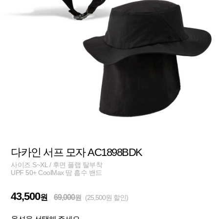
다카인 서프 모자 AC1898BDK
사이즈 S~XL / 후면 플랩 탈부착
UPF 50+ CoolMax 땀 흡수 밴드
43,500
원
69,000
원
(25,500원 할인)