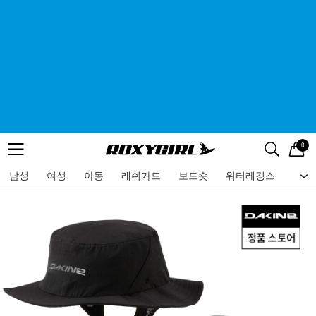
0
로고
메뉴
검색
메뉴
남성
여성
아동
래쉬가드
보드숏
워터레깅스
비치