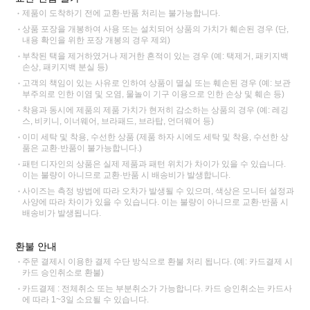
제품이 도착하기 전에 교환·반품 처리는 불가능합니다.
상품 포장을 개봉하여 사용 또는 설치되어 상품의 가치가 훼손된 경우 (단,
내용 확인을 위한 포장 개봉의 경우 제외)
부착된 택을 제거하였거나 제거한 흔적이 있는 경우 (예: 택제거, 패키지백
손상, 패키지백 분실 등)
고객의 책임이 있는 사유로 인하여 상품이 멸실 또는 훼손된 경우 (예: 보관
부주의로 인한 이염 및 오염, 물놀이 기구 이용으로 인한 손상 및 훼손 등)
착용과 동시에 제품의 제품 가치가 현저히 감소하는 상품의 경우 (예: 레깅
스, 비키니, 이너웨어, 브라패드, 브라탑, 언더웨어 등)
이미 세탁 및 착용, 수선한 상품 (제품 하자 시에도 세탁 및 착용, 수선한 상
품은 교환·반품이 불가능합니다.)
패턴 디자인의 상품은 실제 제품과 패턴 위치가 차이가 있을 수 있습니다.
이는 불량이 아니므로 교환·반품 시 배송비가 발생합니다.
사이즈는 측정 방법에 따라 오차가 발생될 수 있으며, 색상은 모니터 설정과
사양에 따라 차이가 있을 수 있습니다. 이는 불량이 아니므로 교환·반품 시
배송비가 발생됩니다.
환불 안내
주문 결제시 이용한 결제 수단 방식으로 환불 처리 됩니다. (예: 카드결제 시
카드 승인취소로 환불)
카드결제 : 전체취소 또는 부분취소가 가능합니다. 카드 승인취소는 카드사
에 따라 1~3일 소요될 수 있습니다.