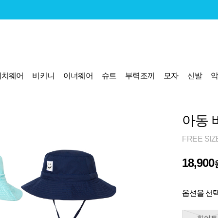
비치웨어
비키니
이너웨어
슈트
부력조끼
모자
신발
아동 
FREE SIZ
18,900
옵션을 선택