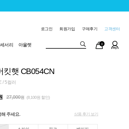
로그인
회원가입
구매후기
고객센터
마이
장바
악세서리
아울렛
0
페이
구니
버킷햇 CB054CN
E / 5컬러
원
27,000
원
(8,100원 할인)
상품 후기 보기
해 주세요.