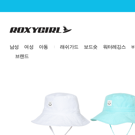
로고
남성
여성
아동
래쉬가드
보드숏
워터레깅스
브랜드