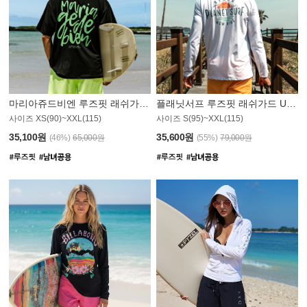
마리아쥬드비엔 루즈핏 래쉬가드 JMT004B
플래닛서프 루즈핏 래쉬가드 UMT008WPS
사이즈 XS(90)~XXL(115)
사이즈 S(95)~XXL(115)
35,100원
35,600원
(46%)
65,000원
(55%)
79,000원