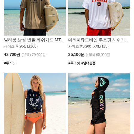
빌라봉 남성 반팔 래쉬가드 MT1082GBB
마리아쥬드비엔 루즈핏 래쉬가드 JMT005W
사이즈 M(95), L(100)
사이즈 XS(90)~XXL(115)
42,700원
35,100원
(46%)
79,000원
(46%)
65,000원
N