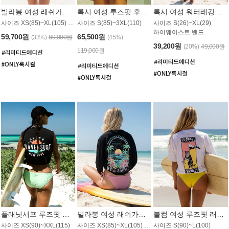
빌라봉 여성 래쉬가드 WT992WBB
록시 여성 루즈핏 후드 래쉬가드 WT556BRX
록시 여성 워터레깅스 WB1016BRX
사이즈 XS(85)~XL(105) / 레귤러핏
사이즈 S(85)~3XL(110)
사이즈 S(26)~XL(29)
하이웨이스트 밴드
59,700원
65,500원
(33%)
89,000원
(45%)
39,200원
(20%)
49,000원
119,000원
플래닛서프 루즈핏 래쉬가드 UWT044BPS
빌라봉 여성 래쉬가드 WT988BBB
볼컴 여성 루즈핏 래쉬가드 MT1005VC
사이즈 XS(90)~XXL(115)
사이즈 XS(85)~XL(105) / 오버핏
사이즈 S(90)~L(100)