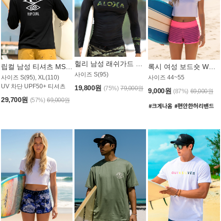
헐리 남성 래쉬가드 MT521CHL
립컬 남성 티셔츠 MST445BRC
록시 여성 보드숏 WB773KRX
사이즈 S(95)
사이즈 S(95), XL(110)
사이즈 44~55
UV 차단 UPF50+ 티셔츠
19,800원
(75%)
79,000원
9,000원
(87%)
69,000원
29,700원
(57%)
69,000원