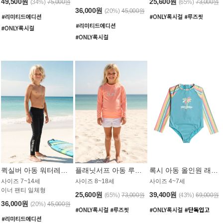
49,500원
25,600원
(34%)
75,000원
(65%)
73,000원
36,000원
(20%)
45,000원
퀵실버 아동 워터레깅스 BB776BQS
플래닛서프 아동 루즈핏 래쉬가드 UGT012CPS
록시 아동 올인원 래쉬가드 GT811BRX
사이즈 7~14세
사이즈 8~18세
사이즈 4~7세
이너 팬티 일체형
25,600원
39,400원
(65%)
73,000원
(43%)
69,000원
36,000원
(20%)
45,000원