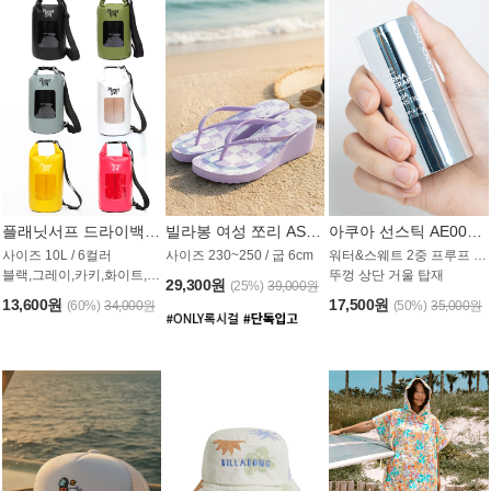
플래닛서프 드라이백 UAB009PS
빌라봉 여성 쪼리 AS1862PBB
아쿠아 선스틱 AE008MG
사이즈 10L / 6컬러
사이즈 230~250 / 굽 6cm
워터&스웨트 2중 프루프 / SPF 50+
블랙,그레이,카키,화이트,옐로우,핑크
뚜껑 상단 거울 탑재
29,300원
(25%)
39,000원
13,600원
17,500원
(60%)
34,000원
(50%)
35,000원