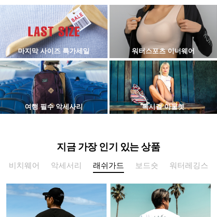
마지막 사이즈 특가세일
워터스포츠 이너웨어
여행 필수 악세사리
록시걸 아울렛
지금 가장 인기 있는 상품
비치웨어
악세서리
래쉬가드
보드숏
워터레깅스