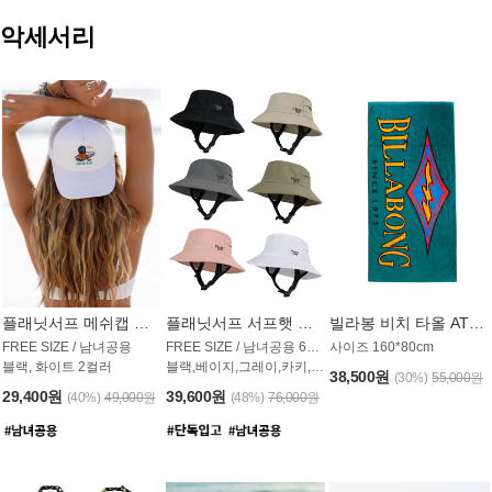
악세서리
플래닛서프 메쉬캡 모자 UAC009PS
플래닛서프 서프햇 모자 UAC002PS
빌라봉 비치 타올 AT1768PBB
FREE SIZE / 남녀공용
FREE SIZE / 남녀공용 6컬러
사이즈 160*80cm
블랙, 화이트 2컬러
블랙,베이지,그레이,카키,핑크,화이트
38,500원
(30%)
55,000원
29,400원
39,600원
(40%)
49,000원
(48%)
76,000원