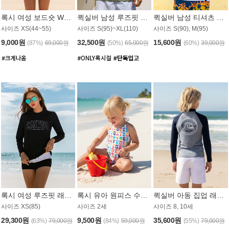
록시 여성 보드숏 WB791PRX
퀵실버 남성 루즈핏 래쉬가드 MT1072GQS
퀵실버 남성 티셔츠 MST356WQS
사이즈 XS(44~55)
사이즈 S(95)~XL(110)
사이즈 S(90), M(95)
9,000원
32,500원
15,600원
(87%)
69,000원
(50%)
65,000원
(60%)
39,000원
록시 여성 루즈핏 래쉬가드 WT909BRX
록시 유아 원피스 수영복 B588W
퀵실버 아동 집업 래쉬가드 BT682LQS
사이즈 XS(85)
사이즈 2세
사이즈 8, 10세
29,300원
9,500원
35,600원
(63%)
79,000원
(84%)
59,000원
(55%)
79,000원