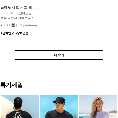
플래닛서프 서프 모자 UAC007PS
FREE SIZE / 남녀공용
블랙,라벤더,화이트,피치,그레이,오트밀 6컬러
29,300원
(63%)
79,000원
더 보기
특가세일