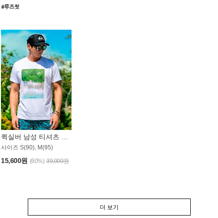
퀵실버 남성 티셔츠 MST357WQS
사이즈 S(90), M(95)
15,600원
(60%)
39,000원
더 보기