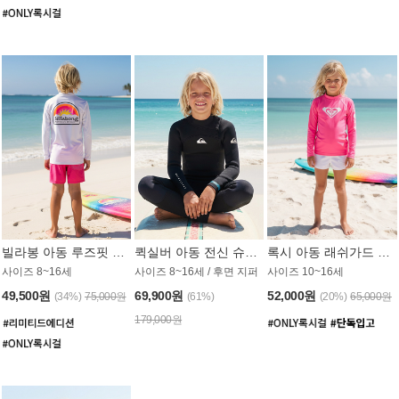
빌라봉 아동 루즈핏 래쉬가드 BT804WBB
퀵실버 아동 전신 슈트 (3/2mm) BS023KQS
록시 아동 래쉬가드 GT815MRX
사이즈 8~16세
사이즈 8~16세 / 후면 지퍼
사이즈 10~16세
49,500원
69,900원
52,000원
(34%)
75,000원
(61%)
(20%)
65,000원
179,000원