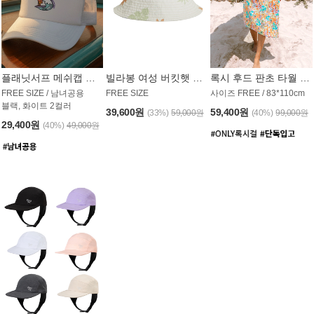
플래닛서프 메쉬캡 모자 UAC008PS
빌라봉 여성 버킷햇 AC1971MBB
록시 후드 판초 타월 AT1765WRX
FREE SIZE / 남녀공용
FREE SIZE
사이즈 FREE / 83*110cm
블랙, 화이트 2컬러
39,600원
59,400원
(33%)
59,000원
(40%)
99,000원
29,400원
(40%)
49,000원