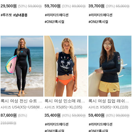
29,500원
59,700원
39,700원
(50%)
59,000원
(33%)
89,000원
(39%)
65,000원
록시 여성 전신 슈트 (4/3mm) WS221KRX
록시 여성 민소매 래쉬가드 WT907BRX
록시 여성 집업 래쉬가드 WT868BRX
사이즈 US4(XS)~US8(M) / 후면 지퍼
사이즈 XS(85)~XL(105)
사이즈 XS(85)~XXL(110)
87,600원
35,400원
59,400원
(60%)
(40%)
59,000원
(40%)
99,000원
219,000원