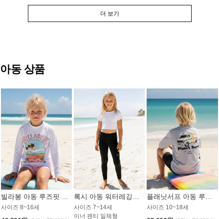
더 보기
아동 상품
빌라봉 아동 루즈핏 래쉬가드 GT813WBB
록시 아동 워터레깅스 GB672BRX
플래닛서프 아동 루즈핏 래쉬가드 UBT009GPS
사이즈 8~16세
사이즈 7~14세
사이즈 10~18세
이너 팬티 일체형