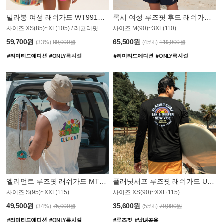
빌라봉 여성 래쉬가드 WT991BBB
록시 여성 루즈핏 후드 래쉬가드 WT555WRX
S
사이즈 XS(85)~XL(105) / 레귤러핏
사이즈 M(90)~3XL(110)
59,700원
65,500원
(33%)
89,000원
(45%)
119,000원
엘리먼트 루즈핏 래쉬가드 MT1114WEM
플래닛서프 루즈핏 래쉬가드 UMT010BPS
사이즈 S(95)~XXL(115)
사이즈 XS(90)~XXL(115)
PS
49,500원
35,600원
(34%)
75,000원
(55%)
79,000원