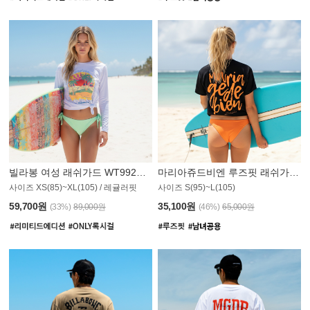
빌라봉 여성 래쉬가드 WT992WBB
마리아쥬드비엔 루즈핏 래쉬가드 JWT013O
사이즈 XS(85)~XL(105) / 레귤러핏
사이즈 S(95)~L(105)
011PS
59,700원
35,100원
(33%)
89,000원
(46%)
65,000원