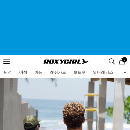
0
로고
메뉴
검색
메뉴
남성
여성
아동
래쉬가드
보드숏
워터레깅스
비치