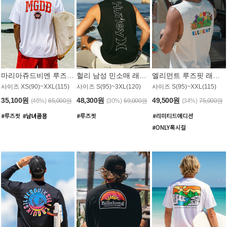
마리아쥬드비엔 루즈핏 래쉬가드 JMT005W
헐리 남성 민소매 래쉬가드 MT1155BHL
엘리먼트 루즈핏 래쉬가드 MT1114WEM
사이즈 XS(90)~XXL(115)
사이즈 S(95)~3XL(120)
사이즈 S(95)~XXL(115)
35,100원
48,300원
49,500원
(46%)
65,000원
(30%)
69,000원
(34%)
75,000원