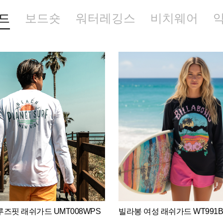
드
보드숏
워터레깅스
비치웨어
즈핏 래쉬가드 UMT008WPS
빌라봉 여성 래쉬가드 WT991B