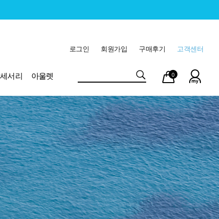
로그인
회원가입
구매후기
고객센터
마이
장바
악세서리
아울렛
0
페이
구니