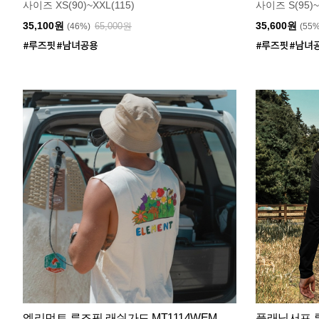
사이즈 XS(90)~XXL(115)
사이즈 S(95)~
35,100원
35,600원
65,000원
(46%)
(55
엘리먼트 루즈핏 래쉬가드 MT1114WEM
플래닛서프 루