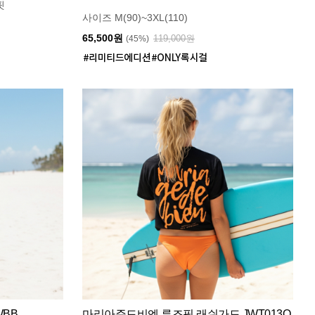
핏
사이즈 M(90)~3XL(110)
65,500원
119,000원
(45%)
WBB
마리아쥬드비엔 루즈핏 래쉬가드 JWT013O