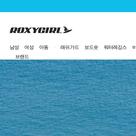
로고
남성
여성
아동
래쉬가드
보드숏
워터레깅스
브랜드