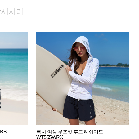
악세서리
BB
록시 여성 루즈핏 후드 래쉬가드
WT555WRX