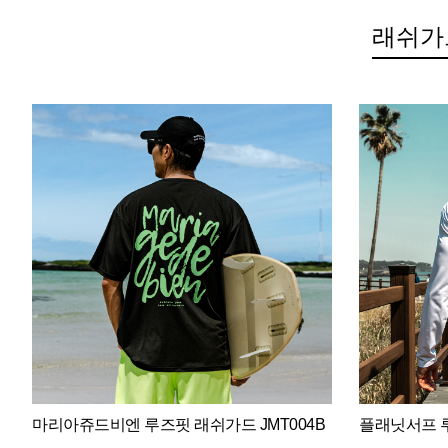
래쉬가
마리아쥬드비엔 루즈핏 래쉬가드 JMT004B
플래닛서프 루