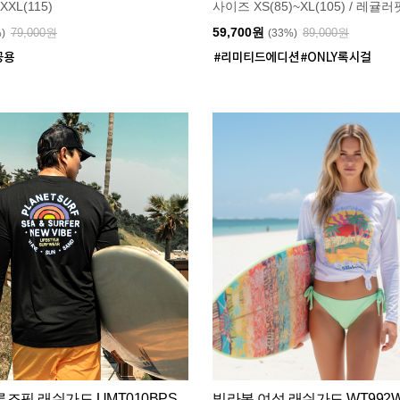
XXL(115)
사이즈 XS(85)~XL(105) / 레귤러
59,700원
79,000원
89,000원
%)
(33%)
즈핏 래쉬가드 UMT010BPS
빌라봉 여성 래쉬가드 WT992