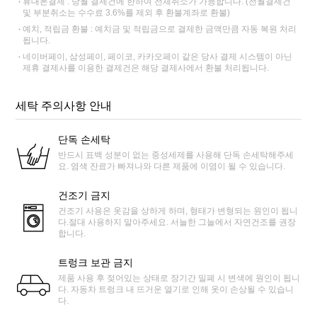
휴대폰결제 : 당월 결제건에 한하여 전체취소가 가능합니다. (전월결제건
및 부분취소는 수수료 3.6%를 제외 후 환불계좌로 환불)
예치, 적립금 환불 : 예치금 및 적립금으로 결제한 금액만큼 자동 복원 처리
됩니다.
네이버페이, 삼성페이, 페이코, 카카오페이 같은 당사 결제 시스템이 아닌
제휴 결제사를 이용한 결제건은 해당 결제사에서 환불 처리됩니다.
세탁 주의사항 안내
단독 손세탁
반드시 표백 성분이 없는 중성세제를 사용해 단독 손세탁해주세
요. 염색 잔료가 빠져나와 다른 제품에 이염이 될 수 있습니다.
건조기 금지
건조기 사용은 옷감을 상하게 하며, 형태가 변형되는 원인이 됩니
다.절대 사용하지 말아주세요. 서늘한 그늘에서 자연건조를 권장
합니다.
트렁크 보관 금지
제품 사용 후 젖어있는 상태로 장기간 밀폐 시 변색에 원인이 됩니
다. 자동차 트렁크 내 뜨거운 열기로 인해 옷이 손상될 수 있습니
다.