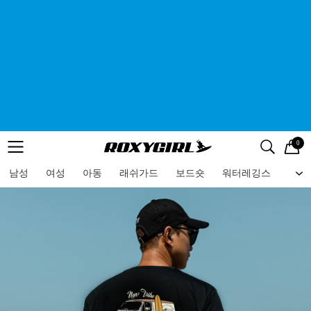
0
로고
메뉴
검색
메뉴
남성
여성
아동
래쉬가드
보드숏
워터레깅스
비치