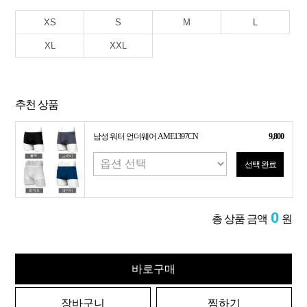
XS
S
M
L
XL
XXL
추천 상품
남성 워터 언더웨어 AME1397CN
9,800
선택 완료
0
총 상품 금액
원
바로구매
장바구니
찜하기