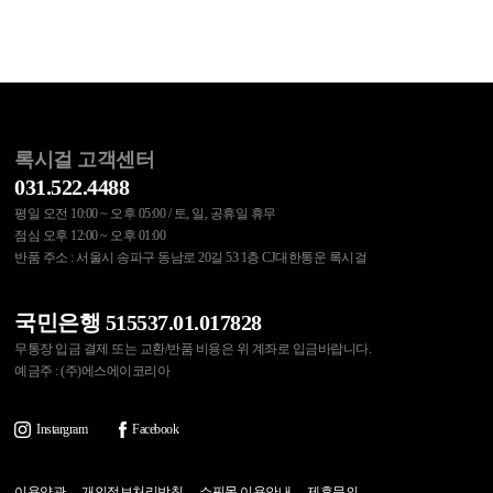
록시걸 고객센터
031.522.4488
평일 오전 10:00 ~ 오후 05:00 / 토, 일, 공휴일 휴무
점심 오후 12:00 ~ 오후 01:00
반품 주소 : 서울시 송파구 동남로 20길 53 1층 CJ대한통운 록시걸
국민은행 515537.01.017828
무통장 입금 결제 또는 교환/반품 비용은 위 계좌로 입금바랍니다.
예금주 : (주)에스에이코리아
Instargram
Facebook
이용약관
개인정보처리방침
쇼핑몰 이용안내
제휴문의