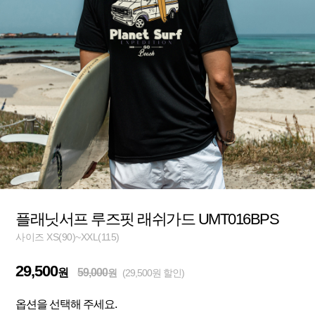
플래닛서프 루즈핏 래쉬가드 UMT016BPS
사이즈 XS(90)~XXL(115)
29,500
원
59,000
원
(29,500원 할인)
옵션을 선택해 주세요.