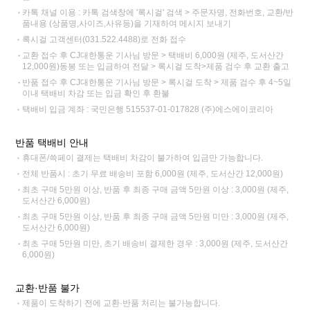
카톡 채널 이용 : 카톡 검색창에 '록시걸' 검색 > 주문자명, 전화번호, 교환/반
품내용 (상품명,사이즈,사유등)을 기재하여 메시지 보내기
록시걸 고객센터(031.522.4488)로 전화 접수
교환 접수 후 CJ대한통운 기사님 방문 > 택배비 6,000원 (제주, 도서산간
12,000원)동봉 또는 입금하여 전달 > 록시걸 도착>제품 검수 후 교환 출고
반품 접수 후 CJ대한통운 기사님 방문 > 록시걸 도착 > 제품 검수 후 4~5일
이내 택배비 차감 또는 입금 확인 후 환불
택배비 입금 계좌 : 국민은행 515537-01-017828 (주)에스에이코리아
반품 택배비 안내
휴대폰/쓱페이 결제는 택배비 차감이 불가하여 입금만 가능합니다.
전체 반품시 : 초기 무료 배송비 포함 6,000원 (제주, 도서산간 12,000원)
최초 구매 5만원 이상, 반품 후 최종 구매 금액 5만원 이상 : 3,000원 (제주,
도서산간 6,000원)
최초 구매 5만원 이상, 반품 후 최종 구매 금액 5만원 미만 : 3,000원 (제주,
도서산간 6,000원)
최초 구매 5만원 미만, 초기 배송비 결제한 경우 : 3,000원 (제주, 도서산간
6,000원)
교환·반품 불가
제품이 도착하기 전에 교환·반품 처리는 불가능합니다.