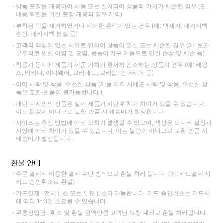
상품 포장을 개봉하여 사용 또는 설치되어 상품의 가치가 훼손된 경우 (단,
내용 확인을 위한 포장 개봉의 경우 제외)
부착된 택을 제거하였거나 제거한 흔적이 있는 경우 (예: 택제거, 패키지백
손상, 패키지백 분실 등)
고객의 책임이 있는 사유로 인하여 상품이 멸실 또는 훼손된 경우 (예: 보관
부주의로 인한 이염 및 오염, 물놀이 기구 이용으로 인한 손상 및 훼손 등)
착용과 동시에 제품의 제품 가치가 현저히 감소하는 상품의 경우 (예: 레깅
스, 비키니, 이너웨어, 브라패드, 브라탑, 언더웨어 등)
이미 세탁 및 착용, 수선한 상품 (제품 하자 시에도 세탁 및 착용, 수선한 상
품은 교환·반품이 불가능합니다.)
패턴 디자인의 상품은 실제 제품과 패턴 위치가 차이가 있을 수 있습니다.
이는 불량이 아니므로 교환·반품 시 배송비가 발생합니다.
사이즈는 측정 방법에 따라 오차가 발생될 수 있으며, 색상은 모니터 설정과
사양에 따라 차이가 있을 수 있습니다. 이는 불량이 아니므로 교환·반품 시
배송비가 발생됩니다.
환불 안내
주문 결제시 이용한 결제 수단 방식으로 환불 처리 됩니다. (예: 카드결제 시
카드 승인취소로 환불)
카드결제 : 전체취소 또는 부분취소가 가능합니다. 카드 승인취소는 카드사
에 따라 1~3일 소요될 수 있습니다.
무통장입금 : 취소 및 환불 금액만큼 고객님 요청 계좌로 환불 처리됩니다.