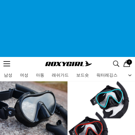
0
로고
메뉴
검색
메뉴
남성
여성
아동
래쉬가드
보드숏
워터레깅스
비치