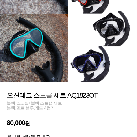
오션테그 스노클 세트 AQ1823OT
블랙 스노클+블랙 스트랩 세트
블랙,민트,블루,레드 4컬러
80,000
원