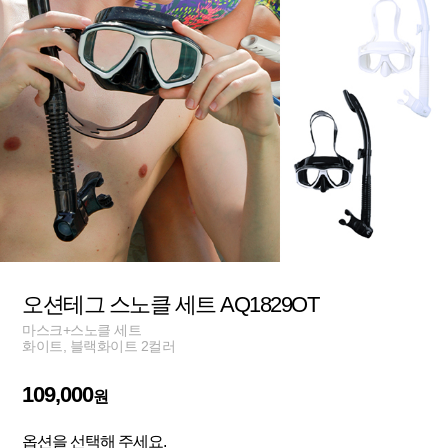
오션테그 스노클 세트 AQ1829OT
마스크+스노클 세트
화이트, 블랙화이트 2컬러
109,000
원
옵션을 선택해 주세요.