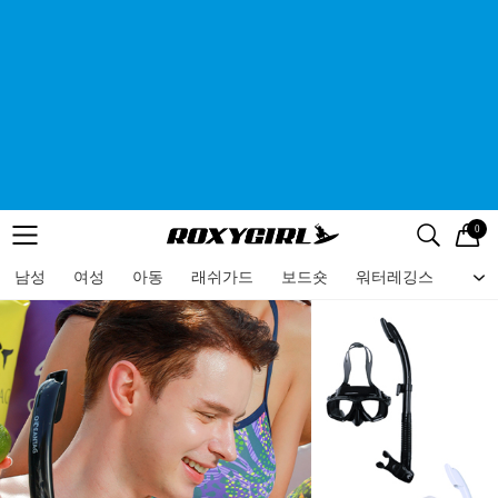
0
로고
메뉴
검색
메뉴
남성
여성
아동
래쉬가드
보드숏
워터레깅스
비치