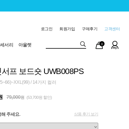
로그인
회원가입
구매후기
고객센터
마이
장바
악세서리
아울렛
0
페이
구니
서프 보드숏 UWB008PS
~66)~XXL(99) / 14가지 컬러
원
79,000
원
(53,700원 할인)
상품 후기 보기
해 주세요.