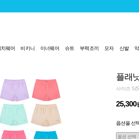
비치웨어
비키니
이너웨어
슈트
부력조끼
모자
신발
플래닛
사이즈 S(55
25,300
옵션을 선택