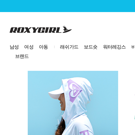
로고
남성
여성
아동
래쉬가드
보드숏
워터레깅스
브랜드