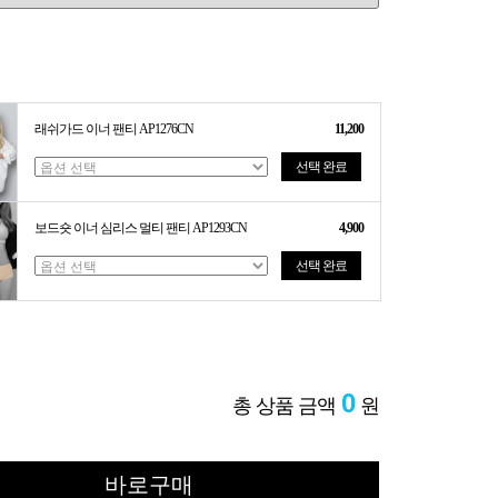
래쉬가드 이너 팬티 AP1276CN
11,200
선택 완료
보드숏 이너 심리스 멀티 팬티 AP1293CN
4,900
선택 완료
0
총 상품 금액
원
바로구매